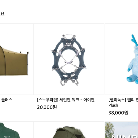
저지 #라이딩룩 #빕숏 #로드사이클링 #사이클링삭스 #프렌치스타일 #여름사이클웨어 #사이클
리스트 엔젤린 레이스 반팔 저지 슈퍼소닉 포그 남성 — 데얼스에서

  #데얼스 #오늘의데얼스추천스타일 #카페드사이클리스트 #cafeduc
프
해요
 #엔젤린레이스저지 #슈퍼소닉포그 #남성사이클웨어 #사이클저지 #반팔저
렌
지 #프린트저지 #라이딩룩 #빕숏 #로드사이클링 #사이클링삭스 #프
치
[스
[헬
사
#여름사이클웨어 #사이클웨어추천
노
리
이
우
녹
클
라
스]
링
인]
헬
브
체
리
랜
인
인
드
젠
형
'
워
H
페
크
e
드
-
l
사
아
i
이
이
W
클
터 플러스
[스노우라인] 체인젠 워크 - 아이젠
[헬리녹스] 헬리 인형
젠
e
리
Plush
20,000원
i
스
38,000원
g
트
h
<
[미
어
t
엔
니
썸
e
젤
멀
홀
d