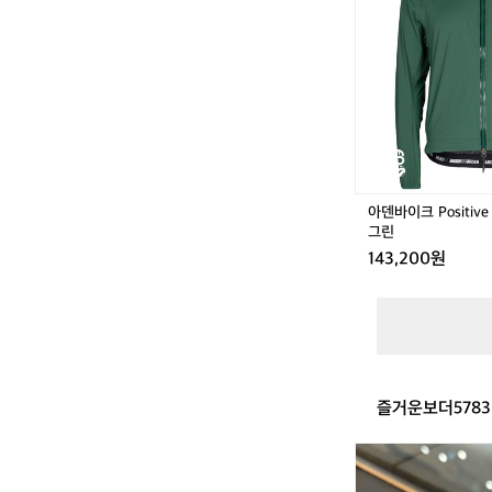
이
크
P
o
s
i
t
i
v
e
아덴바이크 Positive
I
그린
d
143,200원
e
a
레
인
자
켓
/
즐거운보더5783
그
린
브
라