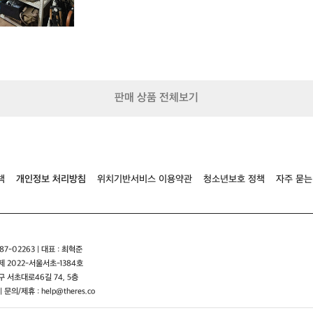
이
비
와
아
이
보
리
톤
판매 상품 전체보기
으
로
어
우
러
져
책
개인정보 처리방침
위치기반서비스 이용약관
청소년보호 정책
자주 묻는
멀
리
서
보
면
7-02263 | 대표 : 최혁준
한
 2022-서울서초-1384호
장
 서초대로46길 74, 5층
의
그
| 문의/제휴 : help@theres.co
래