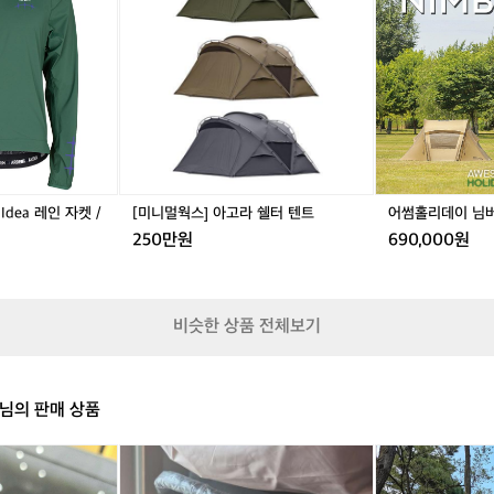
린
웍
리
P
레
스]
데
l
이
아
이
u
스
고
님
s
반
라
버
h
팔
쉘
스
져
터
U
지
텐
L
슈
트
퍼
소
 Idea 레인 자켓 /
[미니멀웍스] 아고라 쉘터 텐트
어썸홀리데이 님버
닉
250만원
690,000원
포
그
(
성
비슷한 상품 전체보기
>
에
블
랙
님의 판매 상품
빕
숏
알
1
을
피
9
매