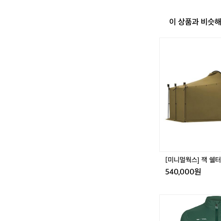
이스저지 #프린트
페 드 사이클
웨어추천
 만나보세요.
이 상품과 비슷
ycliste
지 #레이스저
[미
렌치스타일 
니
멀
웍
스]
잭
쉘
터
플
러
스
[미니멀웍스] 잭 쉘
540,000원
아
덴
바