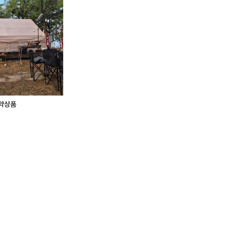
.
래 완료
예약상품
슈
'