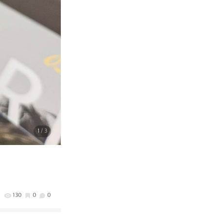
1
/ 3
130
0
0