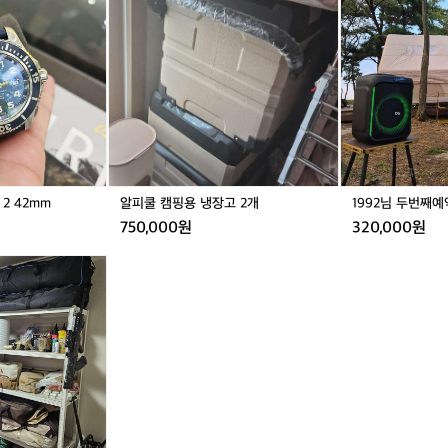
쿨
9
치
캠
2
했
핑
님
어
용
두
요
완료
거
냉
번
번
장
째
지
고
예
듯
2
약
흩
개
상
어
품
지
는
2 42mm
알피쿨 캠핑용 냉장고 2개
1992님 두번째
'
750,000원
320,000원
퍼
소
닉
포
그
프
린
완료
트
가
딥
네