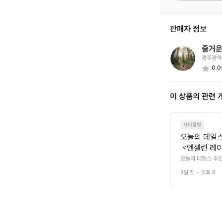
중
이
신
판매자 정보
가
요?
즐거운
즐
광주광역
거
0.0
운
보
더
이 상품의 관련 
5
7
8
3
사이클링
오늘의 데얼스
 <엔젤린 레
듯 흩어지는 
오늘의 데얼스 추천
소닉 포그(남성)>
리서 보면 한
3일 전
조회 8
으로 어우러져, 멀
가슴의 플라잉
잉 피시 엠블럼, 
 삭스로 상하 리듬
 가볍고 시원
 레이스 저지도 프
드 슈즈로 마
린 레이스 반팔 저
저지도 프린트
사이클리스트 #ca