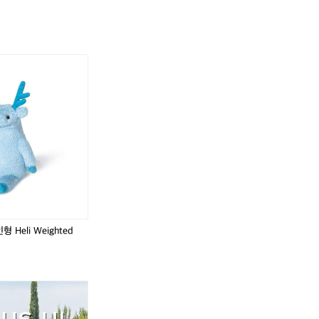
하고 싶었습니다. 메리노 울의 장점을 극대화한 티셔츠를 만들기 위해서, 다
 냄새가 배지 않고, 장기간 보송보송한 감촉이 유지되었

 반년에 걸쳐 시제품을 만들고, 직접 입어보고, 세탁을 하며 원단의 변형을 관찰
들께 와닿게 설명하자면, 마치 '제2의 피부'같았습니다.
사의 원단을 최종 선택하였습니다. 메리노 울 본연의 보온성•통기성•향균성은
 산행에는 망설임 없이 메리노 울 티셔츠만을 챙기게 
때 발생하는 옷감의 수축과 변형은 최소화되었습니다.
 촉감을 꼭 경험하게 하고 싶었습니다. 메리노 울의 
기 위해서, 다양한 회사의 원단을 테스트했습니다.  반
 직접 입어보고, 세탁을 하며 원단의 변형을 관찰했습니다.
E사의 원단을 최종 선택하였습니다. 메리노 울 본연의
득 발휘하면서도, 세탁을 반복했을 때 발생하는 옷감
습니다.
카
 Heli Weighted
'의
어
어
썸
썸
홀
홀