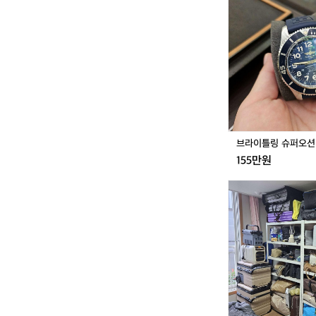
이
틀
링
슈
거래 
퍼
오
션
2
4
2
m
브라이틀링 슈퍼오션 
m
155만원
1
9
9
2
님
예
거래 
약
상
품