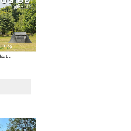
리
리
데
데
이
이
님
님
버
버
스
스
U
U
L
L
스 UL
남
)