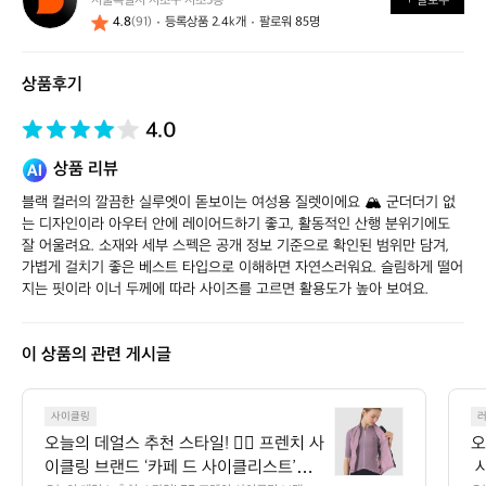
서울특별시 서초구 서초3동
+ 팔로우
얼
4.8
(91)
등록상품 2.4k개
팔로워 85명
스
스
토
상품후기
어
4.0
상품 리뷰
블랙 컬러의 깔끔한 실루엣이 돋보이는 여성용 질렛이에요 🏔️ 군더더기 없
는 디자인이라 아우터 안에 레이어드하기 좋고, 활동적인 산행 분위기에도 
잘 어울려요. 소재와 세부 스펙은 공개 정보 기준으로 확인된 범위만 담겨, 
가볍게 걸치기 좋은 베스트 타입으로 이해하면 자연스러워요. 슬림하게 떨어
지는 핏이라 이너 두께에 따라 사이즈를 고르면 활용도가 높아 보여요.
이 상품의 관련 게시글
오
사이클링
늘
오늘의 데얼스 추천 스타일! 🚴‍♀️ 프렌치 사
오
의
이클링 브랜드 ‘카페 드 사이클리스트’의
 
데