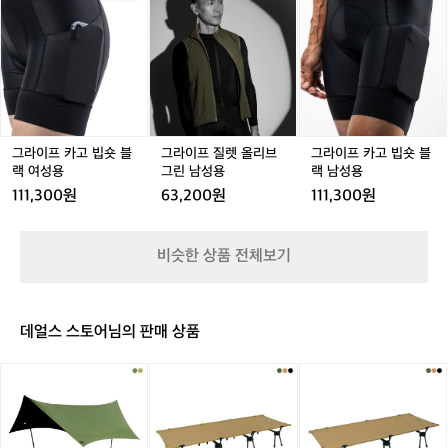
클
용
라
라
라
리
이
이
이
스
프
프
프
트’의
카
질
카
더
고
렛
고
스
빕
올
빕
티
숏
리
숏
핑
블
브
블
그라이프 카고 빕숏 블
그라이프 질렛 올리브
그라이프 카고 빕숏 블
크
랙
그
랙
랙 여성용
그린 남성용
랙 남성용
저
여
린
남
지
111,300원
63,200원
111,300원
성
남
성
와
용
성
용
질
용
레
비슷한 상품 전체보기
에
블
랙
빕
데얼스 스토어님의 판매 상품
쇼
츠
[이
[이
[이
를
타
타
타
매
카]
카]
카]
치
쉐
어
어
했