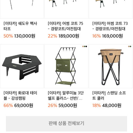
도
썸
썸
어
우
코
코
요.
헥
트
트
부
사
7
7
드
타
5
3
[이타카] 쉐도우 헥사
[이타카] 어썸 코트 75
[이타카] 어썸 코트 73
러
프
-
-
타프
- 경량코트/야전침대
- 경량코트/야전침대
운
경
경
50%
130,000원
22%
189,000원
16%
169,000원
핑
량
량
크
코
코
[이
[이
[이
톤
트/
트/
타
타
타
과
야
야
카]
카]
카]
간
전
전
화
알
스
결
침
침
로
루
탠
한
대
대
대
미
딩
블
테
늄
소
카라와 뒷주머니에 사용된 그라이프 반사 로고는
랙
이
3
프
의
더욱 고급스러움을 더해주는 짙은 회색의 반사 필름을 사용했습
블
단
트
[이타카] 화로대 테이
[이타카] 알루미늄 3단
[이타카] 스탠딩 소프
조
-
쉘
쿨
니다.
블 - 감성캠핑
쉘프 플러스- 선반/행
트 쿨러
화
감
프
러
어
가
66%
69,000원
26%
59,000원
18%
48,000원
성
플
우
캠
러
아
핑
스-
하
판매 상품 전체보기
선
면
반/