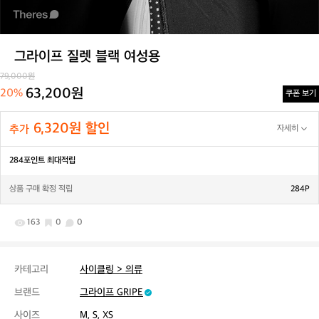
그라이프 질렛 블랙 여성용
79,000원
63,200원
20%
쿠폰 보기
6,320원 할인
추가
자세히
284포인트 최대적립
상품 구매 확정 적립
284P
163
0
0
카테고리
사이클링 > 의류
브랜드
그라이프 GRIPE
사이즈
M, S, XS