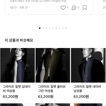
 더스티 핑크 저지와 질레에 블랙 빕 쇼츠
리
오늘의 데얼스 추천 스타일! 🚴‍♀️ 프렌치 사이클링 브랜드
오늘
얼
 ‘카페 드 사이클리스트’의 더스티 핑크 저지와 질레에 블랙 
 
를 매치했어요. 부드러운 핑크 톤과 간결
요
스
3일 전
조회 27
4
0
23
빕 쇼츠를 매치했어요. 부드러운 핑크 톤과 간결한 블랙의
했
한 블랙의 조화가 우아하면서도 탄탄한 실
결
추
 조화가 우아하면서도 탄탄한 실루엣을 완성합니다.  기능
이
적인 사이클웨어도 컬러와 레이어링에 따라 근사한 프렌치 
천
일
루엣을 완성합니다.  기능적인 사이클웨어
상
스타일이 될 수 있어요.  #데얼스 #오늘의데얼스추천스타
보
스
도 컬러와 레이어링에 따라 근사한 프렌치 
적
일 #카페드사이클리스트 #라이딩룩 #여성사이클웨어 #프
클
타
스타일이 될 수 있어요.  #데얼스 #오늘의
 
렌치스타일
일!
데얼스추천스타일 #카페드사이클리스트
스
🚴‍♀️
 #라이딩룩 #여성사이클웨어 #프렌치스
 
프
이 상품과 비슷해요
타일
렌
치
그
그
그
사
라
라
라
이
이
이
이
클
프
프
프
링
질
질
질
브
렛
렛
렛
랜
딥
올
네
드
네
리
이
‘카
이
브
비
그라이프 질렛 딥네이
그라이프 질렛 올리브
그라이프 질렛 네이비
페
비
그
남
비 여성용
그린 여성용
남성용
드
여
린
성
63,200원
63,200원
63,200원
사
성
여
용
이
용
성
그
그
그