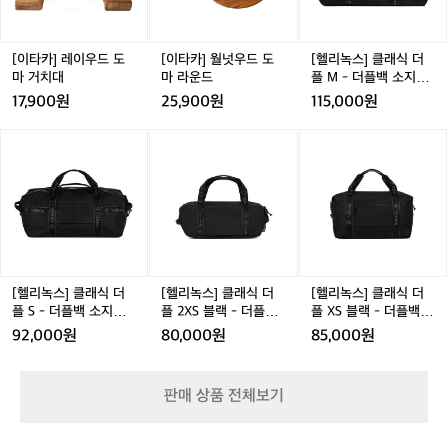
우
우
래
드
드
식
도
도
더
마
마
플
[이타카] 레이우드 도
[이타카] 월넛우드 도
[헬리녹스] 클래식 더
거
라
M
마 거치대
마 라운드
플 M - 더플백 소지품
치
운
-
수납가방
17,900원
25,900원
115,000원
대
드
더
플
[헬
[헬
[헬
백
리
리
리
소
녹
녹
녹
지
스]
스]
스]
품
클
클
클
수
래
래
래
납
식
식
식
가
더
더
더
방
플
플
플
[헬리녹스] 클래식 더
[헬리녹스] 클래식 더
[헬리녹스] 클래식 더
S
2
X
플 S - 더플백 소지품
플 2XS 블랙 - 더플백
플 XS 블랙 - 더플백
-
X
S
수납가방
소지품 수납가방
소지품 수납가방
92,000원
80,000원
85,000원
더
S
블
플
블
랙
백
랙
-
판매 상품 전체보기
소
-
더
지
더
플
품
플
백