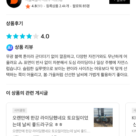
서울특별시 서초구 서초3동
+ 팔로우
얼
4.8
(91)
등록상품 2.4k개
팔로워 85명
스
스
토
상품후기
어
4.0
상품 리뷰
무광 블랙 톤이라 군더더기 없이 깔끔하고, 다양한 자전거와도 무난하게 어
울려요 🚴 표면이 반사 없이 차분해서 도심 라이딩이나 일상 주행에 자연스
럽습니다. 슬림한 실루엣으로 보이는 편이라 사이즈는 여유보다 딱 맞게 선
택하는 쪽이 어울리고, 봄·가을처럼 선선한 날씨에 가볍게 활용하기 좋아요.
이 상품의 관련 게시글
오
사이클링
랜
오랜만에 한강 라이딩했네요 토요일이었
K
만
는데 날씨 좋드라구요 ㅎㅎ
 
에
트
오랜만에 한강 라이딩했네요 토요일이었는데 날씨 좋드라
KI
한