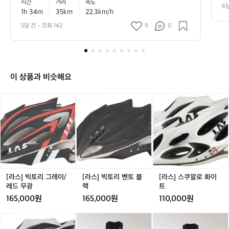
구요 ㅎㅎ
과
시간
거리
속도
열
강
6
 
1h 34m
35km
22.3km/h
처
라
 
이
 
 
5달 전
조회 142
9
0
한
딩
스
간
했
랜
 1
네
수
요
 
토
이 상품과 비슷해요
요
일
[라
[라
[라
이
스]
스]
스]
었
빅
빅
스
는
토
토
쿠
데
리
리
알
날
그
벤
로
씨
레
토
화
좋
이/
블
이
드
레
랙
트
[라스] 빅토리 그레이/
[라스] 빅토리 벤토 블
[라스] 스쿠알로 화이
라
드
레드 무광
랙
트
구
무
165,000원
165,000원
110,000원
요
광
ㅎ
[라
블
블
블
ㅎ
스]
랙
랙
랙