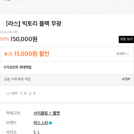
[라스] 빅토리 블랙 무광
300,000원
150,000원
50%
쿠폰 보기
15,000원 할인
추가
자세히
675포인트 최대적립
상품 구매 확정 적립
675P
450
0
0
카테고리
사이클링 > 헬멧
브랜드
라스 LAS
사이즈
S, L