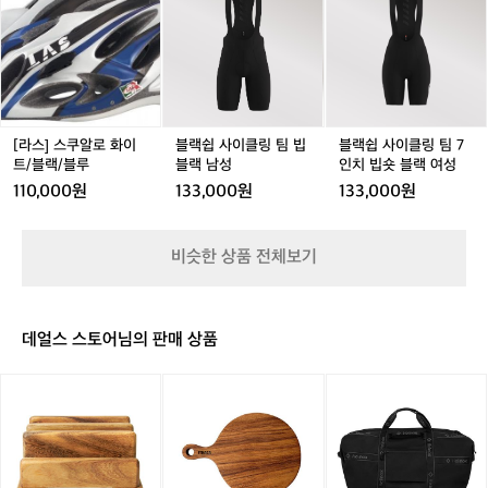
스
쉽
쉽
쉽
쿠
사
사
사
알
이
이
이
로
클
클
클
화
링
링
링
이
팀
팀
팀
트/
빕
빕
7
[라스] 스쿠알로 화이
블랙쉽 사이클링 팀 빕
블랙쉽 사이클링 팀 7
블
블
블
인
트/블랙/블루
블랙 남성
인치 빕숏 블랙 여성
랙/
랙
랙
치
110,000원
133,000원
133,000원
블
남
남
빕
루
성
성
숏
블
비슷한 상품 전체보기
랙
여
성
데얼스 스토어님의 판매 상품
[이
[이
[헬
타
타
리
카]
카]
녹
레
월
스]
이
넛
클