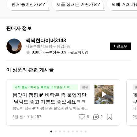
판
제
택
판매 중이신가요?
제품 상태는 어떤가요?
택배 거래 가
매
품
배
중
상
거
이
태
래
신
는
가
판매자 정보
가
어
능
요?
떤
할
씩씩한다이버3143
씩
가
까
서울특별시 은평구 응암2동
+ 팔로우
씩
요?
요?
0.0
(0)
등록상품 3개
팔로워 0명
한
다
이
이 상품의 관련 게시글
버
3
1
봄
가자 캠핑 - 백패킹.백보킹.오토캠핑.차박.노
캠핑
4
지
맞
봄맞이 캠핑🏕️ 바람은 좀 불었지만
데
3
이
 날씨도 좋고 기분도 좋았네요ㅋㅋ
쿠
캠
 
봄맞이 캠핑🏕️ 바람은 좀 불었지만 날씨도 좋고
데
핑
 기분도 좋았네요ㅋㅋ
늘
아
3달 전
조회 157
8
2
2
습
🏕️
바
람