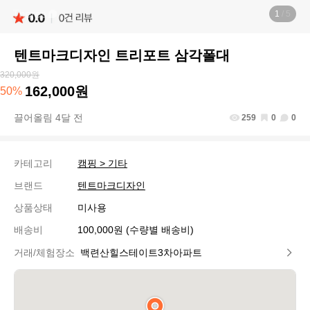
1
/ 5
텐트마크디자인 트리포트 삼각폴대
320,000원
162,000원
50%
끌어올림 4달 전
259
0
0
카테고리
캠핑 > 기타
브랜드
텐트마크디자인
상품상태
미사용
배송비
100,000원 (수량별 배송비)
거래/체험장소
백련산힐스테이트3차아파트