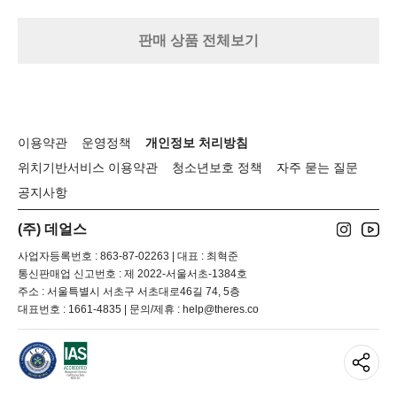
프
D
런
X
판매 상품 전체보기
트
+
월
+
T
P
U
이용약관
운영정책
개인정보 처리방침
모
드
위치기반서비스 이용약관
청소년보호 정책
자주 묻는 질문
+
공지사항
메
쉬
(주) 데얼스
모
드
사업자등록번호 : 863-87-02263 | 대표 : 최혁준
통신판매업 신고번호 : 제 2022-서울서초-1384호
주소 : 서울특별시 서초구 서초대로46길 74, 5층
대표번호 : 1661-4835 | 문의/제휴 : help@theres.co