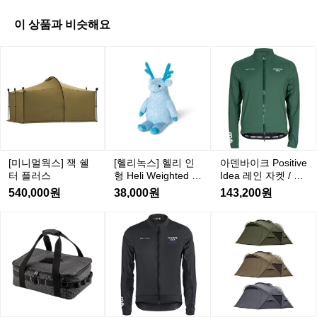
은
좀
이 상품과 비슷해요
불
[미
[헬
아
었
니
리
덴
지
멀
녹
바
만
웍
스]
이
날
스]
헬
크
씨
P
잭
리
도
o
쉘
인
좋
s
터
형
고
[미니멀웍스] 잭 쉘
[헬리녹스] 헬리 인
아덴바이크 Positive
i
H
플
기
터 플러스
형 Heli Weighted Pl
Idea 레인 자켓 / 그
t
e
러
분
ush
린
i
540,000원
38,000원
143,200원
l
스
도
v
i
e
좋
벨
아
[미
W
I
았
락
덴
니
e
d
네
i
캠
바
멀
e
g
요
핑
이
웍
a
h
ㅋ
유
크
스]
레
t
ㅋ
B
닛
아
인
e
e
기
고
자
d