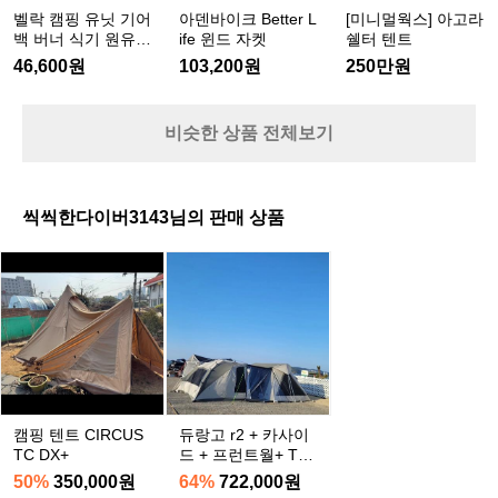
t
어
라
P
켓
벨락 캠핑 유닛 기어
아덴바이크 Better L
[미니멀웍스] 아고라
t
l
백
쉘
/
백 버너 식기 원유닛
ife 윈드 자켓
쉘터 텐트
e
u
그
버
터
멀티백 차박 다용도
r
46,600원
103,200원
250만원
s
수납 가방
린
너
텐
L
h
i
식
트
f
기
비슷한 상품 전체보기
e
원
윈
유
드
닛
자
씩씩한다이버3143님의 판매 상품
멀
켓
티
캠
듀
백
핑
랑
차
텐
고
박
r
트
다
2
C
용
+
I
도
카
R
수
C
사
납
U
캠핑 텐트 CIRCUS
듀랑고 r2 + 카사이
이
가
S
TC DX+
드 + 프런트월+ TP
드
T
U모드 + 메쉬모드
방
50%
350,000원
64%
722,000원
+
C