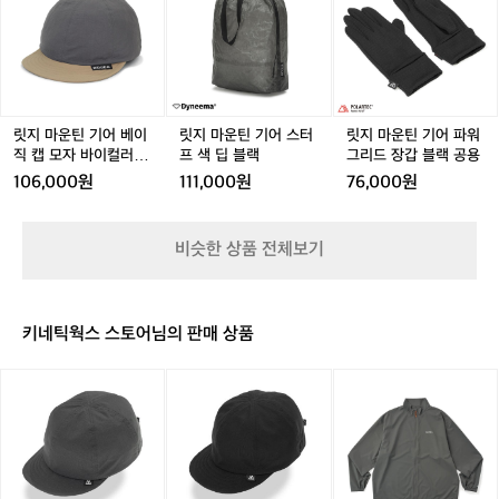
마
마
마
인
베
트
트
운
운
운
생
이
그
그
틴
틴
틴
산
지
래
래
기
기
기
공
파
파
어
어
어
정
이
이
베
스
파
을
트
트
이
터
워
릿지 마운틴 기어 베이
릿지 마운틴 기어 스터
릿지 마운틴 기어 파워
유
공
공
직
프
그
직 캡 모자 바이컬러 그
프 색 딥 블랙
그리드 장갑 블랙 공용
지
용
용
캡
색
리
레이 × 베이지
하
106,000원
111,000원
76,000원
모
딥
드
지
자
블
장
만
바
랙
갑
과
비슷한 상품 전체보기
이
블
거
컬
랙
의
러
공
방
그
용
식
키네틱웍스 스토어님의 판매 상품
레
을
이
지
릿
릿
릿
×
켜
지
지
지
베
오
마
마
마
이
며
운
운
운
지
품
틴
틴
틴
질
기
기
기
을