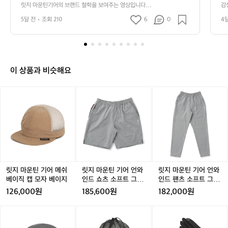
운
 유지하지만 과거의 방식을 지켜오며 품질
릿지 마운틴기어의 브랜드 철학을 보여주는 영상입니다. 
감
틴
 비효율적인 생산 공정을 유지하지만 과거의 방식을 지켜
어
을 유지하기 위한 고집과 장인 정신을 엿
기
5달 전
조회 210
6
0
4
오며 품질을 유지하기 위한 고집과 장인 정신을 엿볼 수 있
볼 수 있습니다.  이와 같은 공정은 독특한
어
습니다.  이와 같은 공정은 독특한 원단의 질감과 촉감을
 만들어내며 릿지 마운틴기어의 특별한 감성을 연출합니
의
 원단의 질감과 촉감을 만들어내며 릿지
다.
브
 마운틴기어의 특별한 감성을 연출합니다.
랜
드
이 상품과 비슷해요
철
학
릿
릿
릿
을
지
지
지
보
마
마
마
여
운
운
운
주
틴
틴
틴
는
기
기
기
영
어
어
어
상
메
언
언
입
쉬
와
와
릿지 마운틴 기어 메쉬
릿지 마운틴 기어 언와
릿지 마운틴 기어 언와
니
베
인
인
베이직 캡 모자 베이지
인드 쇼츠 소프트 그래
인드 팬츠 소프트 그래
다.
이
드
드
파이트 공용
파이트 공용
126,000원
185,600원
182,000원
비
직
쇼
팬
효
캡
츠
츠
릿
릿
릿
율
모
소
소
지
지
지
적
자
프
프