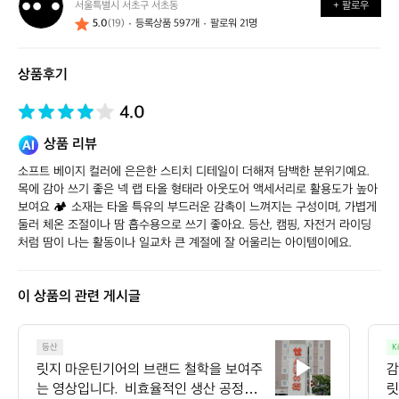
서울특별시 서초구 서초동
+ 팔로우
네
5.0
(19)
등록상품 597개
팔로워 21명
틱
웍
스
상품후기
스
토
어
4.0
상품 리뷰
소프트 베이지 컬러에 은은한 스티치 디테일이 더해져 담백한 분위기예요. 
목에 감아 쓰기 좋은 넥 랩 타올 형태라 아웃도어 액세서리로 활용도가 높아 
보여요 🏕️ 소재는 타올 특유의 부드러운 감촉이 느껴지는 구성이며, 가볍게 
둘러 체온 조절이나 땀 흡수용으로 쓰기 좋아요. 등산, 캠핑, 자전거 라이딩
처럼 땀이 나는 활동이나 일교차 큰 계절에 잘 어울리는 아이템이에요.
이 상품의 관련 게시글
릿
등산
K
지
릿지 마운틴기어의 브랜드 철학을 보여주
감
마
는 영상입니다.  비효율적인 생산 공정을
릿