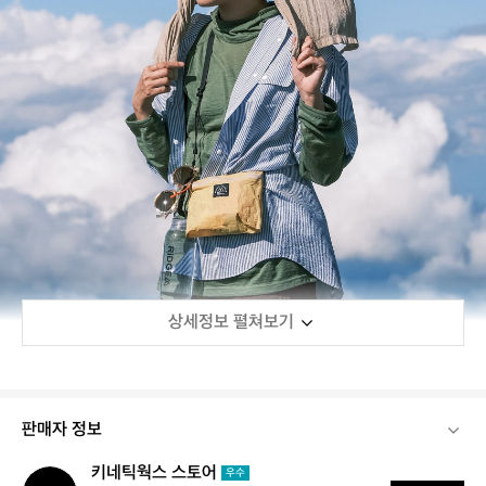
상세정보 펼쳐보기
판매자 정보
키네틱웍스 스토어
키
우수