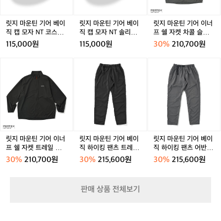
어
어
어
유
베
베
이
지
이
이
너
릿지 마운틴 기어 베이
릿지 마운틴 기어 베이
릿지 마운틴 기어 이너
하
직
직
프
직 캡 모자 NT 코스트
직 캡 모자 NT 솔리드
프 쉘 자켓 차콜 슬레이
기
캡
캡
쉘
그레이
블랙
트 공용
115,000원
115,000원
30%
210,700원
위
모
모
자
한
자
자
켓
릿
릿
릿
고
N
N
차
지
지
지
집
T
T
콜
마
마
마
과
코
솔
슬
운
운
운
장
스
리
레
틴
틴
틴
인
트
드
이
기
기
기
정
그
블
트
어
어
어
신
레
랙
공
이
베
베
을
이
용
너
이
이
엿
릿지 마운틴 기어 이너
릿지 마운틴 기어 베이
릿지 마운틴 기어 베이
프
직
직
프 쉘 자켓 트레일 쉐도
직 하이킹 팬츠 트레일
직 하이킹 팬츠 어반 슬
볼
쉘
하
하
우 공용
쉐도우 공용
레이트 공용
수
30%
210,700원
30%
215,600원
30%
215,600원
자
이
이
있
켓
킹
킹
습
트
팬
팬
니
판매 상품 전체보기
레
츠
츠
다.
일
트
어
이
쉐
레
반
와