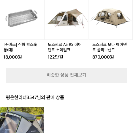
5
5
5
5
 
는
들
버
스
스
스
c
c
c
c
하
불
스]
피
피
피
m
m
m
이
신
크
크
크
젠
3
3
3
3
드
형
A
A
모
지
인
인
인
로
박
5
5
나
볍
용
용
용
(아
스
R
R
에
브
자
자
자
큐
숯
S
S
어
충
충
충
레
아
통
에
에
텐
[꾸버스] 신형 박스숯
노스피크 A5 RS 에어
노스피크 모나 에어텐
매
매
매
슈
 
(대)
어
어
트
통(대)
텐트 소이밀크
트 올리브샌드
트
트
트
즈)
텐
텐
올
지
18,000원
122만원
870,000원
에
에
에
입
트
트
리
8
어
어
어
니
소
소
브
 
침
침
침
다.
이
이
샌
면
비슷한 상품 전체보기
대
대
대
캠
밀
밀
드
N
N
N
비
핑.
크
크
H
H
H
 
물
펌
펌
펌
놀
추
평온한러너3547님의 판매 상품
프
프
프
이,
 
내
내
내
일
 
장
장
장
스
상
능
형
형
형
노
에
우
서
라
도
인