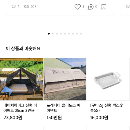
하
해서 잘 신고 있는 하이드로(아큐아슈즈)입니다. 캠핑. 물
지
서도 편하게 신고 전 특히 드래곤보트 탈
용
이
2년 전
조회 207
3
0
3
놀이, 일상에서도 편하게 신고 전 특히 드래곤보트 탈 때
려
 때 무조건 신어요!🌊🐲  '머렐'은 하이크,
를
드
 무조건 신어요!🌊🐲  '머렐'은 하이크, 트레일 러닝, 애프
춰
터스포츠 등 3개 카테고리의 아웃도어 신발을 전개 중이
로
 
 트레일 러닝, 애프터스포츠 등 3개 카테
 
며, 전 세계 아웃도어 신발 판매 1위 브랜드라고 합니다. 
트
목
고리의 아웃도어 신발을 전개 중이며, 전
으
 특히 한국에서는 '하이드로(HYDRO)'시리즈가 가장 인기
나
을
 세계 아웃도어 신발 판매 1위 브랜드라고
정
가 많습니다.  하이드로 구매하실분 시리즈표 참고해보시
고
아
면 좋겠네요^^
충
 합니다.  특히 한국에서는 '하이드로(HYD
젠
시
 
RO)'시리즈가 가장 인기가 많습니다.  하
 
나
 
이 상품과 비슷해요
이드로 구매하실분 시리즈표 참고해보시
임
하
요?
 
면 좋겠네요^^
작
 
이
네
네
포
네
포
[꾸
년
가
하
이
이
레
이
레
버
머
천!
트
처
처
니
처
니
스]
렐
베
용
하
하
아
하
아
신
는
에
품
이
이
올
이
올
형
몬
서
제
크
크
리
크
리
박
가
구
인
신
신
노
신
노
스
이
입
 
형
형
스
형
스
숯
해
 
 
에
에
에
에
에
통
네이처하이크 신형 에
포레니아 올리노스 에
[꾸버스] 신형 박스숯
서
원
르
어
어
어
어
어
(소)
비
어매트 25cm 3인용 자
어텐트
통(소)
잘
용
펠
매
매
텐
매
텐
충매트 에어침대 NH
신
23,800원
150만원
16,000원
고
로
트
트
트
트
트
펌프 내장형
고
스
추
2
2
2
2
있
[꾸
노
노
노
