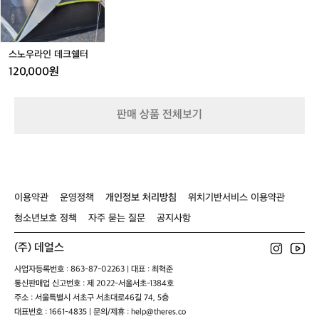
편
데
하
크
게
쉘
신
터
스노우라인 데크쉘터
고
전
120,000원
특
히
드
판매 상품 전체보기
래
곤
보
트
탈
때
이용약관
운영정책
개인정보 처리방침
위치기반서비스 이용약관
무
조
청소년보호 정책
자주 묻는 질문
공지사항
건
신
(주) 데얼스
어
사업자등록번호 : 863-87-02263 | 대표 : 최혁준
요!
통신판매업 신고번호 : 제 2022-서울서초-1384호
🌊
🐲
주소 : 서울특별시 서초구 서초대로46길 74, 5층
'머
대표번호 : 1661-4835 | 문의/제휴 : help@theres.co