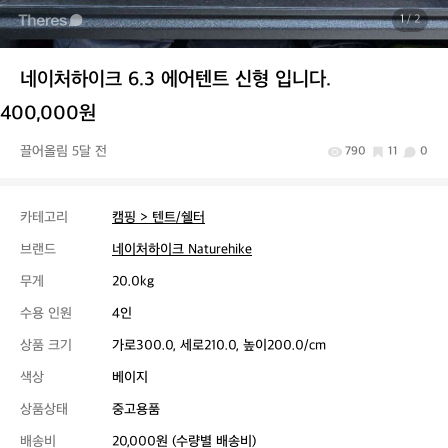
1
/ 2
네이처하이크 6.3 에어텐트 신형 입니다.
400,000원
끌어올림 5달 전
790
11
0
카테고리
캠핑 > 텐트/쉘터
브랜드
네이처하이크 Naturehike
무게
20.0kg
수용 인원
4인
상품 크기
가로300.0, 세로210.0, 높이200.0/cm
색상
베이지
상품상태
중고용품
배송비
20,000원 (수량별 배송비)