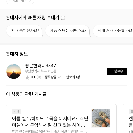
고객센터 문의
판매자에게 빠른 채팅 보내기
판
제
택
판매 중이신가요?
제품 상태는 어떤가요?
택배 거래 가능할까요
매
품
배
중
상
거
이
태
래
신
는
가
판매자 정보
가
어
능
요?
떤
할
평온한러너3547
평
가
까
부산광역시 북구 화명동
+ 팔로우
온
요?
요?
0.0
(0)
등록상품 2개
팔로워 1명
한
러
너
이 상품의 관련 게시글
3
5
4
여
7
기타
름
여름 필수/하이드로 목을 아시나요?  작년 
캠
필
머렐에서 구입해서 잘 신고 있는 하이드로
를
수/
(아큐아슈즈)입니다. 캠핑. 물놀이, 일상에
문
여름 필수/하이드로 목을 아시나요?  작년 머렐에서 구입
캠