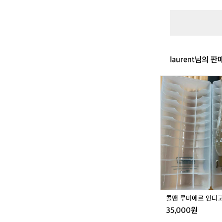
laurent님의 판
콜
맨
루
미
에
르
인
디
고
콜맨 루미에르 인디
35,000원