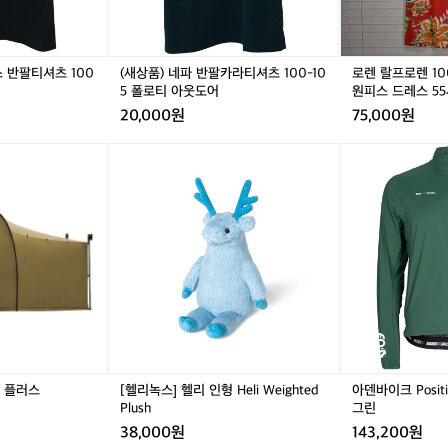
반
티
반
티
린
용
팔
셔
팔
셔
넨
베
티
츠
티
츠
플
개
셔
1
셔
1
라
구
 반팔티셔츠 100
(새상품) 네파 반팔카라티셔츠 100-10
로렌 랄프로렌 1
츠
0
츠
0
워
5 폴로티 아웃도어
원피스 드레스 5
매
1
0
1
0
미
고
20,000원
75,000원
0
-
0
-
디
민
0
1
0
1
원
하
[헬
아
-
0
-
0
피
다
리
덴
1
5
1
5
스
가
녹
바
0
폴
0
폴
드
백
스]
이
5
로
5
로
레
패
헬
크
티
티
스
킹
리
P
아
아
5
용
인
o
웃
웃
5
장
형
s
도
도
사
시
H
i
어
어
이
간
e
t
즈
비
l
i
새
행
i
v
상
기
W
e
품
터 플러스
[헬리녹스] 헬리 인형 Heli Weighted
아덴바이크 Positi
차
e
I
Plush
그린
량
i
d
38,000원
143,200원
용
g
e