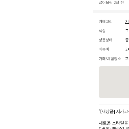
끌어올림 2달 전
카테고리
기
색상
그
상품상태
중
배송비
3
거래/체험장소
교
“[새상품] 시카
새로운 스타일을 