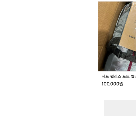
지
프
윌
리
스
포
트
쉘
터
텐
트
지프 윌리스 포트 쉘
100,000원