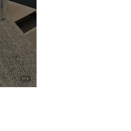
1
/ 4