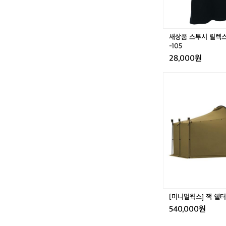
반
팔
티
셔
새상품 스투시 릴렉스
츠
-105
1
28,000원
0
0
[미
-
니
1
멀
0
웍
5
스]
잭
쉘
터
플
러
스
[미니멀웍스] 잭 쉘
540,000원