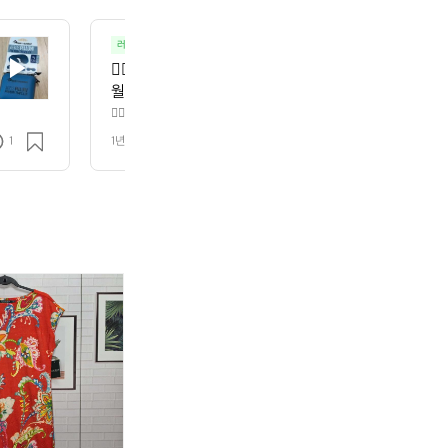
러닝코스추천
기타
🏃‍♂️ 롯데백화점, 잠실에 '나이키 라이즈' 초대형 러닝 
:
월 15일, 롯데월드몰 지하 1층 / 약 320평 규모  특징
콘셉트 매장 러닝 A to Z 제공: 상품, 서비스, 커뮤니
🏃‍♂️ 롯데백화점, 잠실에 '나이키 라이즈' 초대형 러닝 매장 오픈 예정  일시/장소
320평 규모  특징: 국내 최초 러닝 익스피리언스 콘셉트 매장 러닝 A to Z
 규모로 확장  매장 구성: 이니셔티브존: 시즌별 신상 
1
1년 전
조회 649
 기존 매장의 3배 규모로 확장  매장 구성: 이니셔티브존: 시즌별 신상 러닝웨
니티존: 라커, 체크인 데스크, 전문가 솔루션 퍼포먼스
/
크인 데스크, 전문가 솔루션 퍼포먼스존: 착화 체험 가능한 트레일 공간  커뮤
 런클럽 롯데월드타워’ 운영 주간 러닝 클래스 및 계절별 맞춤 트레이닝 제공
 공간  커뮤니티 활동: 국내 최대 런클럽 ‘나이키 런클
모션 (5/15~5/18): 전 품목 20% 할인 15만원 이상 구매 시 ‘러닝 백’ 20
 러닝 클래스 및 계절별 맞춤 트레이닝 제공 (초보~마라
너분들 전 품목 할인 이벤트 참여해보세요~ ^^
모션 (5/15~5/18): 전 품목 20% 할인 15만원 이상 구
 구매 시 ‘러너스 패키지’ 증정  러너분들 전 품목 할인
새
(새
로
새
(새
로
상
상
렌
상
상
렌
품
품)
랄
품
품)
랄
스
네
프
스
네
프
투
파
로
투
파
로
시
반
렌
시
반
렌
릴
팔
1
릴
팔
1
렉
카
0
렉
카
0
스
라
0%
스
라
0%