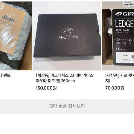
가
[새
[새
작
상
상
아
품]
품]
서
아
지
너
크
로
무
테
렛
거래 완료
좋
릭
지
아
스
헬
요
2
멧
회
3
(화
색
에
이
블
어
트/
루
리
라
터 텐트
[새상품] 아크테릭스 23 에어리어스
[새상품] 지로 렛
컬
어
지)
아우라 미드 맨 260mm
지)
러
스
150,000원
70,000원
두
아
가
우
지
라
판매 상품 전체보기
있
미
습
드
니
맨
2
6
