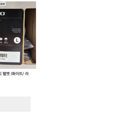
!
,
지 헬멧 (화이트/ 라
닼
