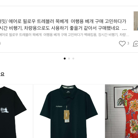
상
품
밋/ 에어로 필로우 트레블러 목베게  여행용 베개 구매 고민하다가
명
장시간 비행기, 차량용으로도 사용하기 좋을거 같아서 구매했네요  접았
씨
 작아서 너무 좋아요! 회색, 블루 컬러 두가지 있습니닼😀  클립으로
에어로 필로우 트레블러 목베게  여행용 베개 구매 고민하다가 백패킹용, 장시간 비행기, 차량용
투
을거 같아서 구매했네요  접았을 때 부피가 작아서 너무 좋아요! 회색, 블루 컬러 두가지 있습니
고 다니면 너무 편할듯요
써
4
3
가방에도 달고 다니면 너무 편할듯요
밋
에
어
로
필
해요
로
우
새
(새
새
(새
로
트
상
상
상
상
렌
레
품
품)
품
품)
랄
블
스
네
스
네
프
러
투
파
투
파
로
목
시
반
시
반
렌
베
릴
팔
릴
팔
1
게
렉
카
렉
카
0
여
스
라
스
라
0%
행