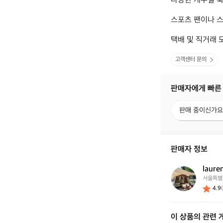
다양한 캐주얼 룩
스포츠 팬이나 스
택배 및 직거래 
고객센터 문의
판매자에게 빠른
판
판매 중이신가요
매
중
이
신
판매자 정보
가
요?
laure
l
서울특별
a
4.9
u
r
e
이 상품의 관련 
n