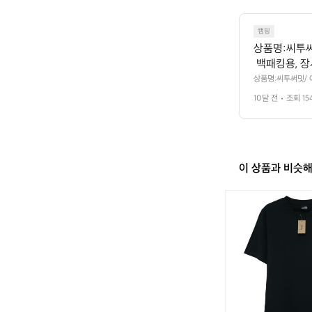
t
캠핑
상품명:씨투써
 백패킹용, 
을 때 부피가
상품명:씨투써밋/ 
으로도 사용하기 좋
 가방에도 달
10달 전
조회 15
닼😀  클립으로 
이 상품과 비슷
새
상
품
스
투
시
릴
렉
스