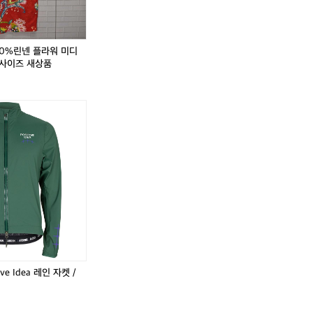
반
티
린
반
티
린
팔
셔
넨
팔
셔
넨
티
츠
플
티
츠
플
셔
1
라
셔
1
라
00%린넨 플라워 미디
츠
0
워
츠
0
워
5사이즈 새상품
1
0
미
1
0
미
0
-
디
0
-
디
0
1
원
0
1
원
-
0
피
-
0
피
1
5
스
1
5
스
0
폴
드
0
폴
드
5
로
레
5
로
레
티
스
티
스
아
5
아
5
,
웃
5
웃
5
도
사
도
사
어
이
어
이
즈
즈
새
새
상
상
,
품
품
ve Idea 레인 자켓 /