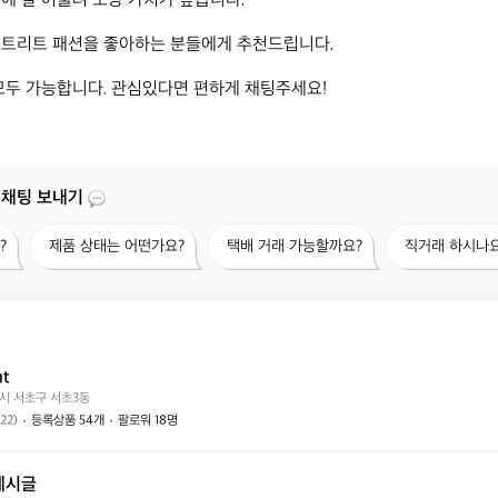
에 잘 어울려 소장 가치가 높습니다.

트리트 패션을 좋아하는 분들에게 추천드립니다. 

모두 가능합니다. 관심있다면 편하게 채팅주세요!
 채팅 보내기
제
택
직
?
제품 상태는 어떤가요?
택배 거래 가능할까요?
직거래 하시나요
품
배
거
상
거
래
태
래
하
는
가
시
어
능
나
떤
할
요?
nt
가
까
시 서초구 서초3동
요?
요?
(22)
등록상품 54개
팔로워 18명
게시글