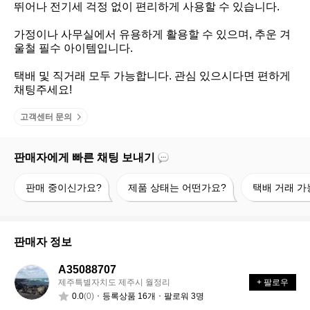
뛰어나 전기세 걱정 없이 편리하게 사용할 수 있습니다.

가정이나 사무실에서 유용하게 활용할 수 있으며, 추운 겨
울철 필수 아이템입니다. 

택배 및 직거래 모두 가능합니다. 관심 있으시다면 편하게 
채팅주세요!
고객센터 문의
판매자에게 빠른 채팅 보내기
판
제
택
판매 중이신가요?
제품 상태는 어떤가요?
택배 거래 가
매
품
배
중
상
거
이
태
래
신
는
가
판매자 정보
가
어
능
요?
떤
할
A35088707
A
가
까
3
제주특별자치도 제주시 월정리
+ 팔로우
5
요?
요?
0.0
(0)
등록상품 16개
팔로워 3명
0