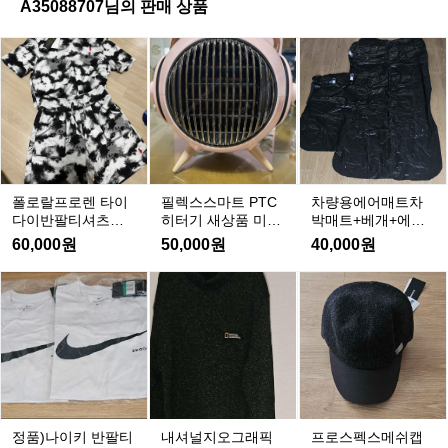
자
A35088707님의 판매 상품
멀
풀
켓
티
페
폴
필
차
백
키
로
렉
량
차
지
랄
스
용
박
라
프
스
에
다
숙
로
마
어
용
소
렌
트
매
도
랑
P
타
트
수
식
T
이
차
납
폴로랄프로렌 타이
필렉스스마트 PTC
차량용에어매트차
사
C
다
박
가
다이반팔티셔츠반
히터기 새상품 미개
박매트+베개+에어
히
도
이
매
바지세트 M새상품
봉
펌프 포함새상품미
방
60,000원
50,000원
40,000원
터
제
미개봉
개봉
반
트
기
공
팔
+베
정
내
프
새
하
티
개
품)
셔
로
상
는
셔
+에
나
널
스
품
것
츠
어
이
지
펙
미
같
반
펌
키
오
스
개
아
바
프
반
그
메
봉
요
지
포
팔
래
쉬
h
세
함
티
픽
캡
t
정품)나이키 반팔티
내셔널지오그래픽
프로스펙스메쉬캡
트
새