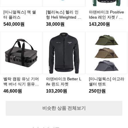
회
o
쉘
인
를
s
터
형
[미니멀웍스] 잭 쉘
[헬리녹스] 헬리 인
아덴바이크 Positive
i
하
H
플
터 플러스
형 Heli Weighted Pl
Idea 레인 자켓 / 그
t
네
e
러
ush
린
i
540,000원
38,000원
143,200원
요
l
스
v
i
달
e
벨
아
[미
W
리
I
락
덴
니
e
는
d
i
캠
바
멀
e
종
g
핑
이
웍
a
종
h
유
크
스]
레
후
t
B
닛
아
인
e
지
e
기
고
자
d
산
t
어
라
P
켓
벨락 캠핑 유닛 기어
아덴바이크 Better L
[미니멀웍스] 아고라
이
t
l
백
쉘
/
백 버너 식기 원유닛
ife 윈드 자켓
쉘터 텐트
e
보
u
그
버
터
멀티백 차박 다용도
r
46,600원
103,200원
250만원
이
s
수납 가방
린
너
텐
L
는
h
i
식
트
ㅎ
f
기
비슷한 상품 전체보기
ㅎ
e
원
그
윈
유
리
드
닛
고