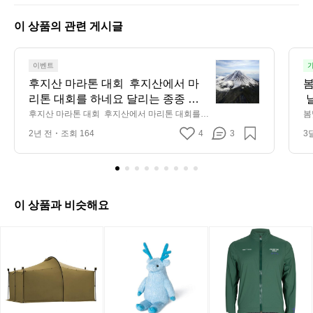
8
8
이 상품의 관련 게시글
7
0
7
후
이벤트
가
지
후지산 마라톤 대회  후지산에서 마
봄
산
리톤 대회를 하네요 달리는 종종 후
 
마
지산이 보이는 ㅎㅎ 그리고 풀페키지
후지산 마라톤 대회  후지산에서 마리톤 대회를
봄
라
 하네요 달리는 종종 후지산이 보이는 ㅎㅎ 그리
 
라 숙소랑 식사도 제공하는 것 같아
2년 전
조회 164
4
3
3
고 풀페키지라 숙소랑 식사도 제공하는 것 같아요  
톤
요  https://mtfujimarathon.com/englis
https://mtfujimarathon.com/english/entry/
대
h/entry/
회
후
지
이 상품과 비슷해요
산
에
[미
[헬
아
서
니
리
덴
마
멀
녹
바
리
웍
스]
이
톤
스]
헬
크
대
P
잭
리