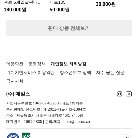
셔
니
t
셔츠 6개일괄판매합
니트105
30,000원
M
상
p
츠
트
니다 새상품 미개봉
180,000원
50,000원
새
품
s://
6
1
상
m
0
미
개
t
5
품
개
일
판매 상품 전체보기
f
미
봉
괄
u
개
판
j
봉
매
i
m
합
a
니
r
이용약관
운영정책
개인정보 처리방침
다
a
새
위치기반서비스 이용약관
청소년보호 정책
자주 묻는 질문
t
상
h
공지사항
품
o
n.
미
(주) 데얼스
c
개
o
봉
사업자등록번호 : 863-87-02263 | 대표 : 최혁준
m/
통신판매업 신고번호 : 제 2022-서울서초-1384호
e
주소 : 서울특별시 서초구 서초대로46길 74, 5층
n
대표번호 : 1661-4835 | 문의/제휴 : help@theres.co
g
l
i