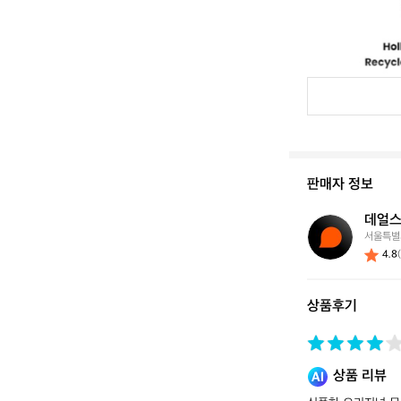
판매자 정보
데얼스
데
서울특별
얼
4.8
스
스
토
상품후기
어
상품 리뷰