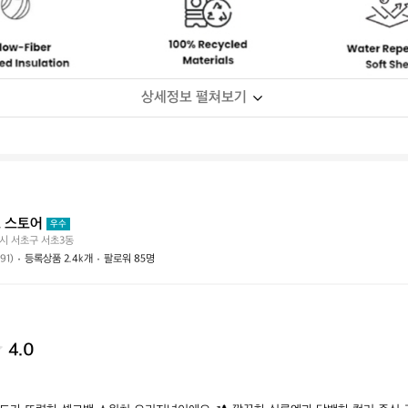
상세정보 펼쳐보기
 스토어
우수
시 서초구 서초3동
(91)
등록상품 2.4k개
팔로워 85명
4.0