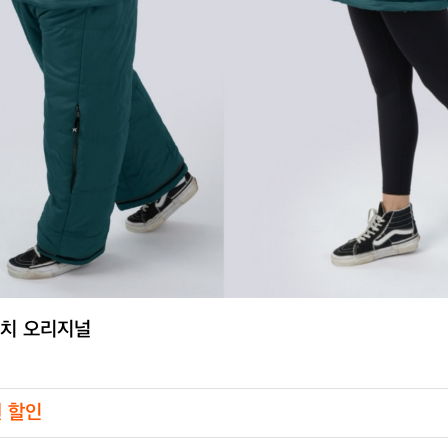
윗치 오리지널
원 할인