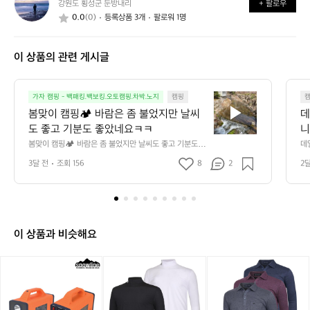
강원도 횡성군 둔방내리
+ 팔로우
련
요?
요?
0.0
(0)
등록상품 3개
팔로워 1명
된
백
패
이 상품의 관련 게시글
커
2
2
봄
9
가자 캠핑 - 백패킹.백보킹.오토캠핑.차박.노지
캠핑
맞
8
봄맞이 캠핑🏕️ 바람은 좀 불었지만 날씨
데
이
도 좋고 기분도 좋았네요ㅋㅋ
니
캠
만
봄맞이 캠핑🏕️ 바람은 좀 불었지만 날씨도 좋고 기분도 좋
데
핑
았네요ㅋㅋ
단
3달 전
조회 156
8
2
2
🏕️
요 
바
람
은
좀
불
이 상품과 비슷해요
었
지
[스
[파
[파
만
노
파
파
날
우
브
브
씨
라
로]
로]