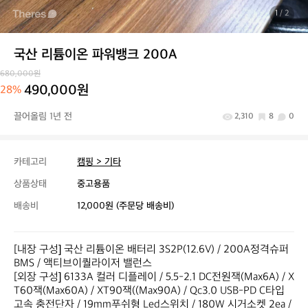
1
/ 2
국산 리튬이온 파워뱅크 200A
680,000원
490,000원
28%
끌어올림 1년 전
2,310
8
0
카테고리
캠핑 > 기타
상품상태
중고용품
배송비
12,000원 (주문당 배송비)
[내장 구성] 국산 리튬이온 배터리 3S2P(12.6V) / 200A정격슈퍼 
BMS / 액티브이퀄라이저 밸런스

[외장 구성] 6133A 컬러 디플레이 / 5.5-2.1 DC전원잭(Max6A) / X
T60잭(Max60A) / XT90잭((Max90A) / Qc3.0 USB-PD C타입 
고속 충전단자 / 19mm푸쉬형 Led스위치 / 180W 시거소켓 2ea / 