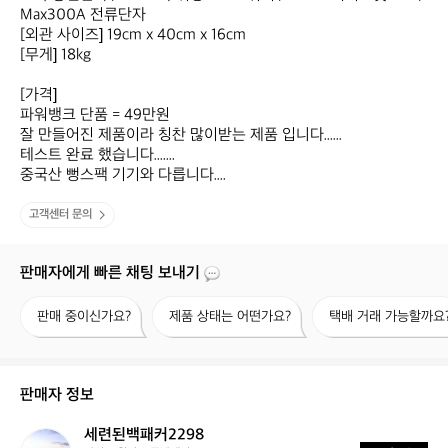
Max300A 전류단자

[외관 사이즈] 19cm x 40cm x 16cm

[무게] 18kg

[가격] 

파워뱅크 단품 = 49만원

잘 만들어진 제품이라 칭찬 많이받는 제품 입니다......

테스트 완료 했습니다.......

중국산 뻥스팩 기기와 다릅니다....
고객센터 문의
판매자에게 빠른 채팅 보내기
판
제
택
판매 중이신가요?
제품 상태는 어떤가요?
택배 거래 가능할까요
매
품
배
중
상
거
이
태
래
신
는
가
판매자 정보
가
어
능
요?
떤
할
세련된백패커2298
세
가
까