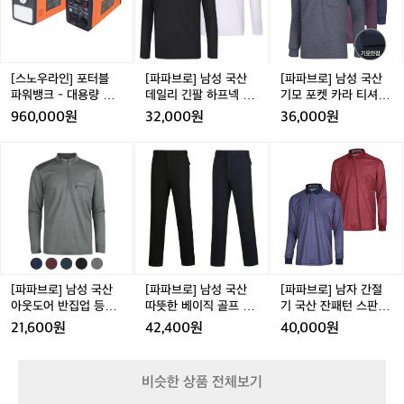
도
인]
남
남
좋
포
성
성
고
터
국
국
기
블
산
산
분
파
데
기
[스노우라인] 포터블
[파파브로] 남성 국산
[파파브로] 남성 국산
도
워
일
모
파워뱅크 - 대용량 배
데일리 긴팔 하프넥 티
기모 포켓 카라 티셔츠
좋
뱅
리
포
터리
셔츠 NE-TSA-721,2
NA-KAK-226,7,8
960,000원
32,000원
36,000원
았
크
긴
켓
네
-
팔
카
[파
[파
[파
요
대
하
라
파
파
파
ㅋ
용
프
티
브
브
브
ㅋ
량
넥
셔
로]
로]
로]
배
티
츠
남
남
남
터
셔
N
성
성
자
리
츠
A
국
국
간
N
-
산
산
절
E
K
아
따
기
[파파브로] 남성 국산
[파파브로] 남성 국산
[파파브로] 남자 간절
-
A
웃
뜻
국
아웃도어 반집업 등산
따뜻한 베이직 골프 바
기 국산 잔패턴 스판 카
T
K
도
한
산
티셔츠 IU-MOA-WD4
지 AR-PTKG-57,58
라티 IU-KAA-80,81
21,600원
42,400원
40,000원
S
-
어
베
잔
01
A
2
반
이
패
-
2
집
직
턴
비슷한 상품 전체보기
7
6,
업
골
스
2
7,