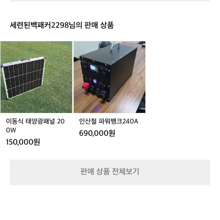
등
프
판
1,
8
산
바
카
2
티
지
라
세련된백패커2298님의 판매 상품
셔
A
티
츠
R
I
이
인
I
-
U
동
산
U
P
-
식
철
-
T
K
태
파
M
K
A
양
워
O
G
A
광
뱅
A
-
-
패
크
-
5
8
널
2
W
7,
0,
2
4
이동식 태양광패널 20
인산철 파워뱅크240A
D
5
8
0
0
0W
4
8
1
690,000원
0
A
0
150,000원
W
1
판매 상품 전체보기