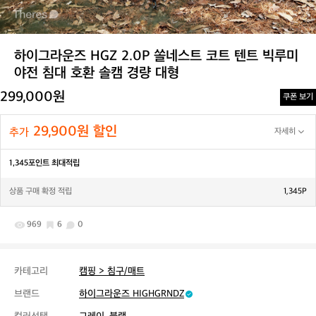
하이그라운즈 HGZ 2.0P 쏠네스트 코트 텐트 빅루미
야전 침대 호환 솔캠 경량 대형
299,000원
쿠폰 보기
29,900원 할인
추가
자세히
1,345포인트 최대적립
상품 구매 확정 적립
1,345P
969
6
0
카테고리
캠핑 > 침구/매트
브랜드
하이그라운즈 HIGHGRNDZ