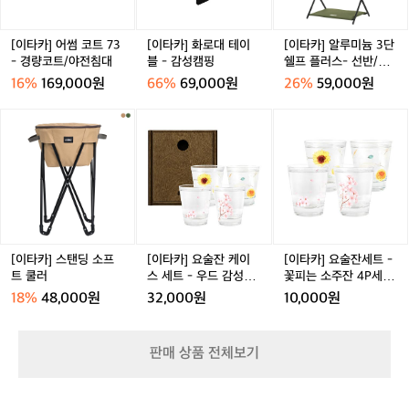
트
트
트
테
늄
텐
7
이
3
트
3
블
단
[이타카] 어썸 코트 73
[이타카] 화로대 테이
[이타카] 알루미늄 3단
-
-
쉘
- 경량코트/야전침대
블 - 감성캠핑
쉘프 플러스- 선반/행
경
감
프
어
16%
169,000원
66%
69,000원
26%
59,000원
량
성
플
코
캠
러
[이
[이
[이
트/
핑
스-
타
타
타
야
선
카]
카]
카]
전
반/
스
요
요
침
행
탠
술
술
대
어
딩
잔
잔
소
케
세
프
이
트
트
스
-
[이타카] 스탠딩 소프
[이타카] 요술잔 케이
[이타카] 요술잔세트 -
쿨
세
꽃
트 쿨러
스 세트 - 우드 감성캠
꽃피는 소주잔 4P세트
러
트
피
핑 소주잔세트
색변하는 술잔
18%
48,000원
32,000원
10,000원
-
는
우
소
드
주
판매 상품 전체보기
감
잔
성
4
캠
P