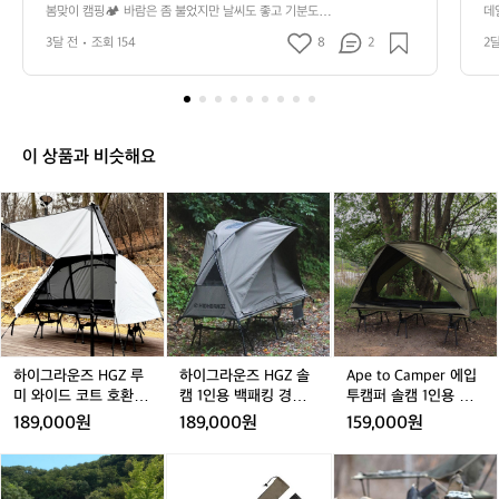
캠
만
봄맞이 캠핑🏕️ 바람은 좀 불었지만 날씨도 좋고 기분도 좋
데
핑
았네요ㅋㅋ
단
3달 전
조회 154
8
2
2
🏕️
요 
바
람
은
좀
불
이 상품과 비슷해요
었
지
하
하
A
만
이
이
p
날
그
그
e
씨
라
라
t
도
운
운
o
좋
즈
즈
C
고
H
H
a
기
G
G
m
분
Z
Z
p
하이그라운즈 HGZ 루
하이그라운즈 HGZ 솔
Ape to Camper 에입
도
루
솔
e
미 와이드 코트 호환 1.
캠 1인용 백패킹 경량
투캠퍼 솔캠 1인용 백
좋
미
캠
r
5P 솔캠 경량 대형 야
쉘터 동계 면 TC 와이
패킹 경량 쉘터 와이드
189,000원
189,000원
159,000원
았
와
1
에
전 침대 텐트
드 야전 침대 릿지 코트
야전 침대 허그 코트 텐
네
텐트
트
이
인
입
하
하
하
하
요
드
용
투
이
이
이
이
ㅋ