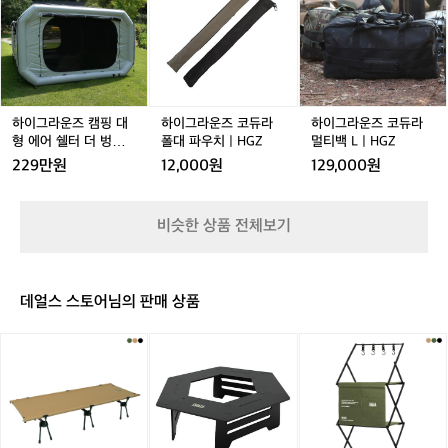
코
백
캠
그
그
그
그
ㅋ
트
패
퍼
라
라
라
라
호
킹
솔
운
운
운
운
환
경
캠
즈
즈
즈
즈
1.
량
1
캠
코
코
코
5
쉘
인
핑
듀
듀
듀
P
터
용
대
라
라
라
하이그라운즈 캠핑 대
하이그라운즈 코듀라
하이그라운즈 코듀라
솔
동
백
형
폴
폴
멀
형 에어 쉘터 더 벙커
폴대 파우치 | HGZ
멀티백 L | HGZ
캠
계
패
에
대
대
티
텐트 그레이 3.0
229만원
12,000원
129,000원
경
면
킹
어
파
파
백
량
T
경
쉘
우
우
L
대
C
량
터
치
치
|
비슷한 상품 전체보기
형
와
쉘
더
|
|
H
|
야
이
터
벙
H
H
G
전
드
와
커
G
G
Z
침
야
이
텐
Z
Z
데얼스 스토어님의 판매 상품
대
전
드
트
텐
침
야
그
트
대
전
[이
[이
[이
레
릿
침
타
타
타
이
지
대
카]
카]
카]
3.
코
허
어
화
알
0
트
그
썸
로
루
텐
코
코
대
미