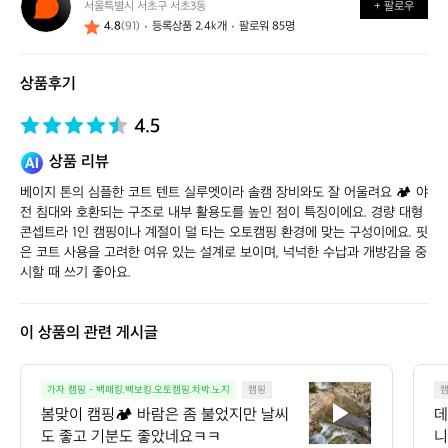
서울특별시 서초구 서초3동
+ 팔로우
얼
4.8
(91)
등록상품 2.4k개
팔로워 85명
스
스
토
상품후기
어
4.5
상품 리뷰
베이지 톤의 심플한 코트 텐트 실루엣이라 솔캠 장비와도 잘 어울려요 🏕️ 야
전 침대와 호환되는 구조로 내부 활용도를 높인 점이 특징이에요. 경량 대형 
콘셉트라 1인 캠핑이나 계절이 덜 타는 오토캠핑 환경에 맞는 구성이에요. 핏
은 코트 사용을 고려한 여유 있는 설계로 보이며, 넉넉한 수납과 개방감을 중
시할 때 쓰기 좋아요.
이 상품의 관련 게시글
봄
가자 캠핑 - 백패킹.백보킹.오토캠핑.차박.노지
캠핑
맞
봄맞이 캠핑🏕️ 바람은 좀 불었지만 날씨
데
이
도 좋고 기분도 좋았네요ㅋㅋ
니