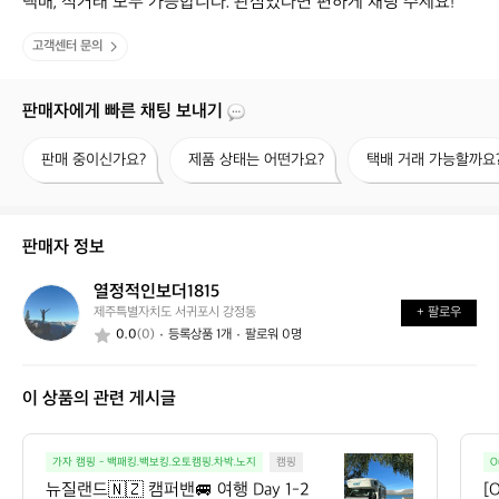
택배, 직거래 모두 가능합니다. 관심있다면 편하게 채팅 주세요!
고객센터 문의
판매자에게 빠른 채팅 보내기
판
제
택
판매 중이신가요?
제품 상태는 어떤가요?
택배 거래 가능할까요
매
품
배
중
상
거
이
태
래
신
는
가
판매자 정보
가
어
능
요?
떤
할
열정적인보더1815
열
가
까
제주특별자치도 서귀포시 강정동
+ 팔로우
정
요?
요?
0.0
(0)
등록상품 1개
팔로워 0명
적
인
보
이 상품의 관련 게시글
더
1
8
뉴
1
가자 캠핑 - 백패킹.백보킹.오토캠핑.차박.노지
캠핑
O
질
5
뉴질랜드🇳🇿 캠퍼밴🚐 여행 Day 1-2 
[