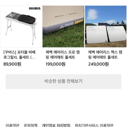
에
에
매
에
매
캠
습니다. 여행 계획하시는 분들은 국제면허증 필수라는 점
매
이를 가져갔는데, 바람·비 모두 잘 막아줘
에
드
 꼭 기억하세요.  마우이 캠핑카의 기본 구성은 다음과 같
을
어
어
트
어
트
핑
서 아주 유용하게 사용중입니다ㅎㅎ 
 
[꾸
제
제
제
→
습니다. 	•	식탁 공간이 침대로 변
 
매
매
풀
매
풀
에
버
백
백
백
 ⸻  🚐 Day 2 — 캠핑카 업그레이드
의
치
환되는 메인 베드 	•	뒤
번
트
트
세
트
세
어
스]
에
에
에
쪽 트윈/더블 베드 공간 	•	싱
'
치
 & 첫 운전 도전  둘째 날 아침, 본격적인
t
풀
풀
트
풀
트
매
크대·가스레인지·오븐이 있는 작은 주방 	•	
 
포
어
어
어
(크
 캠핑카 여행의 시작을 알리는 픽업을 하
프
세
세
세
트
샤워 + 화장실 일체형 공간 	•	위·
 
터
리
리
리
라
러 갔습니다. 원래 4인승 차량이었는데 운 
보
아래로 여유로운 수납 	•	기
 
트
트
트
풀
블
스
스
스
이
본 식기류·조리도구·전기 시스템 제공 	•	
 
세
좋게 6인승 캠핑카로 업그레이드를 받아
트
바
프
프
맥
스
이불·담요·수건까지 풀세팅  정말 ‘움직이는 집’이라는 말
 
트
 여유로운 공간 속에서 여행을 시작하게
 
베
로
로
스
이 딱 맞았습니다.  캠핑카 픽업을 마친 후, 근처 로컬 식당
 
트
에서 클램차우더와 닭고기 요리로 점심을 즐겼습니다. 뉴
제
큐
캠
캠
캠
 되었어요. 확실히 넓은 캠핑카는 이동 자
웃
[꾸버스] 포터블 바베
제백 에어리스 프로 캠
제백 에어리스 맥스 캠
처
질랜드가 초록 홍합이 유명하다 보니 클램차우더는 앞으로
세
그
핑
핑
핑
큐그릴XL 풀세트 (불판
핑 에어매트 풀세트
핑 에어매트 풀세트
체가 ‘여행의 일부’가 되는 느낌이라 즐거
치)
대
의 여정에서도 자주 언급되는 메뉴가 됩니다ㅎㅎ  ⸻ 
행
릴
에
에
에
포함)
2
움이 훨씬 컸습니다.  하지만.. 대형 캠핑카 
부
89,900원
199,000원
249,000원
 🛒 장보기 & 데카포 호수에서 맞이한 첫 캠핑 저녁  캠핑
 
X
어
어
어
주
카 여행의 최고 설렘 포인트 중 하나 바로 장보기! 뉴질랜
지
운전은 처음이라 시동 걸기 전부터 살짝
들
L
매
매
매
드의 코스트코 느낌인 Pack’n Save(팩앤세이브) 에 들러
간
 
 긴장된 건 사실입니다. 게다가 뉴질랜드
속
풀
트
트
트
 고기·채소·과일 등 필요한 식재료를 넉넉히 담았습니다.
 
의
비슷한 상품 전체보기
는 한국과 반대인 오른쪽 운전석, 그리고
계
 상품 종류가 다양해서 구경하는 재미만으로도 시간이 훌
입
세
풀
풀
풀
신
쩍 지나가더라고요.  그리고 뉴질랜드에서 빠질 수 없는 필
니
 좌측통행이라 초반에는 방향 감각을 잡는 
k
트
세
세
세
혼
수 코스, 한인식료품점에도 들렀습니다. 캠핑 중간중간 김
합
(불
트
트
트
데 시간이 좀 필요했습니다. 여행 계획하
매
여
치, 순두부찌개 재료, 라면 등 매운맛 수혈은 필수. 미리 챙
로
판
행
겨두니 마음까지 안정되는 기분이었습니다.  장보기를 마
롭
시는 분들은 국제면허증 필수라는 점 꼭
고
포
친 뒤에는 데카포 호수 Holiday Park Lakeview 로 이동
속
을
 기억하세요.  마우이 캠핑카의 기본 구성
품
했습니다. 체크인을 마치고 자리를 잡은 뒤 양고기를 구워
가
함)
위
은 다음과 같습니다. 	•	
제
 첫 캠핑 저녁을 즐겼습니다. 캠핑카 문을 열기만 해도 바
 
해
로 펼쳐지는 데카포 호수의 에메랄드빛 레이크뷰는 말로
 
식탁 공간이 침대로 변환되는 메인 베드 	
시
드
 표현하기가 어려울 정도로 아름다웠습니다.  밤이 찾아오
 
이용약관
운영정책
개인정보 처리방침
위치기반서비스 이용약관
•	뒤쪽 트윈/더블 베드 공
히