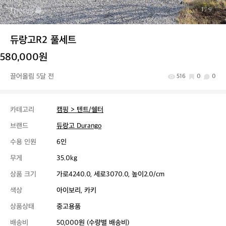
1
/ 9
듀랑고R2 풀세트
580,000원
끌어올림 5달 전
516
0
0
카테고리
캠핑 > 텐트/쉘터
브랜드
듀랑고 Durango
수용 인원
6인
무게
35.0kg
상품 크기
가로4240.0, 세로3070.0, 높이2.0/cm
색상
아이보리, 카키
상품상태
중고용품
배송비
50,000원 (수량별 배송비)