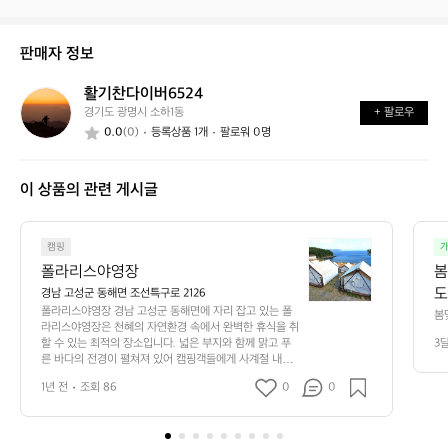
중
상
거
이
태
래
신
는
가
판매자 정보
가
어
능
요?
떤
할
활기찬다이버6524
활
가
까
경기도 광명시 소하1동
+ 팔로우
기
요?
요?
0.0
(0)
등록상품 1개
팔로워 0명
찬
다
이
이 상품의 관련 게시글
버
6
5
폴
2
캠핑
가
라
4
폴라리스야영장
봄
리
도
경남 고성군 동해면 조선특구로 2126
스
폴라리스야영장 경남 고성군 동해면에 자리 잡고 있는 폴
봄
야
라리스야영장은 천혜의 자연환경 속에서 완벽한 휴식을 취
았
영
할 수 있는 최적의 장소입니다. 넓은 부지와 함께 맑고 푸
3
른 바다의 전경이 펼쳐져 있어 캠핑객들에게 사계절 내내
장
 아름다운 캠핑 경험을 제공합니다. 이곳의 독특한 매력 중 
경
1년 전
조회 86
0
0
하나는 바다와 가까운 위치로, 해변에서 즐기는 수영과 바
남
닷속 낚시, 저녁 노을을 바라보며 즐기는 바비큐 파티는 캠
고
핑의 즐거움을 배가시킵니다.  시설 또한 잘 갖추어져 있어 
성
가족 단위 캠핑 손님들까지 모두 만족할 수 있습니다. 전기