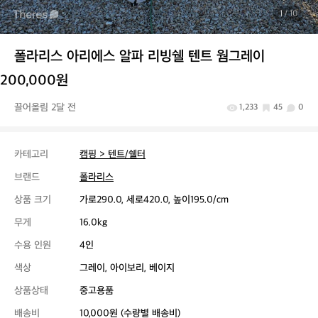
1
/ 10
폴라리스 아리에스 알파 리빙쉘 텐트 웜그레이
200,000원
끌어올림 2달 전
1,233
45
0
카테고리
캠핑 > 텐트/쉘터
브랜드
폴라리스
상품 크기
가로290.0, 세로420.0, 높이195.0/cm
무게
16.0kg
수용 인원
4인
색상
그레이, 아이보리, 베이지
상품상태
중고용품
배송비
10,000원 (수량별 배송비)