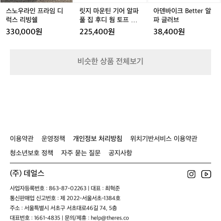
임
임
알
임
t
빙
환
디
디
파
디
t
스노우라인 프라임 디
릿지 마운틴 기어 알파
아덴바이크 Better 알
쉘
경
럭
럭
풀
럭
e
럭스 리빙쉘
풀 집 후디 웜 토프 남
파 글러브
쉘
속
스
스
집
스
r
성
330,000원
225,400원
38,400원
터
에
리
리
후
리
알
동
서
빙
빙
디
빙
파
계
완
쉘
쉘
웜
쉘
글
비슷한 상품 전체보기
텐
벽
토
러
트
한
프
브
휴
남
식
성
을
취
할
수
이용약관
운영정책
개인정보 처리방침
위치기반서비스 이용약관
있
는
청소년보호 정책
자주 묻는 질문
공지사항
최
적
(주) 데얼스
의
장
사업자등록번호 : 863-87-02263 | 대표 : 최혁준
소
통신판매업 신고번호 : 제 2022-서울서초-1384호
입
주소 : 서울특별시 서초구 서초대로46길 74, 5층
니
대표번호 : 1661-4835 | 문의/제휴 : help@theres.co