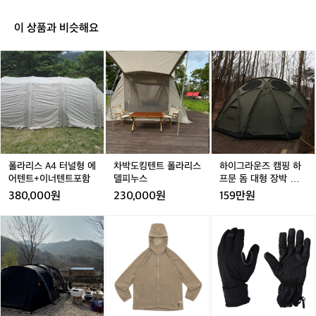
와 화수, 샤워 시설이 마련되어 있어 더욱 편리하게 캠핑을 
군
즐길 수 있습니다. 더불어, 인근에는 다양한 액티비티와 관
동
이 상품과 비슷해요
광 명소가 있어 캠핑 외에도 다채로운 즐길거리를 경험할
해
 수 있습니다. 예를 들어, 근처의 고성 외성은 역사적 의미
면
와 함께 멋진 경치를 제공하며, 탐방로를 따라 걸으며 힐링
폴
폴
차
차
하
에
할 수 있습니다.  폴라리스야영장은 마음 편히 캠핑하며 여
라
라
박
박
이
자
유로운 시간을 보내고 싶은 이들에게 추천하는 매력적인
리
리
도
도
그
 장소로, 인기가 나날이 높아지고 있습니다. 주말에는 미리 
리
예약을 진행하는 것이 좋습니다. 자연과 함께하는 진정한
스
스
킹
킹
라
잡
 휴식을 원한다면 폴라리스야영장에서 특별한 추억을 만들
A
A
텐
텐
운
고
어 보세요.  인기 정도: ★★★★★
4
4
트
트
즈
있
터
터
폴
폴
캠
는
널
널
라
라
핑
폴
형
형
리
리
하
폴라리스 A4 터널형 에
차박도킹텐트 폴라리스
하이그라운즈 캠핑 하
라
에
에
스
스
프
어텐트+이너텐트포함
델피누스
프문 돔 대형 장박 그늘
리
어
어
델
델
문
막 리빙쉘 쉘터 동계 텐
스
380,000원
230,000원
159만원
텐
텐
피
피
돔
트
야
트
트
누
누
대
영
스
스
릿
스
아
+이
+이
스
스
형
장
노
노
지
노
덴
너
너
장
은
우
우
마
우
바
텐
텐
박
천
라
라
운
라
이
트
트
그
혜
인
인
틴
인
크
포
포
늘
의
프
프
기
프
B
함
함
막
자
라
라
어
라
e
리
연