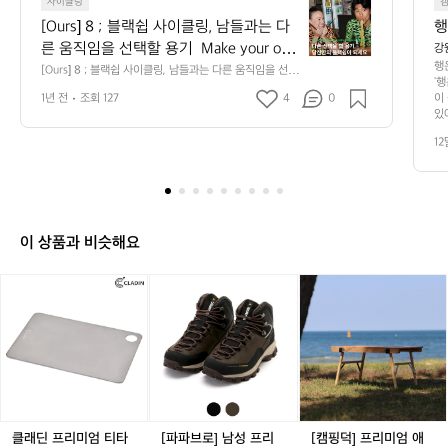
[O
사이클링
u
[Ours] 8 ; 블랙쉽 사이클링, 남들과는 다
행
r
른 움직임을 선택할 용기  Make your ow
강
s]
행
n style with BLACKSHEEP PB(Personal
[Ours] 8 ; 블랙쉽 사이클링, 남들과는 다른 움직임을 선택
8
'
할 용기  Make your own style with BLACKSHEEP PB
 Best)를 향한 최적의 사이클링 웨어, 블랙
;
1년 전
조회 127
4
0
이
(Personal Best)를 향한 최적의 사이클링 웨어, 블랙쉽이
쉽이 당신을 기다리고 있습니다. ​ 블랙쉽
있
블
 당신을 기다리고 있습니다. ​ 블랙쉽은 2014년 호주에서
운
 탄생한 프리미엄 사이클링 의류 브랜드입니다.  차별화된
랙
은 2014년 호주에서 탄생한 프리미엄 사
12
 
 움직임을 응원하고 선택하며 사이클링 문화를 선도하고
쉽
이클링 의류 브랜드입니다.  차별화된 움
과
 있습니다. - Chapter 1. Black Sheep(블랙쉽)’s Philosop
사
 
직임을 응원하고 선택하며 사이클링 문화
hy  다양함을 껴안다  블랙쉽은 개개인의 열정을 응원합니
이
 
다. 크릿 레이스에서 뒤처지지 않으려 안간힘을 쓰는 순간
를 선도하고 있습니다. - Chapter 1. Black
클
다
도, 마라톤 코스를 달리는 일상도, 요가 매트 위의 다운워
 Sheep(블랙쉽)’s Philosophy  다양함을
을
링,
드 독 자세도, 혹은 무게를 들어 올리는 짜릿한 순간까지. 
이 상품과 비슷해요
특
 껴안다  블랙쉽은 개개인의 열정을 응원
 모두가 각자의 방식으로 보여주는 자기만의 움직임과 열
남
시
정을 사랑합니다.  스토리를 디자인하다  블랙쉽은 늘 한계
합니다. 크릿 레이스에서 뒤처지지 않으려 
들
도
를 넘는 디자인을 고민합니다. 혁신적인 디자인과 고성능
클
클
[파
클
[캠
과
안간힘을 쓰는 순간도, 마라톤 코스를 달
적
 원단을 활용한 제품을 제작합니다.  하지만 동시에, 매일
래
래
파
래
핑
는
간
 입고 싶은 옷도 놓치지 않습니다. 핏은 날렵한 선수에게
리는 일상도, 요가 매트 위의 다운워드 독
딘
딘
브
딘
덕]
양
다
도, 단단한 체형에도 잘 맞도록 설계했고, 운동에 진심인
 자세도, 혹은 무게를 들어 올리는 짜릿한
 
프
프
로]
프
프
 프로는 물론, 그저 몸을 움직이는 게 좋은 사람들까지 모
른
복
 순간까지.  모두가 각자의 방식으로 보여
리
두를 위한 옷을 만듭니다.  개성에 날개를 달다  블랙쉽은
리
남
리
리
움
는
 단 하나뿐인 '나'를 응원합니다. 당신이 자신의 이야기를
미
주는 자기만의 움직임과 열정을 사랑합니
미
성
미
미
직
행
 입기를, 그리고 자신만의 블랙쉽이 되기를 바랍니다.  그
엄
엄
프
엄
엄
다.  스토리를 디자인하다  블랙쉽은 늘 한
임
들은 그 다양함을 껴안고, 당신도 당신만의 열정을 믿기를
티
티
리
티
애
을
계를 넘는 디자인을 고민합니다. 혁신적인 
 바랍니다. - Chapter 2. 블랙쉽의 행보, 그들의 정체성을
타
타
미
타
쉬
클래딘 프리미엄 티타
[파파브로] 남성 프리
[캠핑덕] 프리미엄 애
 보여주다  블랙쉽은 스스로를 ‘의미 있는 다름(Purposeful
선
디자인과 고성능 원단을 활용한 제품을 제