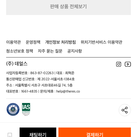
지구 곳곳에서 달리고, 뛰고, 유연하게 움
t)
판매 상품 전체보기
직이며 각자의 방식으로 이 철학을 살아냅
를
향
니다.  이제, 당신도 당신만의 BLACK SHE
한
EP이 되어보세요.  키네틱웍스는 블랙쉽
최
(BLACK SHEEP)의 공식 수입사입니다.
적
 이들이 만드는 제품은 단순한 ‘의류’를 넘
의
어, 더 나은 삶의 방식과 연결되어 있기에
이용약관
운영정책
개인정보 처리방침
위치기반서비스 이용약관
사
 이 브랜드는 고객과 함께 달리고 있습니
이
청소년보호 정책
자주 묻는 질문
공지사항
다.
클
링
(주) 데얼스
웨
어,
사업자등록번호 : 863-87-02263 | 대표 : 최혁준
블
통신판매업 신고번호 : 제 2022-서울서초-1384호
랙
주소 : 서울특별시 서초구 서초대로46길 74, 5층
쉽
대표번호 : 1661-4835 | 문의/제휴 : help@theres.co
이
당
신
을
기
다
리
채팅하기
결제하기
고