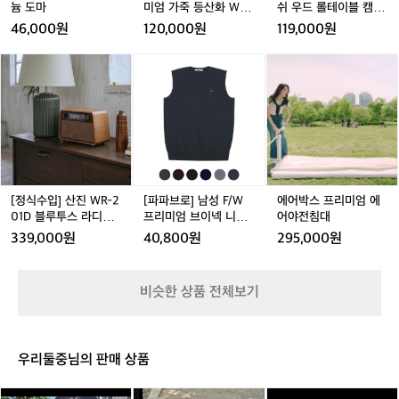
늄
늄
엄
늄
우
ly Different)’이라 정의합니다. 그들은 매년 연 매출의 1%
늄 도마
미엄 가죽 등산화 WW
쉬 우드 롤테이블 캠핑
택
작합니다.  하지만 동시에, 매일 입고 싶은
를 기부할 뿐 아니라 정체성을 담은 사회적 활동을 전개하
도
도
가
도
드
-SE-LEISURE
테이블 대형
할
46,000원
120,000원
119,000원
고 있습니다.  멘탈 헬스 프로젝트  ‘멘탈 헬스 프로젝트’는
 옷도 놓치지 않습니다. 핏은 날렵한 선수
마
마
죽
마
롤
용
 2016년 정신 건강에 대한 인식 제고와 실질적인 지원을
에게도, 단단한 체형에도 잘 맞도록 설계
등
테
기
[정
[정
[파
[정
에
 위해 시작되었습니다. 정신 건강을 둘러싼 침묵과 낙인을
산
이
했고, 운동에 진심인 프로는 물론, 그저 몸
M
 깨고, 개인들이 자신의 정신 건강 여정을 온전히 받아들일 
식
식
파
식
어
화
블
수 있는 공간을 만들고자 했습니다. 현재까지 와서는, 우리
a
을 움직이는 게 좋은 사람들까지 모두를
수
수
브
수
박
는 삶의 스트레스와 압박에 대처할 수 있는 실질적인 도구
W
캠
k
입]
입]
로]
입]
스
입
 위한 옷을 만듭니다.  개성에 날개를 달다  
와 지원을 제공하는 데 초점을 맞추고 있습니다.  여성 사
W
핑
e
산
산
남
산
프
블랙쉽은 단 하나뿐인 '나'를 응원합니다.
이클리스트 & 러너 지원 캠페인  여성 사이클리스트와 러
-
테
y
진
진
성
진
리
너들이 프로 커리어라는 목표를 실현할 수 있도록 지원합
 당신이 자신의 이야기를 입기를, 그리고
S
이
o
니다. 앰배서더가 주도하는 이벤트를 통해 여성의 참여를
W
W
F/
W
미
 자신만의 블랙쉽이 되기를 바랍니다.  그
E
블
 확대하고, 여성에 의한, 여성을 위한 전용 컬렉션과 콘텐
u
R
R
W
R
엄
R
츠를 기획·제작합니다.  Future Project  ‘Future Projec
-
대
들은 그 다양함을 껴안고, 당신도 당신만
r
-
-
프
-
에
-
[정식수입] 산진 WR-2
[파파브로] 남성 F/W
에어박스 프리미엄 에
t’는 다음 세대를 위한 헌신입니다. 남녀의 평등을 강조하
L
형
의 열정을 믿기를 바랍니다. - Chapter 2.
o
2
2
리
2
어
2
01D 블루투스 라디오
프리미엄 브이넥 니트
어야전침대
고, U23 엘리트 사이클링에 집중하며, 전 세계적인 레이스 
E
w
0
0
미
0
야
 블랙쉽의 행보, 그들의 정체성을 보여주
프리미엄 스피커 감성
조끼 DO-VEW-VNEC
기회를 가능하게 하기 위한 재정 지원을 포함합니다.  블랙
339,000원
40,800원
295,000원
I
n
1
1
엄
1
전
1
캠핑
K
쉽이 된다는 것, 그 울림은 국경을 넘습니다. 남들과는 다
다  블랙쉽은 스스로를 ‘의미 있는 다름(Pu
S
른 움직임을 선택할 용기, 그것이 곧 블랙쉽의 스타일이자
s
D
D
브
D
침
rposefully Different)’이라 정의합니다. 그
U
 철학입니다. 지구 곳곳에서 달리고, 뛰고, 유연하게 움직
t
블
블
이
블
대
들은 매년 연 매출의 1%를 기부할 뿐 아니
비슷한 상품 전체보기
이며 각자의 방식으로 이 철학을 살아냅니다.  이제, 당신
R
y
루
루
넥
루
도 당신만의 BLACK SHEEP이 되어보세요.  키네틱웍스는 
라 정체성을 담은 사회적 활동을 전개하고 
E
l
투
투
니
투
블랙쉽(BLACK SHEEP)의 공식 수입사입니다. 이들이 만
있습니다.  멘탈 헬스 프로젝트  ‘멘탈 헬스 
e
스
스
트
스
드는 제품은 단순한 ‘의류’를 넘어, 더 나은 삶의 방식과 연
w
결되어 있기에 이 브랜드는 고객과 함께 달리고 있습니다.
프로젝트’는 2016년 정신 건강에 대한 인
라
라
조
라
우리둘중님의 판매 상품
i
디
디
끼
디
식 제고와 실질적인 지원을 위해 시작되었
t
오
오
D
오
습니다. 정신 건강을 둘러싼 침묵과 낙인
캠
휴
콜