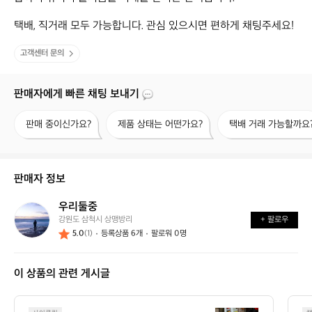
택배, 직거래 모두 가능합니다. 관심 있으시면 편하게 채팅주세요!
고객센터 문의
판매자에게 빠른 채팅 보내기
판
제
택
판매 중이신가요?
제품 상태는 어떤가요?
택배 거래 가능할까요
매
품
배
중
상
거
이
태
래
신
는
가
판매자 정보
가
어
능
요?
떤
할
우리둘중
우
가
까
강원도 삼척시 상맹방리
+ 팔로우
리
요?
요?
5.0
(1)
등록상품 6개
팔로워 0명
둘
중
이 상품의 관련 게시글