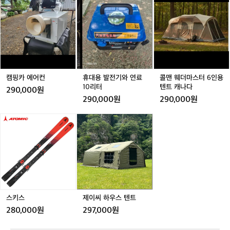
h
프
프
O
프
을 깨고, 개인들이 자신의 정신 건강 여정
핑
대
맨
B
리
리
-
리
을 온전히 받아들일 수 있는 공간을 만들
카
용
웨
L
미
미
V
미
에
발
더
고자 했습니다. 현재까지 와서는, 우리는
A
엄
엄
E
엄
거래 완료
거래 완료
거래 완료
어
전
마
C
 삶의 스트레스와 압박에 대처할 수 있는
스
스
W
스
컨
기
스
K
피
피
-
피
 실질적인 도구와 지원을 제공하는 데 초
와
터
S
커
커
V
커
점을 맞추고 있습니다.  여성 사이클리스
연
6
H
감
감
N
감
트 & 러너 지원 캠페인  여성 사이클리스
료
인
캠핑카 에어컨
휴대용 발전기와 연료
콜맨 웨더마스터 6인용
E
성
성
E
성
트와 러너들이 프로 커리어라는 목표를 실
1
용
10리터
텐트 캐나다
E
캠
캠
C
캠
290,000원
0
텐
현할 수 있도록 지원합니다. 앰배서더가
P
핑
핑
K
핑
290,000원
290,000원
리
트
 주도하는 이벤트를 통해 여성의 참여를
P
터
캐
B
스
제
 확대하고, 여성에 의한, 여성을 위한 전용
나
(P
키
이
 컬렉션과 콘텐츠를 기획·제작합니다.  Fut
다
e
스
씨
ure Project  ‘Future Project’는 다음 세대
r
하
거래 완료
를 위한 헌신입니다. 남녀의 평등을 강조
s
우
하고, U23 엘리트 사이클링에 집중하며,
o
스
 전 세계적인 레이스 기회를 가능하게 하
n
텐
a
기 위한 재정 지원을 포함합니다.  블랙쉽
트
l
이 된다는 것, 그 울림은 국경을 넘습니다.
스키스
제이씨 하우스 텐트
B
 남들과는 다른 움직임을 선택할 용기, 그
280,000원
297,000원
e
것이 곧 블랙쉽의 스타일이자 철학입니다. 
s