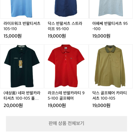
크
셔
팔
유
반
츠
티
지
팔
스
셔
하
티
트
츠
기
셔
라
9
라이프워크 반팔티셔츠
닥스 반팔셔츠 스트라
아페쎄 반팔티셔츠 95
위
츠
이
5
105-110
이프 95-100
-100
한
1
프
-
15,000원
19,000원
19,000원
고
0
9
1
집
5
5
0
(새
라
닥
과
-
-
0
상
코
스
장
1
1
품)
스
골
인
1
0
네
테
프
정
0
0
파
반
웨
신
반
팔
어
을
팔
카
카
엿
카
라
라
볼
라
티
티
수
(새상품) 네파 반팔카라
라코스테 반팔카라티 9
닥스 골프웨어 카라티
티
9
셔
티셔츠 100-105 폴로
5-100 골프웨어
셔츠 100-105
있
셔
5
츠
티 아웃도어
습
20,000원
19,000원
19,000원
츠
-
1
니
1
1
0
다.
0
0
0
이
판매 상품 전체보기
0
0
-
와
-
골
1
같