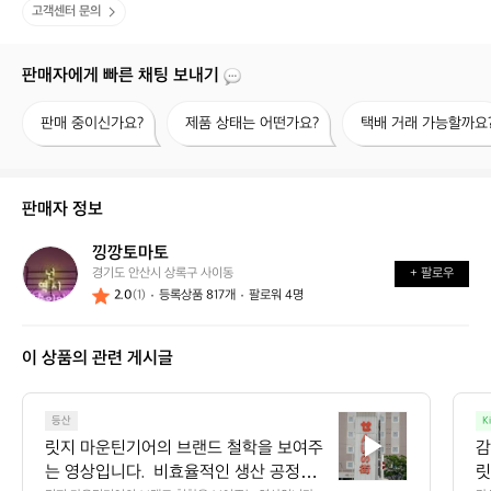
고객센터 문의
판매자에게 빠른 채팅 보내기
판
제
택
판매 중이신가요?
제품 상태는 어떤가요?
택배 거래 가능할까요
매
품
배
중
상
거
이
태
래
신
는
가
판매자 정보
가
어
능
요?
떤
할
낑깡토마토
낑
가
까
경기도 안산시 상록구 사이동
+ 팔로우
깡
요?
요?
2.0
(1)
등록상품 817개
팔로워 4명
토
마
토
이 상품의 관련 게시글
릿
등산
K
지
릿지 마운틴기어의 브랜드 철학을 보여주
감
마
는 영상입니다.  비효율적인 생산 공정을
릿
운