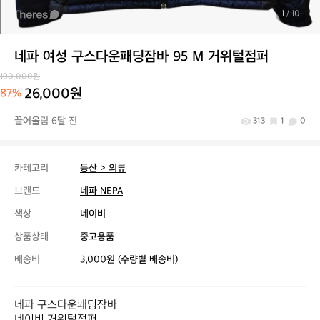
1
/ 10
네파 여성 구스다운패딩잠바 95 M 거위털점퍼
190,000원
26,000원
87%
끌어올림 6달 전
313
1
0
카테고리
등산 > 의류
브랜드
네파 NEPA
색상
네이비
상품상태
중고용품
배송비
3,000원 (수량별 배송비)
네파 구스다운패딩잠바

네이비 거위털점퍼
