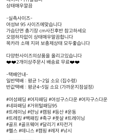
상태매우깔끔

-실측사이즈-

여성M 95 사이즈에맞습니다

가슴단면 총기장 cm사진후반 참고하세요

오염하자없이 상태매우말끔합니다

목카라 소매 지퍼 보충제상태 모두좋습니다

다양한사이즈의상품을 올리고있습니다

❤️❤️2개이상주문시 배송료 무료❤️❤️

-택배안내-

일반택배 : 평균 1~2일 소요 (집수령)

반값택배 : 평균4~5일 소요 (가까운지점설정)

#여성패딩 #여자패딩 #여성구스다운 #여자구스다운

#네파패딩 #거위털패딩95 

#트레이닝 #런닝 #캠핑 #등산 #운동

#트레킹 #백패킹 #축구 #풋살 #트레이닝

#골프 #골프웨어 #달리기 #자전거 

#헬스 #테니스 #캠핑 #레저 #낚시