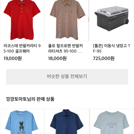
인
0
0
아
0
아
-
코
코
로
코
로
콘]
생
0
0
트
0
트
1
스
스
랄
스
랄
이
산
-
-
웍
-
웍
0
-
테
테
프
테
프
동
공
1
1
반
1
반
0
1
반
반
로
반
로
식
정
0
0
팔
0
팔
팔
팔
렌
팔
렌
냉
을
5
5
5
5
카
카
반
카
반
장
유
폴
폴
폴
라
라
팔
라
팔
고
지
로
로
로
티
티
카
티
카
T
라코스테 반팔카라티 9
폴로 랄프로렌 반팔카
[툴콘] 이동식 냉장고 T
하
티
티
티
9
9
라
9
라
F
9
5-100 골프웨어
라티셔츠 95-100 폴로
F-95
지
아
아
아
5
5
티
5
티
-
5
티
만
19,000원
18,000원
725,000원
웃
웃
웃
-
-
셔
-
셔
9
-
과
도
도
도
1
1
츠
1
츠
5
1
거
어
어
어
0
0
9
0
9
의
비슷한 상품 전체보기
0
0
5
0
5
방
골
골
-
골
-
식
프
프
1
프
1
을
웨
웨
0
웨
0
지
낑깡토마토님의 판매 상품
어
어
0
어
0
켜
폴
폴
오
라
닥
아
로
로
며
이
스
페
티
티
품
프
반
쎄
질
워
팔
반
거래 완료
을