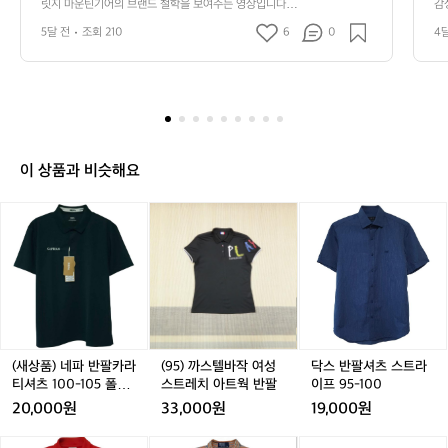
 유지하지만 과거의 방식을 지켜오며 품질
릿지 마운틴기어의 브랜드 철학을 보여주는 영상입니다. 
감
틴
 비효율적인 생산 공정을 유지하지만 과거의 방식을 지켜
어
을 유지하기 위한 고집과 장인 정신을 엿
기
5달 전
조회 210
6
0
4
오며 품질을 유지하기 위한 고집과 장인 정신을 엿볼 수 있
볼 수 있습니다.  이와 같은 공정은 독특한
어
습니다.  이와 같은 공정은 독특한 원단의 질감과 촉감을
 만들어내며 릿지 마운틴기어의 특별한 감성을 연출합니
의
 원단의 질감과 촉감을 만들어내며 릿지
다.
브
 마운틴기어의 특별한 감성을 연출합니다.
랜
드
철
학
이 상품과 비슷해요
을
보
(새
(새
(9
(새
(9
닥
여
상
상
5)
상
5)
스
주
품)
품)
까
품)
까
반
는
네
네
스
네
스
팔
영
파
파
텔
파
텔
셔
상
반
반
바
반
바
츠
입
팔
팔
작
팔
작
스
니
카
카
여
카
여
트
다.
라
라
성
라
성
라
(새상품) 네파 반팔카라
(95) 까스텔바작 여성
닥스 반팔셔츠 스트라
비
티
티
스
티
스
이
티셔츠 100-105 폴로
스트레치 아트웍 반팔
이프 95-100
효
셔
셔
트
셔
트
프
티 아웃도어
20,000원
33,000원
19,000원
율
츠
츠
레
츠
레
9
적
1
1
치
1
치
5
1
라
라
폴
라
폴
[툴