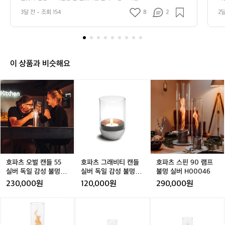
핑
았네요ㅋㅋ
단
3달 전
조회 154
8
2
2
🏕️
요 
바
람
은
좀
불
이 상품과 비슷해요
었
지
호
호
호
만
파
파
파
날
츠
츠
츠
씨
오
그
스
도
벌
래
핀
좋
캔
비
9
고
들
티
0
기
5
캔
램
분
5
들
프
호파츠 오벌 캔들 55
호파츠 그래비티 캔들
호파츠 스핀 90 램프
도
실
실
불
실버 독일 감성 불멍 램
실버 독일 감성 불멍 램
불멍 실버 H00046
좋
버
버
멍
프 H00271
프 H080102
230,000원
120,000원
290,000원
았
독
독
실
네
일
일
버
호
호
호
요
감
감
H
파
파
파
ㅋ
성
성
0
츠
츠
츠