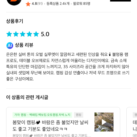
4.8
(91)
등록상품 2.4k개
팔로워 85명
스
스
토
상품후기
어
5.0
상품 리뷰
은은한 실버 톤의 오벌 실루엣이 깔끔하고 세련된 인상을 줘요 🕯️ 불멍용 램
프로도, 테이블 오브제로도 자연스럽게 어울리는 디자인이에요. 금속 소재 
특유의 단단한 마감감이 느껴지고, 35 사이즈라 공간을 크게 차지하지 않아 
실내외 셋업에 무난해 보여요. 캠핑 감성 연출이나 저녁 무드 조명으로 쓰기 
좋은 구성이에요.
이 상품의 관련 게시글
봄
가자 캠핑 - 백패킹.백보킹.오토캠핑.차박.노지
캠핑
맞
봄맞이 캠핑🏕️ 바람은 좀 불었지만 날씨
데
이
도 좋고 기분도 좋았네요ㅋㅋ
니
캠
만
봄맞이 캠핑🏕️ 바람은 좀 불었지만 날씨도 좋고 기분도 좋
데