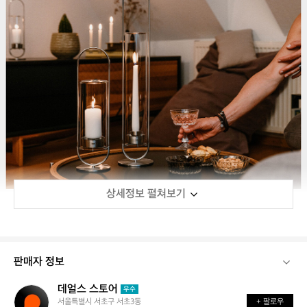
상세정보 펼쳐보기
판매자 정보
데얼스 스토어
데
우수
서울특별시 서초구 서초3동
+ 팔로우
얼