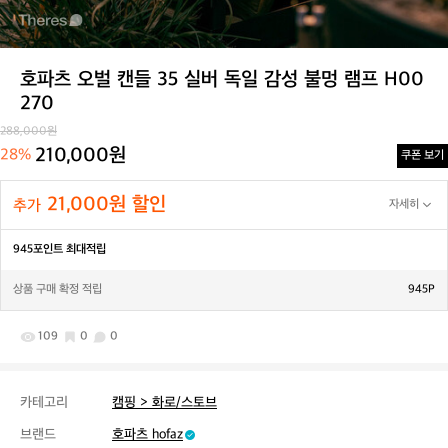
호파츠 오벌 캔들 35 실버 독일 감성 불멍 램프 H00
270
288,000원
210,000원
28%
쿠폰 보기
21,000원 할인
추가
자세히
945포인트 최대적립
상품 구매 확정 적립
945P
109
0
0
카테고리
캠핑 > 화로/스토브
브랜드
호파츠 hofaz