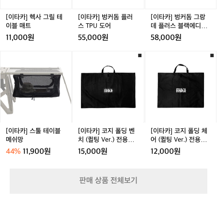
테
러
랑
이
스
데
[이타카] 헥사 그릴 테
[이타카] 벙커돔 플러
[이타카] 벙커돔 그랑
블
T
플
이블 매트
스 TPU 도어
데 플러스 블랙에디션
매
P
러
TPU 도어
11,000원
55,000원
58,000원
트
U
스
도
블
[이
[이
[이
어
랙
타
타
타
에
카]
카]
카]
디
스
코
코
션
툴
지
지
T
테
폴
폴
P
이
딩
딩
U
블
벤
체
도
메
치
어
[이타카] 스툴 테이블
[이타카] 코지 폴딩 벤
[이타카] 코지 폴딩 체
어
쉬
(퀼
(퀼
메쉬망
치 (퀼팅 Ver.) 전용가
어 (퀼팅 Ver.) 전용가
망
팅
팅
방
방
44%
11,900원
15,000원
12,000원
V
V
e
e
r.)
r.)
판매 상품 전체보기
전
전
용
용
가
가
방
방