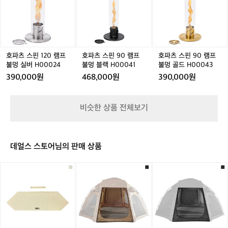
ㅋ
불
불
0
스
스
스
멍
멍
0
핀
핀
핀
램
램
4
1
9
9
프
프
6
2
0
0
H
H
0
램
램
0
0
램
프
프
호파츠 스핀 120 램프
호파츠 스핀 90 램프
호파츠 스핀 90 램프
0
8
프
불
불
불멍 실버 H00024
불멍 블랙 H00041
불멍 골드 H00043
2
0
불
멍
멍
390,000원
468,000원
390,000원
7
1
멍
블
골
1
0
실
랙
드
2
버
H
H
비슷한 상품 전체보기
H
0
0
0
0
0
0
0
0
0
4
4
데얼스 스토어님의 판매 상품
2
1
3
4
[이
[이
[이
타
타
타
카]
카]
카]
헥
벙
벙
사
커
커
그
돔
돔
릴
플
그