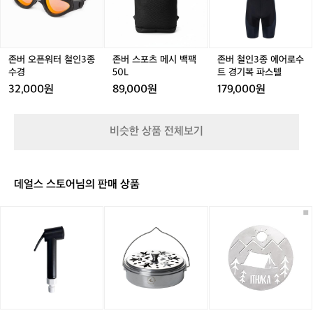
(온
시간 30분. 웬만한 다이빙 세션을 처음부터 끝까지 함께할 
워
워
츠
워
츠
3
e
스트가 데얼스에 입점한 이유이기도 합니
돌
수 있는 배터리 지속력입니다. 최대 출력 시에도 50분을
터
터
메
터
메
종
r
다.  > 숫자로 보는 아쿠아부스트 스탠다
 유지하니, 짧고 강렬한 세션에도 충분합니다.  물을 즐기
히
철
철
시
철
시
에
e
드의 실력  아쿠아부스트 스탠다드의 스펙
는 방식이 바뀐다 아쿠아부스트가 흥미로운 이유는 단순히 
트
인
인
백
인
백
어
s)
'빠른 수중 이동'이 아닙니다. 이 장비 하나로 물속 경험의
을 보면 그 자신감이 느껴집니다.  최대수
호
3
3
팩
3
팩
로
의
존버 오픈워터 철인3종
존버 스포츠 메시 백팩
존버 철인3종 에어로수
 밀도가 완전히 달라지기 때문입니다. 체력을 아낀 만큼 더 
환)
심 120m의 내압 설계: 펀다이빙부터 레크
종
종
5
종
5
수
오래 물속에 머물 수 있고, 더 넓은 범위를 탐험할 수 있습
독
수경
50L
트 경기복 파스텔
니다. 산호초와 해양 생물을 쫓아가는 것도, 수중 포토그래
레이션 다이빙, 스쿠버 다이빙까지. 취미
수
수
0
수
0
트
자
32,000원
89,000원
179,000원
피를 위해 정밀한 포지션을 잡는 것도 한층 쉬워집니다. 기
경
경
L
경
L
경
로 물을 즐기는 사람부터 본격적인 다이버
여
존에는 체력이나 기술의 한계로 포기했던 경험들이 아쿠아
기
러
까지 아우르는 수심 범위입니다. 120m라
부스트와 함께라면 현실이 됩니다.  데얼스 앱에서 아쿠아
복
분,
부스트를 확인하고, 당신의 다음 다이빙을 완전히 다른 차
는 수치는 단순한 숫자가 아니라, 어떤 물
비슷한 상품 전체보기
파
원으로 끌어올려 보세요.
안
속 환경에서도 신뢰할 수 있다는 선언입니
스
녕
다.  최대속도 11.1km/h의 추진력: 성인 수
텔
하
영 선수의 평균 속도가 약 5km/h 내외임
세
데얼스 스토어님의 판매 상품
을 감안하면, 아쿠아부스트가 만들어내는
요.
자
 11.1km/h는 그야말로 물속을 달리는 감각
[이
[이
[이
연
입니다. 좌우 방향 전환이 자유로운 핸들
타
타
타
과
 설계와 결합되어, 마치 수중 드라이브를
카]
카]
카]
도
 즐기는 듯한 경험을 선사합니다.  정속 기
아
모
아
시
웃
기
스
준 150분의 사용시간: 한 번 충전으로 2시
의
도
향
텔
간 30분. 웬만한 다이빙 세션을 처음부터
경
어
케
랜
계
 끝까지 함께할 수 있는 배터리 지속력입
오
이
턴
를