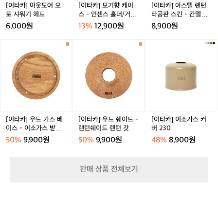
니다. 최대 출력 시에도 50분을 유지하니,
토
스
타
[이타카] 아웃도어 오
[이타카] 모기향 케이
[이타카] 아스텔 랜턴
허
 짧고 강렬한 세션에도 충분합니다.  물을
샤
-
공
토 샤워기 헤드
스 - 인센스 홀더/거치
타공판 스킨 - 칸델라/
무
 즐기는 방식이 바뀐다 아쿠아부스트가 흥
워
인
판
대
감성랜턴
6,000원
13%
12,900원
8,900원
는
기
센
스
미로운 이유는 단순히 '빠른 수중 이동'이
라
헤
스
킨
 아닙니다. 이 장비 하나로 물속 경험의 밀
[이
[이
[이
이
드
홀
-
타
타
타
도가 완전히 달라지기 때문입니다. 체력을 
프
더/
칸
카]
카]
카]
스
아낀 만큼 더 오래 물속에 머물 수 있고, 더 
거
델
우
우
이
타
넓은 범위를 탐험할 수 있습니다. 산호초
치
라/
드
드
소
일
와 해양 생물을 쫓아가는 것도, 수중 포토
대
감
가
쉐
가
을
성
그래피를 위해 정밀한 포지션을 잡는 것도 
스
이
스
제
랜
한층 쉬워집니다. 기존에는 체력이나 기술
베
드
커
안
턴
이
-
버
의 한계로 포기했던 경험들이 아쿠아부스
하
[이타카] 우드 가스 베
[이타카] 우드 쉐이드 -
[이타카] 이소가스 커
스
랜
2
는
이스 - 이소가스 받침
랜턴쉐이드 랜턴 갓
버 230
트와 함께라면 현실이 됩니다.  데얼스 앱
-
턴
3
O
대
에서 아쿠아부스트를 확인하고, 당신의 다
50%
9,900원
50%
9,900원
48%
8,900원
이
쉐
0
u
음 다이빙을 완전히 다른 차원으로 끌어올
소
이
r
려 보세요.
가
드
s
판매 상품 전체보기
스
랜
입
받
턴
니
침
갓
다.
대
오
늘