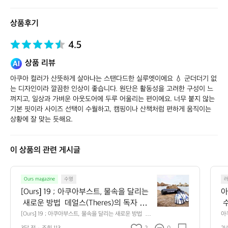
스
토
상품후기
어
4.5
상품 리뷰
아쿠아 컬러가 산뜻하게 살아나는 스탠다드한 실루엣이에요 💧 군더더기 없
는 디자인이라 깔끔한 인상이 좋습니다. 원단은 활동성을 고려한 구성이 느
껴지고, 일상과 가벼운 아웃도어에 두루 어울리는 편이에요. 너무 붙지 않는 
기본 핏이라 사이즈 선택이 수월하고, 캠핑이나 산책처럼 편하게 움직이는 
상황에 잘 맞는 듯해요.
이 상품의 관련 게시글
[O
Ours magazine
수영
u
[Ours] 19 ; 아쿠아부스트, 물속을 달리는
아
r
 새로운 방법  데얼스(Theres)의 독자 여
 
s]
러분, 안녕하세요. 자연과 도시의 경계를
함
[Ours] 19 ; 아쿠아부스트, 물속을 달리는 새로운 방법  데
아
1
얼스(Theres)의 독자 여러분, 안녕하세요. 자연과 도시의
 
 허무는 라이프스타일을 제안하는 Ours입
 