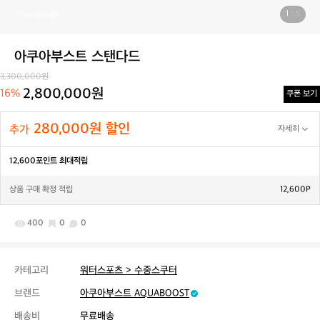
1
/ 5
아쿠아부스트 스탠다드
3,300,000원
2,800,000원
16%
쿠폰 보기
280,000원 할인
추가
자세히
12,600포인트 최대적립
상품 구매 확정 적립
12,600P
400
0
0
카테고리
워터스포츠 > 수중스쿠터
브랜드
아쿠아부스트 AQUABOOST
배송비
무료배송