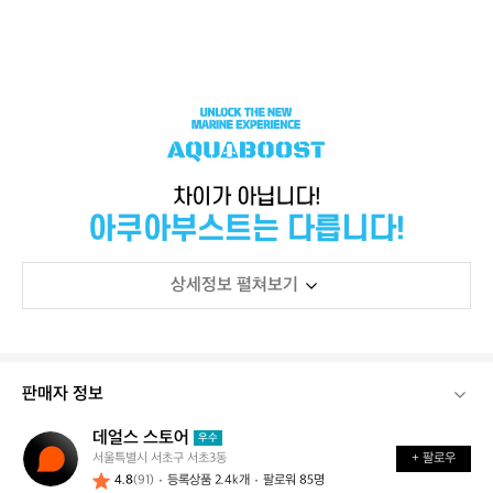
상세정보 펼쳐보기
판매자 정보
데얼스 스토어
데
우수
서울특별시 서초구 서초3동
+ 팔로우
얼
4.8
(91)
등록상품 2.4k개
팔로워 85명
스