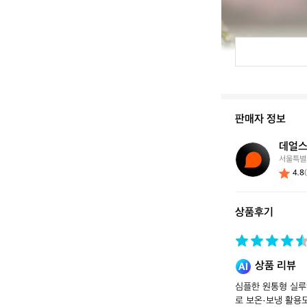
판매자 정보
데얼스
데
서울특별
얼
4.8
스
스
토
상품후기
어
상품 리뷰
심플한 원통형 실루
로 보온·보냉 활용도