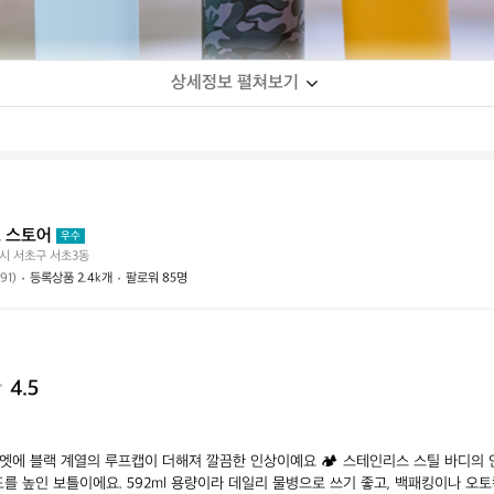
상세정보 펼쳐보기
 스토어
우수
시 서초구 서초3동
(91)
등록상품 2.4k개
팔로워 85명
4.5
엣에 블랙 계열의 루프캡이 더해져 깔끔한 인상이예요 🏕️ 스테인리스 스틸 바디의
를 높인 보틀이에요. 592ml 용량이라 데일리 물병으로 쓰기 좋고, 백패킹이나 오