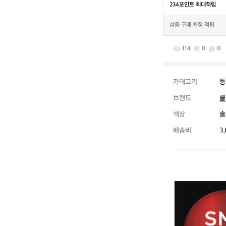
234포인트 최대적립
상품 구매 확정 적립
114
0
0
카테고리
등
브랜드
클
색상
솔
배송비
3