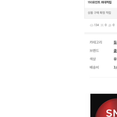
193포인트 최대적립
상품 구매 확정 적립
134
0
0
카테고리
등
브랜드
클
색상
유
배송비
3