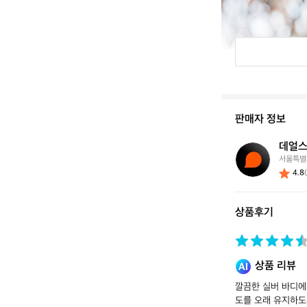
판매자 정보
데얼스
데
서울특별
얼
4.8
스
스
토
상품후기
어
상품 리뷰
깔끔한 실버 바디에 
도를 오래 유지하도