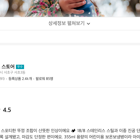
상세정보 펼쳐보기
 스토어
우수
시 서초구 서초3동
(91)
등록상품 2.4k개
팔로워 85명
4.5
스포티한 뚜껑 조합이 산뜻한 인상이에요 🏕️ 18/8 스테인리스 스틸과 이중 진공 
록 설계됐고, 마감도 단정한 편이에요. 355ml 용량의 어린이용 보온보냉병이라 아이