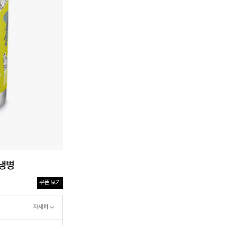
보냉병
쿠폰 보기
자세히