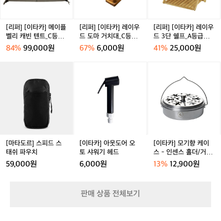
네
이
이
이
요
플
우
우
~
벨
드
드
[리퍼] [이타카] 메이플
[리퍼] [이타카] 레이우
[리퍼] [이타카] 레이우
암
리
도
3
벨리 캐빈 텐트_C등급
드 도마 거치대_C등급
드 3단 쉘프_A등급★
벽
캐
마
단
★★★
★★★
★★★★
화
84%
99,000원
67%
6,000원
41%
25,000원
빈
거
쉘
로
텐
치
프
[마
[이
[이
유
트
대
_
타
타
타
명
_
_
A
도
카]
카]
하
C
C
등
르]
아
모
지
등
등
급
스
웃
기
만
급
급
★
피
도
향
릿
★
★
★
드
어
케
지
★
★
★
스
오
이
화
★
★
★
태
토
스
특
[마타도르] 스피드 스
[이타카] 아웃도어 오
[이타카] 모기향 케이
★
쉬
샤
-
성
태쉬 파우치
토 샤워기 헤드
스 - 인센스 홀더/거치
파
워
인
상
대
59,000원
6,000원
13%
12,900원
우
기
센
단
치
헤
스
단
드
홀
한
판매 상품 전체보기
더/
바
거
닥
치
은