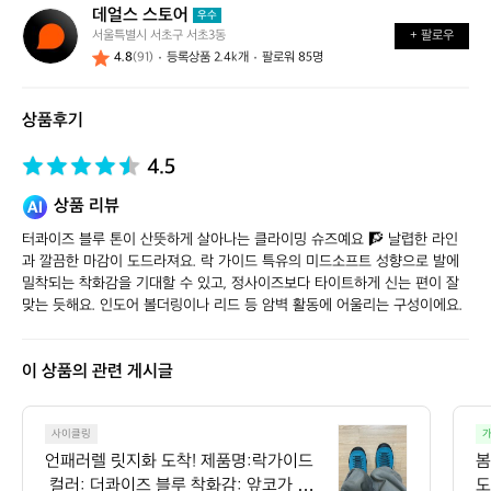
데얼스 스토어
데
우수
서울특별시 서초구 서초3동
+ 팔로우
얼
4.8
(91)
등록상품 2.4k개
팔로워 85명
스
스
토
상품후기
어
4.5
상품 리뷰
터콰이즈 블루 톤이 산뜻하게 살아나는 클라이밍 슈즈예요 🧗 날렵한 라인
과 깔끔한 마감이 도드라져요. 락 가이드 특유의 미드소프트 성향으로 발에 
밀착되는 착화감을 기대할 수 있고, 정사이즈보다 타이트하게 신는 편이 잘 
맞는 듯해요. 인도어 볼더링이나 리드 등 암벽 활동에 어울리는 구성이에요.
이 상품의 관련 게시글
언
사이클링
가
패
언패러렐 릿지화 도착! 제품명:락가이드
봄
러
 컬러: 더콰이즈 블루 착화감: 앞코가 뭉뚝
도