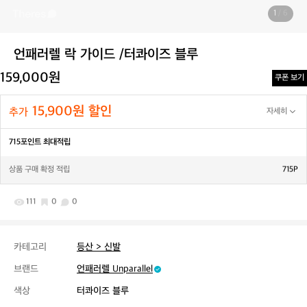
1
/ 6
언패러렐 락 가이드 /터콰이즈 블루
159,000원
쿠폰 보기
15,900원 할인
추가
자세히
715포인트 최대적립
상품 구매 확정 적립
715P
111
0
0
카테고리
등산 > 신발
브랜드
언패러렐​ Unparallel
색상
터콰이즈 블루