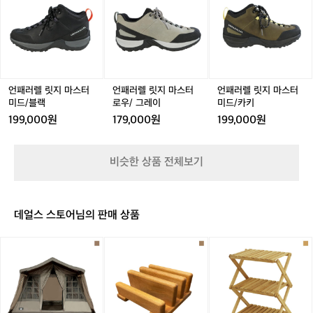
레
레
레
러
러
러
러
러
러
앞
이
이
이
렐
렐
렐
렐
렐
렐
코
릿
릿
릿
릿
릿
릿
가
지
지
지
지
지
지
뭉
마
마
마
마
마
마
뚝
스
스
스
스
스
스
허
터
터
터
터
터
터
니
언패러렐 릿지 마스터
언패러렐 릿지 마스터
언패러렐 릿지 마스터
미
미
로
미
로
미
내
미드/블랙
로우/ 그레이
미드/카키
드/
드/
우/
드/
우/
드/
부
199,000원
179,000원
199,000원
블
블
그
블
그
카
도
랙
랙
레
랙
레
키
편
이
이
안
비슷한 상품 전체보기
해
요
그
리
데얼스 스토어님의 판매 상품
고
실
[리
[리
[리
물
퍼]
퍼]
퍼]
이
[이
[이
[이
훨
타
타
타
신
카]
카]
카]
낫
메
레
레