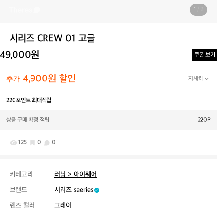
1
/ 2
시리즈 CREW 01 고글
49,000원
쿠폰 보기
4,900원 할인
추가
자세히
220포인트 최대적립
상품 구매 확정 적립
220P
125
0
0
카테고리
러닝 > 아이웨어
브랜드
시리즈 seeries
렌즈 컬러
그레이