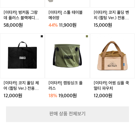
그
이
딩
랑
블
벤
데
메
치
[이타카] 벙커돔 그랑
[이타카] 스툴 테이블
[이타카] 코지 폴딩 벤
플
쉬
(퀼
데 플러스 블랙에디션
메쉬망
치 (퀼팅 Ver.) 전용가
러
망
팅
TPU 도어
방
58,000원
44%
11,900원
15,000원
스
V
블
e
[이
[이
[이
랙
r.)
타
타
타
에
전
카]
카]
카]
디
용
코
캠
어
션
가
지
핑
썸
T
방
폴
싱
심
P
딩
크
플
U
체
플
쿡
도
어
러
멀
[이타카] 코지 폴딩 체
[이타카] 캠핑싱크 플
[이타카] 어썸 심플 쿡
어
(퀼
스
티
어 (퀼팅 Ver.) 전용가
러스
멀티 파우치
팅
파
방
12,000원
18%
19,000원
12,000원
V
우
e
치
r.)
판매 상품 전체보기
전
용
가
방