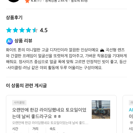
4.8
(91)
등록상품 2.4k개
팔로워 85명
스
스
토
상품후기
어
4.5
상품 리뷰
화이트 톤의 미니멀한 고글 디자인이라 깔끔한 인상이예요 🏔️ 곡선형 렌즈
와 간결한 프레임이 얼굴선을 또렷하게 잡아주고, 가벼운 착용감을 기대하게 
해줘요. 정사이즈 중심으로 얼굴 폭에 맞춰 고르면 안정적인 핏이 좋고, 등산
·사이클링·러닝 같은 야외 활동에 두루 어울리는 구성이에요.
이 상품의 관련 게시글
오
사이클링
랜
오랜만에 한강 라이딩했네요 토요일이었
A
만
는데 날씨 좋드라구요 ㅎㅎ
이
에
이
오랜만에 한강 라이딩했네요 토요일이었는데 날씨 좋드라
 
한
구요 ㅎㅎ
 
시간
거리
속도
시
 
강
 