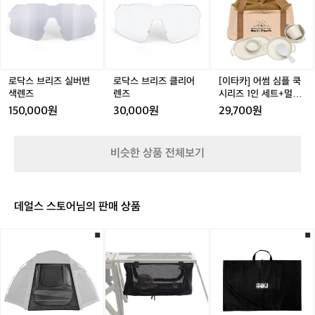
프
브
브
어
로
리
리
썸
L
즈
즈
심
매
실
클
플
트
버
리
쿡
블
변
어
시
로닥스 브리즈 실버변
로닥스 브리즈 클리어
[이타카] 어썸 심플 쿡
랙
색
렌
리
색렌즈
렌즈
시리즈 1인 세트+멀티
/
렌
즈
즈
파우치 세트
150,000원
30,000원
29,700원
퍼
즈
1
시
인
몬
세
비슷한 상품 전체보기
O
트
O
+멀
7
티
1
파
데얼스 스토어님의 판매 상품
2
우
4
치
-
[이
[이
[이
세
0
타
타
타
트
1
카]
카]
카]
벙
스
코
커
툴
지
돔
테
폴