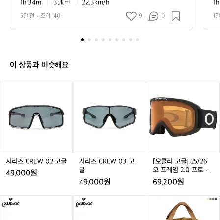
1h 34m
35km
22.3km/h
1h
름
라
고
이
을
서
5달 전
조회 140
9
0
1달
 
딩
성
서
했
만
네
을
요
인
토
이 상품과 비슷해요
요
일
시
시
시
시
[오
이
리
리
리
리
클
었
즈
즈
즈
즈
리
는
C
C
C
C
고
데
R
R
R
R
글]
날
E
E
E
E
2
씨
W
W
W
W
5/
좋
0
0
0
0
2
드
2
2
3
3
6
시리즈 CREW 02 고글
시리즈 CREW 03 고
[오클리 고글] 25/26
라
고
고
고
고
오
글
오 프레임 2.0 프로 L
49,000원
구
글
글
글
글
프
매트 블랙 / 퍼시몬 O
49,000원
69,200원
요
레
O7124-01
ㅎ
임
로
로
[이
ㅎ
2.
닥
닥
타
0
스
스
카]