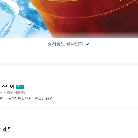
상세정보 펼쳐보기
 스토어
우수
시 서초구 서초3동
(91)
등록상품 2.4k개
팔로워 85명
4.5