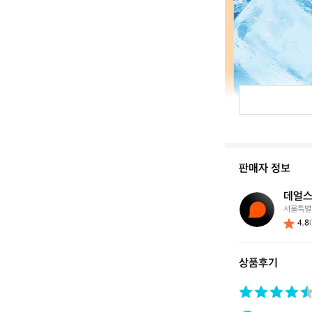
판매자 정보
데얼스
데
서울특별
얼
4.8
스
스
토
상품후기
어