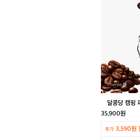
달콩당 캠핑 
35,900원
3,590원
추가