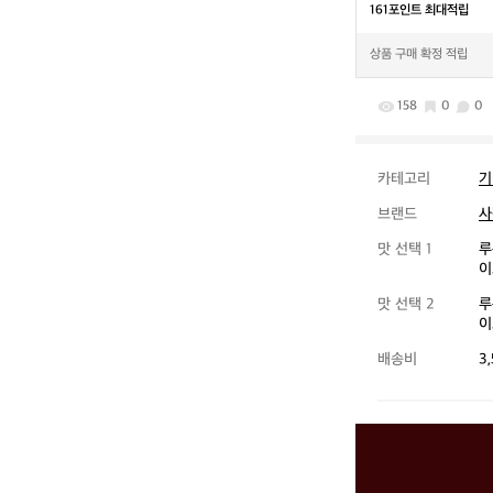
161포인트 최대적립
상품 구매 확정 적립
158
0
0
카테고리
기
브랜드
사
맛 선택 1
루
이
맛 선택 2
루
이
배송비
3