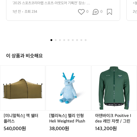
5
장A-2동 기간:5월14일~ 9월 30일 참여
한
'2025 스포츠코리아랩 스포츠·아웃도어 기획전' 장소: 서
<
스
울 올릭픽공원, 평화의광장A-2동 기간:5월14일~ 9월 30
월
기업사: 16개 기업  컨셉:4개 1)스포츠패
 
포
1년 전
조회 234
0
0
2
일 참여기업사: 16개 기업  컨셉:4개 1)스포츠패션존 트렉
화
션존 트렉스타, 더오션스굿(세일레이싱),
했
츠
스타, 더오션스굿(세일레이싱), 지티에스글로벌(벨롭), 위
에
풋테크놀로지, SNP, 동산스포츠(인콘트로), 어반시티(윌터
코
센
 지티에스글로벌(벨롭), 위풋테크놀로지,
산
익스페리먼트), 플랜포티 등 8개사 품목:의류를 비롯 양말, 
크
리
 SNP, 동산스포츠(인콘트로), 어반시티(윌
 
냉감 액세서리, 슈즈, 텐트 등 아웃도어 스포츠 패션을 전
장
아
터익스페리먼트), 플랜포티 등 8개사 품
랙
시  2)스포츠용품존 카나프(체데크), 이온인터네셔널(리얼
학을
랩
EMS), 신티에스(울프라운치) 등 3개사가 참가  3)산악레
목:의류를 비롯 양말, 냉감 액세서리, 슈즈, 
 
스
저스포츠존 BYN블랙야크(블랙야크알파인클럽), 락앤런,
텐트 등 아웃도어 스포츠 패션을 전시  2)
을
포
 스노우라인, 위아위스 4)스포츠체험존 스마트크로스핏,
이 상품과 비슷해요
스포츠용품존 카나프(체데크), 이온인터네
 
 엘덜리 피트니스 트레일, 자가발전 사이클 같은 다채로운
츠
 체험을 할 수 있는 존  기타 문의: 한국아웃도어스포츠산
셔널(리얼EMS), 신티에스(울프라운치) 등 
·
업협회(KOIA, 02-3454-1611~4)로 문의하거나, 홈페이
[미
[헬
아
아
3개사가 참가  3)산악레저스포츠존 BYN
지(www.koia.org)를 참고.
니
리
덴
웃
블랙야크(블랙야크알파인클럽), 락앤런,
멀
녹
바
도
 스노우라인, 위아위스 4)스포츠체험존 스
웍
스]
이
어
마트크로스핏, 엘덜리 피트니스 트레일,
스]
헬
크
기
잭
 자가발전 사이클 같은 다채로운 체험을
리
P
획
쉘
인
o
 할 수 있는 존  기타 문의: 한국아웃도어
전'
터
형
s
장
스포츠산업협회(KOIA, 02-3454-1611~
플
H
i
[미니멀웍스] 잭 쉘터
[헬리녹스] 헬리 인형
아덴바이크 Positive I
소:
4)로 문의하거나, 홈페이지(www.koia.or
러
e
t
플러스
Heli Weighted Plush
dea 레인 자켓 / 그린
서
g)를 참고.
스
l
i
울
540,000원
38,000원
143,200원
i
v
올