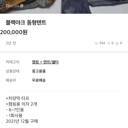
블랙야크 돔형텐트
200,000원
3년 전
934
0
0
카테고리
캠핑 > 텐트/쉘터
상품상태
중고용품
배송비
무료배송
+차양막 타프

+캠핑용 의자 2개

- 6~7인용

- 1회사용

2021년 12월 구매