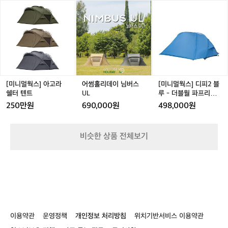
W
e
릭
[미
어
어
[미
e
I
픽
니
썸
썸
니
i
d
공
멀
홀
홀
멀
g
e
원,
웍
리
리
웍
h
a
평
스]
데
데
스]
t
레
화
아
이
이
디
e
인
의
고
님
님
피
d
자
광
라
버
버
2
P
켓
장
쉘
스
스
블
[미니멀웍스] 아고라
어썸홀리데이 님버스
[미니멀웍스] 디피2 블
l
/
A
터
U
U
루
쉘터 텐트
UL
루 - 더블월 파프리카
u
그
-
텐
L
L
-
DP 2
250만원
690,000원
498,000원
s
린
2
트
더
h
동
블
기
월
비슷한 상품 전체보기
간:
파
5
프
월
리
1
카
4
D
일
P
~
2
9
이용약관
운영정책
개인정보 처리방침
위치기반서비스 이용약관
월
3