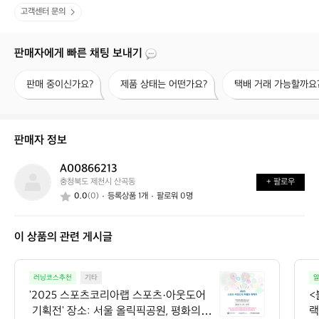
고객센터 문의
판매자에게 빠른 채팅 보내기
판
제
택
판매 중이신가요?
제품 상태는 어떤가요?
택배 거래 가능할까요
매
품
배
중
상
거
이
태
래
신
는
가
판매자 정보
가
어
능
요?
떤
할
A00866213
A
가
까
충청북도 제천시 산곡동
+ 팔로우
0
요?
요?
0.0
(0)
등록상품 1개
팔로워 0명
0
8
6
이 상품의 관련 게시글
6
2
1
'2
3
러닝코스추천
기타
알
0
'2025 스포츠코리아랩 스포츠·아웃도어
<
2
 기획전' 장소: 서울 올릭픽공원, 평화의광
랙