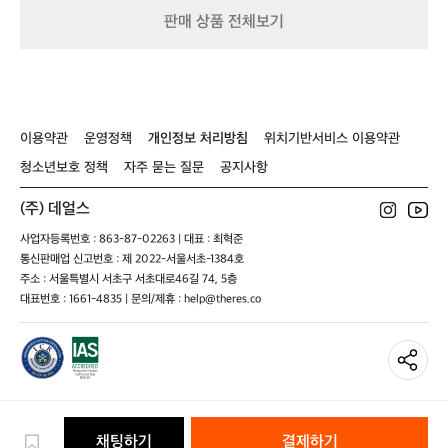
틀
트
적 활동을 펼치고 있었다.  “2025년 초부
하
판매 상품 전체보기
북
다’
터 온라인 패션업계 창업 초기 어려움을
방
파
 겪는 창업가나 소상공인들을 위해 파파브
수
파
로가 쌓아온 온라인 쇼핑몰 운영 노하우와 
패
브
제품 소싱을 공유하고 있어요. 온라인 패
딩
로
션업계에서 자리 잡을 수 있도록 지원하는 
케
(P
이용약관
운영정책
개인정보 처리방침
위치기반서비스 이용약관
이
온라인 유통 프로그램을 진행하고 있습니
A
스)
다.”  인터뷰를 마무리하며 파파브로 이재
P
청소년보호 정책
자주 묻는 질문
공지사항
A
영 이사는 나이는 숫자에 불과하다는 점을 
B
(주) 데얼스
강조했다. 중년 남성들이 가족과 사회의
R
 역할에 갇히지 않고, 자신으로서의 존재
사업자등록번호 : 863-87-02263 | 대표 : 최혁준
O)
 가치를 다시 한번 깨닫고 스스로를 가꾸
통신판매업 신고번호 : 제 2022-서울서초-1384호
이
는 즐거움을 되찾기를 바라는 게 파파브로
재
주소 : 서울특별시 서초구 서초대로46길 74, 5층
의 진심이라며 긍정적인 메시지를 전달했
영
대표번호 : 1661-4835 | 문의/제휴 : help@theres.co
이
다.  "아빠, 남편, 아저씨이기 이전에 당신
사
은 가장 멋진 남자입니다. 파파브로는 중
를
년 남성 패션 시장의 대표적인 아이콘이
만
 될 거예요. 단순히 유행을 따라가는 브랜
났
드를 넘어, 중년 남성들의 라이프스타일을 
다.
대변하고 그들에게 긍정적인 영향을 미치
파
채팅하기
결제하기