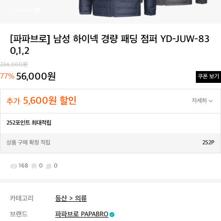
[파파브로] 남성 하이넥 경량 패딩 점퍼 YD-JUW-83
0,1,2
234,000원
56,000원
77%
쿠폰 보기
5,600원 할인
추가
자세히
252포인트 최대적립
상품 구매 확정 적립
252P
168
0
0
카테고리
등산 > 의류
브랜드
파파브로 PAPABRO