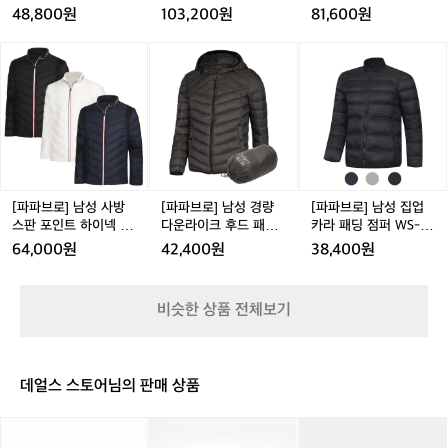
는 분야를 선택한 것이었다. 창업자인 박
크
열
입
패딩 WS-JUW-WCJM
점퍼 YD-JUW-800,1,
패딩 점퍼 AR-JUW-85
도 이런 숨은 의미가 있었다.  “'파파브로'라는 이름은 친구
48,800원
103,200원
81,600원
다!
라
안
고
171
2
37
 같은 삼촌 같은 아빠를 의미해요. 중년 남성이 단순히 가
성호 대표 본인께서 중년이었기 때문이다.  
중
족의 일원이 아니라, 자신의 스타일을 즐기고 친구처럼 삼
운
감
싶
“창업자 박성호 대표가 본인의 체형과 선
[파
[파
[파
년
촌처럼 젊은 감각을 유지하는 존재이기를 바라는 마음을
드
후
은
파
파
파
호하는 스타일을 잘 알고 있었기 때문에,
에
 담았어요.”  파파브로는 타브랜드에 비해 합리적인 동시에 
넥
드
데
브
브
브
파격적인 가격을 제시한다. 때문에 소비자가 첫 구매를 하
게
 고객의 니즈를 정확히 파악할 수 있었어
경
패
일
는 데 있어 허들이 낮고 파파브로 제품에 대해 상대적으로
로]
로]
로]
세
요. 또한, 동대문 의류가 저평가되어 있지
량
딩
리
 부담 없이 경험할 수 있다.  “파파브로는 제품을 소싱 할
남
남
남
련
만, 좋은 품질의 옷들이 많다는 것을 한국
 때 가장 중요한 기준으로 가심비(가격 대비 심리적 만족
패
점
패
성
성
성
됨
감)를 꼽습니다. 단순히 저렴한 옷을 파는 것이 아니라, 옷
딩
퍼
딩
의 중년 남성들에게 알리고 싶은 마음도
사
경
집
을
의 가치가 가격을 뛰어넘는지 중요하게 생각합니다. 따라
W
Y
점
 브랜딩의 중요한 동기였습니다.”  파파브
방
량
업
서 가격이 비싸더라도 그만큼의 만족감을 주는 옷이라면
선
S
D
퍼
 과감하게 선택하고, 합리적인 가격의 옷이라면 고객에게
스
다
카
로는 단순히 옷을 파는 것을 넘어, 중년 남
[파파브로] 남성 사방
[파파브로] 남성 경량
[파파브로] 남성 집업
사
-
-
A
 충분한 가치를 전달할 수 있는지를 꼼꼼히 따져서 소싱하
판
운
라
스판 포인트 하이넥 초
다운라이크 후드 패딩
카라 패딩 점퍼 WS-JU
성들에게 자신감과 자신을 가꾸는 즐거움
하
J
고 있습니다.”  파파브로는 중년 남성을 주 수요층으로 삼
J
R
포
라
패
경량 패딩 점퍼 SO-JU
WS-JUW-PD37
W-PD66
는
을 선물한다. 패션에 대해 잘 모르거나 스
64,000원
42,400원
38,400원
고 있으나 4050 세대 남성들은 물론 30대에서 40대로
U
U
-
인
이
딩
W-Q053
브
 넘어서는 모든 중년남성에게 자신만의 패션 감각을 통해
타일링에 어려움을 느끼는 중년 남성에게
W
W
J
트
크
점
 활력을 불어넣는 것을 목표로 하고 있다. 더불어 이들은
랜
-
 ‘친구’처럼 편안하게 다가가는 컨셉을 추
-
U
하
후
퍼
 패션 산업 자체의 활력을 위해 비영리적 활동을 펼치고 있
드
비슷한 상품 전체보기
W
8
W
구한다. 브랜드명을 ‘파파브로’라고 지은
었다.  “2025년 초부터 온라인 패션업계 창업 초기 어려움
이
드
W
가
C
0
-
을 겪는 창업가나 소상공인들을 위해 파파브로가 쌓아온
 데에도 이런 숨은 의미가 있었다.  “'파파
넥
패
S
있
 온라인 쇼핑몰 운영 노하우와 제품 소싱을 공유하고 있어
J
0,
8
초
딩
-
브로'라는 이름은 친구 같은 삼촌 같은 아
다.
요. 온라인 패션업계에서 자리 잡을 수 있도록 지원하는 온
M
1,
5
경
W
J
누
라인 유통 프로그램을 진행하고 있습니다.”  인터뷰를 마무
빠를 의미해요. 중년 남성이 단순히 가족
데얼스 스토어님의 판매 상품
1
2
3
량
S
U
리하며 파파브로 이재영 이사는 나이는 숫자에 불과하다는 
군
의 일원이 아니라, 자신의 스타일을 즐기
7
7
점을 강조했다. 중년 남성들이 가족과 사회의 역할에 갇히
패
-
W
가
고 친구처럼 삼촌처럼 젊은 감각을 유지하
1
[마
[마
[마
지 않고, 자신으로서의 존재 가치를 다시 한번 깨닫고 스스
딩
J
-
의
로를 가꾸는 즐거움을 되찾기를 바라는 게 파파브로의 진
타
타
타
는 존재이기를 바라는 마음을 담았어요.” 