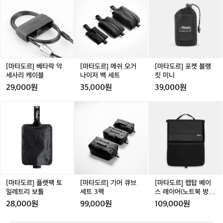
점
U
P
아
심이라며 긍정적인 메시지를 전달했다.  "아빠, 남편, 아저
도
도
도
 파파브로는 타브랜드에 비해 합리적인 동
퍼
W
D
빠,
씨이기 이전에 당신은 가장 멋진 남자입니다. 파파브로는
르]
르]
르]
S
-
6
시에 파격적인 가격을 제시한다. 때문에
 중년 남성 패션 시장의 대표적인 아이콘이 될 거예요. 단
남
베
메
포
순히 유행을 따라가는 브랜드를 넘어, 중년 남성들의 라이
O
P
6
편,
 소비자가 첫 구매를 하는 데 있어 허들이
타
쉬
켓
프스타일을 대변하고 그들에게 긍정적인 영향을 미치는 문
-
D
삼
 낮고 파파브로 제품에 대해 상대적으로
화적 상징으로 자리매김하는 것을 목표로 달려가겠습니다.
락
오
블
J
3
촌
(웃음)"
 부담 없이 경험할 수 있다.  “파파브로는
악
거
랭
U
7
이
세
나
킷
 제품을 소싱 할 때 가장 중요한 기준으로
[마타도르] 베타락 악
[마타도르] 메쉬 오거
[마타도르] 포켓 블랭
W
기
사
이
미
세사리 케이블
나이저 백 세트
킷 미니
 가심비(가격 대비 심리적 만족감)를 꼽습
-
전
리
저
니
Q
니다. 단순히 저렴한 옷을 파는 것이 아니
29,000원
35,000원
39,000원
에
케
백
0
라, 옷의 가치가 가격을 뛰어넘는지 중요
당
이
세
5
[마
[마
[마
신
하게 생각합니다. 따라서 가격이 비싸더라
블
트
3
타
타
타
은
도 그만큼의 만족감을 주는 옷이라면 과감
도
도
도
누
하게 선택하고, 합리적인 가격의 옷이라면 
르]
르]
르]
구
고객에게 충분한 가치를 전달할 수 있는지
플
기
랩
였
를 꼼꼼히 따져서 소싱하고 있습니다.”  파
랫
어
탑
는
팩
큐
베
파브로는 중년 남성을 주 수요층으로 삼고 
가?
토
브
이
‘중
있으나 4050 세대 남성들은 물론 30대에
일
세
스
년
[마타도르] 플랫팩 토
[마타도르] 기어 큐브
[마타도르] 랩탑 베이
서 40대로 넘어서는 모든 중년남성에게
레
트
레
일레트리 보틀
세트 3팩
스 레이어(노트북 방수
을
 자신만의 패션 감각을 통해 활력을 불어
트
3
이
패딩 케이스)
디
28,000원
99,000원
109,000원
넣는 것을 목표로 하고 있다. 더불어 이들
리
팩
어
자
은 패션 산업 자체의 활력을 위해 비영리
보
(노
인