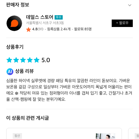
판매자 정보
데얼스 스토어
데
우수
서울특별시 서초구 서초3동
+ 팔로우
얼
4.8
(91)
등록상품 2.4k개
팔로워 85명
스
스
토
상품후기
어
5.0
상품 리뷰
심플한 하이넥 실루엣에 경량 패딩 특유의 깔끔한 라인이 돋보여요. 가벼운 
보온용 겉감 구성으로 일상부터 가벼운 아웃도어까지 폭넓게 어울리는 편이
에요 ❄️ 적당히 여유 있는 점퍼형이라 이너를 겹쳐 입기 좋고, 간절기나 초겨
울 산책·캠핑에 잘 맞는 분위기예요.
이 상품의 관련 게시글
[O
등산