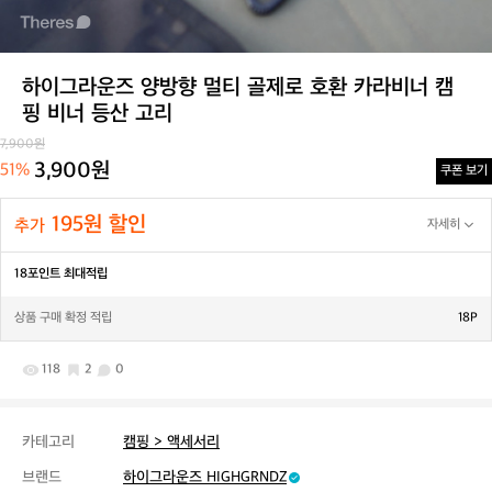
하이그라운즈 양방향 멀티 골제로 호환 카라비너 캠
핑 비너 등산 고리
7,900원
3,900원
51%
쿠폰 보기
195원 할인
추가
자세히
18포인트 최대적립
상품 구매 확정 적립
18P
118
2
0
카테고리
캠핑 > 액세서리
브랜드
하이그라운즈 HIGHGRNDZ