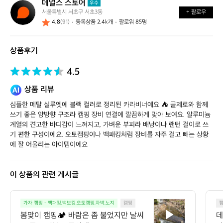
데얼스 스토어
데
우수
서울특별시 서초구 서초3동
+ 팔로우
얼
4.8
(91)
등록상품 2.4k개
팔로워 85명
스
스
토
상품후기
어
4.5
상품 리뷰
심플한 메탈 실루엣에 블랙 컬러로 정리된 카라비너예요 ⛺ 골제로와 함께 
쓰기 좋은 양방향 구조라 캠핑 장비 연결에 깔끔하게 맞아 보여요. 알루미늄 
계열의 견고한 바디감이 느껴지고, 가벼운 부피라 배낭이나 랜턴 걸이로 쓰
기 편한 구성이에요. 오토캠핑이나 백패킹처럼 장비를 자주 걸고 빼는 상황
에 잘 어울리는 아이템이에요
이 상품의 관련 게시글
봄
가자 캠핑 - 백패킹.백보킹.오토캠핑.차박.노지
캠핑
맞
봄맞이 캠핑🏕️ 바람은 좀 불었지만 날씨
데
이