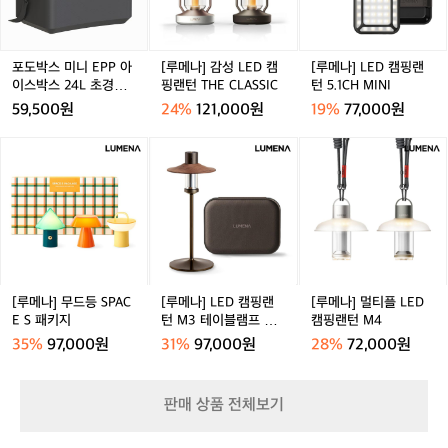
니
L
D
테
가
E
E
캠
이
방
P
D
핑
블
P
캠
랜
포도박스 미니 EPP 아
[루메나] 감성 LED 캠
[루메나] LED 캠핑랜
아
핑
턴
이스박스 24L 초경량
핑랜턴 THE CLASSIC
턴 5.1CH MINI
이
랜
5.
쿨러백 소프트하드 캠
59,500원
24%
121,000원
19%
77,000원
스
턴
1
핑 보온 보냉 가방
박
T
C
[루
[루
[루
스
H
H
메
메
메
2
E
M
나]
나]
나]
4
C
I
무
L
멀
L
L
N
드
E
티
초
A
I
등
D
플
경
S
S
캠
L
량
S
P
핑
E
쿨
I
A
랜
D
[루메나] 무드등 SPAC
[루메나] LED 캠핑랜
[루메나] 멀티플 LED
러
C
C
턴
캠
E S 패키지
턴 M3 테이블램프 패
캠핑랜턴 M4
백
E
M
핑
키지
35%
97,000원
31%
97,000원
28%
72,000원
소
S
3
랜
프
패
테
턴
트
키
이
M
판매 상품 전체보기
하
지
블
4
드
램
캠