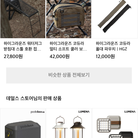
이
이
이
ㅋ
너
방
더
그
그
그
ㅋ
향
벙
라
라
라
카
커
운
운
운
라
텐
즈
즈
즈
비
트
워
코
코
너
그
터
듀
듀
스
레
저
라
라
하이그라운즈 워터저그
하이그라운즈 코듀라
하이그라운즈 코듀라
트
이
그
멀
폴
받침대 스툴 호환 접이
멀티 소프트 쿨러 보냉
폴대 파우치 | HGZ
링
3.
받
티
대
식 사이드그릴 테이블
미니백 캠핑 수납 가방
27,800원
42,000원
12,000원
데
0
침
소
파
이
대
프
우
지
스
트
치
비슷한 상품 전체보기
체
툴
쿨
|
인
호
러
H
고
환
보
G
리
접
냉
Z
데얼스 스토어님의 판매 상품
비
이
미
너
식
니
포
[루
[루
사
백
도
메
메
이
캠
박
나]
나]
드
핑
스
감
L
그
수
미
성
E
릴
납