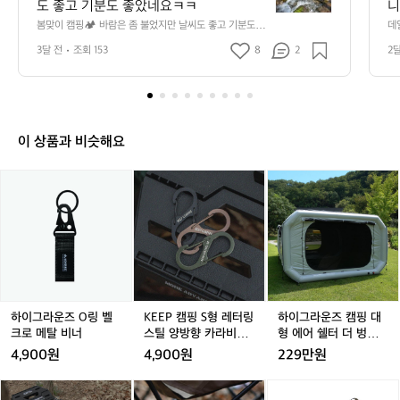
도 좋고 기분도 좋았네요ㅋㅋ
니
캠
만
봄맞이 캠핑🏕️ 바람은 좀 불었지만 날씨도 좋고 기분도 좋
데
핑
았네요ㅋㅋ
단
3달 전
조회 153
8
2
2
🏕️
요 
바
람
은
좀
불
이 상품과 비슷해요
었
지
하
K
하
만
이
E
이
날
그
E
그
씨
라
P
라
도
운
캠
운
좋
즈
핑
즈
고
O
S
캠
기
링
형
핑
분
벨
레
대
하이그라운즈 O링 벨
KEEP 캠핑 S형 레터링
하이그라운즈 캠핑 대
도
크
터
형
크로 메탈 비너
스틸 양방향 카라비너
형 에어 쉘터 더 벙커
좋
로
링
에
스트링 데이지체인 고
텐트 그레이 3.0
4,900원
4,900원
229만원
았
메
스
어
리 비너
네
탈
틸
쉘
하
하
하
요
비
양
터