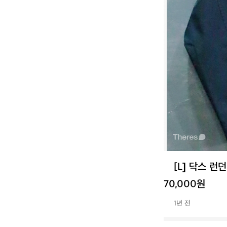
[L] 닥스 런
70,000원
1년 전