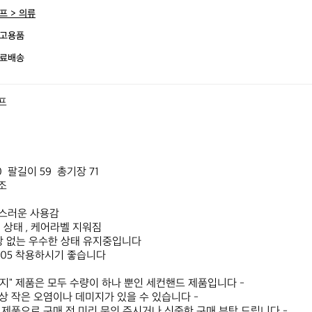
프 > 의류
고용품
료배송
프

  팔길이 59  총기장 71

조

스러운 사용감

상태​ , 케어라벨 지워짐

상 없는 우수한 상태 유지중입니다

05 착용하시기 좋습니다​​

티지" 제품은 모두 수량이 하나 뿐인 세컨핸드 제품입니다 -

성상 작은 오염이나 데미지가 있을 수 있습니다 -

는 제품으로 구매 전 미리 문의 주시거나 신중한 구매 부탁 드립니다 -
