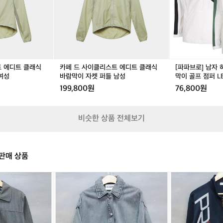
리
리
리
리
하
스
스
스
스
이
트
트
트
트
넥
에
에
에
에
사
디
디
디
디
선
트
트
트
트
배
클
클
클
클
색
트 에디트 클래식
카페 드 사이클리스트 에디트 클래식
[파파브로] 남자
래
래
래
래
바
여성
바람막이 자켓 퍼들 남성
막이 골프 점퍼 LB
식
식
식
식
람
199,800원
76,800원
바
바
바
바
막
람
람
람
람
이
막
막
막
막
골
비슷한 상품 전체보기
이
이
이
이
프
자
자
자
자
점
켓
켓
켓
켓
퍼
퍼
퍼
퍼
퍼
L
판매 상품
들
들
들
들
B
여
남
여
남
-
성
성
성
성
J
[8
[1
U
5]
1
A
칼
0]
G
라
요
-
거
넥