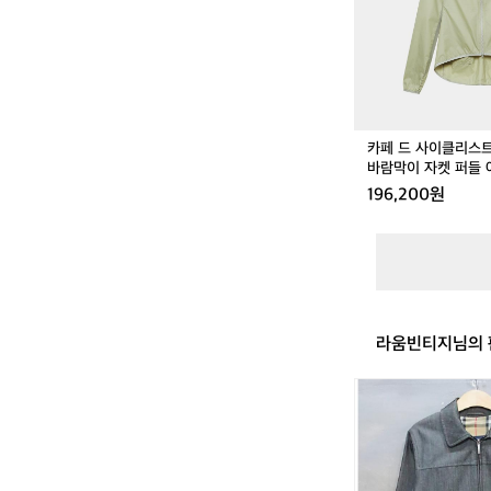
리
-
스
J
트
U
에
A
디
-
트
1
클
9
카페 드 사이클리스
래
8
바람막이 자켓 퍼들 
식
196,200원
바
람
막
이
자
켓
퍼
라움빈티지님의 
들
여
성
[S]
버
버
리
데