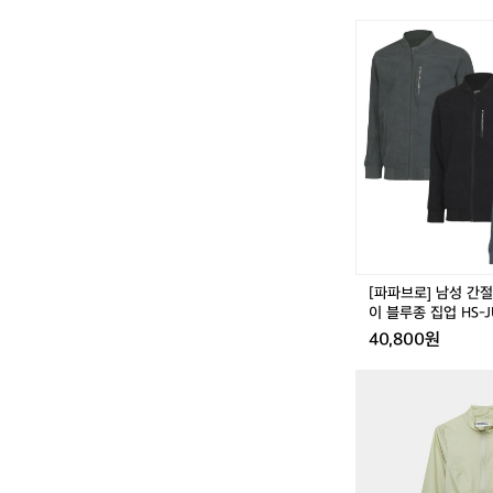
[파
파
브
로]
남
성
간
절
기
단
체
복
바
[파파브로] 남성 간
람
이 블루종 집업 HS-J
막
40,800원
이
블
카
루
페
종
드
집
사
업
이
H
클
S