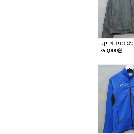
님
집
업
블
루
종
자
켓
[S] 버버리 데님 집
350,000원
[M]
미
즈
노
퍼
포
먼
스
트
랙
탑
져