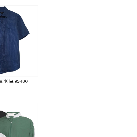
닥
닥
닥
닥
스
스
스
스
골
반
골
반
프
팔
프
팔
웨
셔
웨
셔
어
츠
어
츠
카
스
카
스
라
트
라
트
티
라
티
라
셔
이
셔
이
츠
프
츠
프
1
9
1
9
0
5
0
5
라이프 95-100
0
-
0
-
-
1
-
1
1
0
1
0
0
0
0
0
카
5
5
페
드
사
이
클