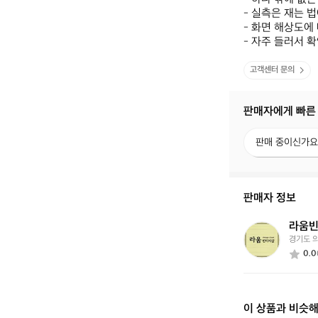
- 실측은 재는 법
- 화면 해상도에 
- 자주 들러서 
고객센터 문의
판매자에게 빠른
판
판매 중이신가요
매
중
이
신
판매자 정보
가
요?
라움
라
경기도 
움
0.0
빈
티
지
이 상품과 비슷