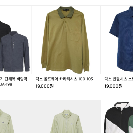
닥
닥
닥
스
스
스
골
골
반
프
프
팔
웨
웨
셔
어
어
츠
카
카
스
라
라
트
티
티
라
셔
셔
이
츠
츠
프
1
1
9
0
0
5
절기 단체복 바람막
닥스 골프웨어 카라티셔츠 100-105
닥스 반팔셔츠 스트
0
0
-
UA-198
19,000원
19,000원
-
-
1
1
1
0
0
0
0
카
카
카
카
[파
5
5
페
페
페
페
파
드
드
드
드
브
사
사
사
사
로]
이
이
이
이
남
클
클
클
클
자