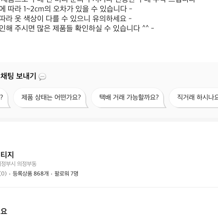
에 따라 1~2cm의 오차가 있을 수 있습니다 -

따라 옷 색상이 다를 수 있으니 유의하세요 -

확인해 주시면 많은 제품들 확인하실 수 있습니다 ^^ -
 채팅 보내기
제
택
직
?
제품 상태는 어떤가요?
택배 거래 가능할까요?
직거래 하시나요
품
배
거
상
거
래
태
래
하
는
가
시
어
능
나
떤
할
요?
빈티지
가
까
의정부시 의정부동
요?
요?
(0)
등록상품 868개
팔로워 7명
해요