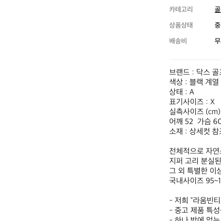
카테고리
골
상품상태
중
배송비
무
브랜드 : 닥스 골
색상 : 블랙 계열

상태 : A

표기사이즈 : X

실측사이즈 (cm)

어깨 52  가슴 60
소재 : 상세컷 참
전체적으로 자연
지퍼 고리 분실된 
그 외 특별한 이
국내사이즈 95~1
- 저희 "라움빈
- 중고 제품 특
- 하나 밖에 없