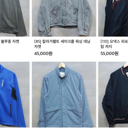
2
펠
스
2
트
퍼
1
세
포
3
미
먼
크
스
롭
라
워
인
싱
기
업 블루종 자켓
[85] 칼라거펠트 세미크롭 워싱 데님
[110] 요넥스 
데
모
자켓
탑 져지
님
트
45,000원
55,000원
자
랙
켓
탑
[9
[L]
져
5]
엘
지
빈
레
폴
쎄
블
헤
루
리
클
티
래
지
식
바
모
람
던
막
블
이