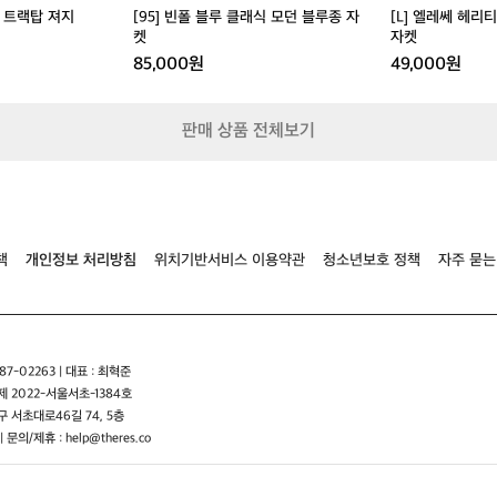
루
블
스 트랙탑 져지
[95] 빈폴 블루 클래식 모던 블루종 자
[L] 엘레쎄 헤리
종
루
켓
자켓
자
종
85,000원
49,000원
켓
자
켓
판매 상품 전체보기
책
개인정보 처리방침
위치기반서비스 이용약관
청소년보호 정책
자주 묻는
7-02263 | 대표 : 최혁준
 2022-서울서초-1384호
 서초대로46길 74, 5층
| 문의/제휴 : help@theres.co