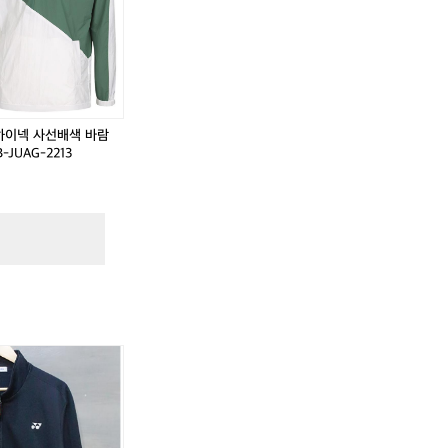
리
스
트
에
디
트
클
 하이넥 사선배색 바람
래
-JUAG-2213
식
바
람
막
이
자
켓
퍼
들
남
성