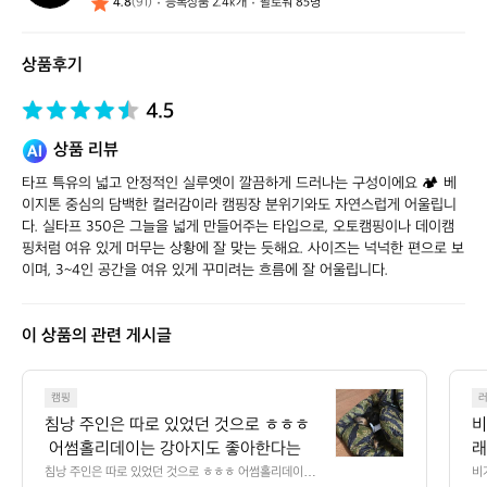
4.8
(91)
등록상품 2.4k개
팔로워 85명
스
스
토
상품후기
어
4.5
상품 리뷰
타프 특유의 넓고 안정적인 실루엣이 깔끔하게 드러나는 구성이에요 🏕️ 베
이지톤 중심의 담백한 컬러감이라 캠핑장 분위기와도 자연스럽게 어울립니
다. 실타프 350은 그늘을 넓게 만들어주는 타입으로, 오토캠핑이나 데이캠
핑처럼 여유 있게 머무는 상황에 잘 맞는 듯해요. 사이즈는 넉넉한 편으로 보
이며, 3~4인 공간을 여유 있게 꾸미려는 흐름에 잘 어울립니다.
이 상품의 관련 게시글
침
캠핑
낭
침낭 주인은 따로 있었던 것으로 ㅎㅎㅎ
비
주
 어썸홀리데이는 강아지도 좋아한다는
래
인
 
침낭 주인은 따로 있었던 것으로 ㅎㅎㅎ 어썸홀리데이는
비
은