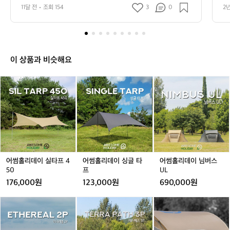
 강아지도 좋아한다는
캠
래
따
11달 전
조회 154
3
0
2
저
프
로
트
있
 
에
고
었
 
 
던
고
테
것
 
이 상품과 비슷해요
으
으
핑
로
어
어
어
어
어
위
ㅎ
썸
썸
썸
썸
썸
ㅎ
수
홀
홀
홀
홀
홀
ㅎ
ㅎ
리
리
리
리
리
어
데
데
데
데
데
썸
이
이
이
이
이
홀
실
실
싱
싱
님
리
타
타
글
글
버
데
프
프
타
타
스
어썸홀리데이 실타프 4
어썸홀리데이 싱글 타
어썸홀리데이 님버스
이
4
4
프
프
U
50
프
UL
는
5
5
L
176,000원
123,000원
690,000원
강
0
0
아
어
어
어
어
어
어
지
썸
썸
썸
썸
썸
썸
도
홀
홀
홀
홀
홀
홀
좋