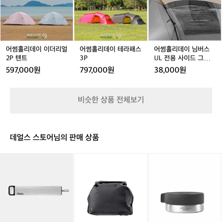
리
리
리
리
리
리
아
데
데
데
데
데
데
한
이
이
이
이
이
이
다
이
이
테
이
테
님
는
더
더
라
더
라
버
리
리
패
리
패
스
어썸홀리데이 이더리얼
어썸홀리데이 테라패스
어썸홀리데이 님버스
얼
얼
스
얼
스
U
2P 텐트
3P
UL 전용 사이드 그라운
2
2
3
2
3
L
드 시트
597,000원
797,000원
38,000원
P
P
P
P
P
전
텐
텐
텐
용
트
트
트
사
비슷한 상품 전체보기
이
드
그
라
데얼스 스토어님의 판매 상품
운
드
[마
[마
[마
시
타
타
타
트
도
도
도
르]
르]
르]
방
플
방
수
랫
수
워
팩
워