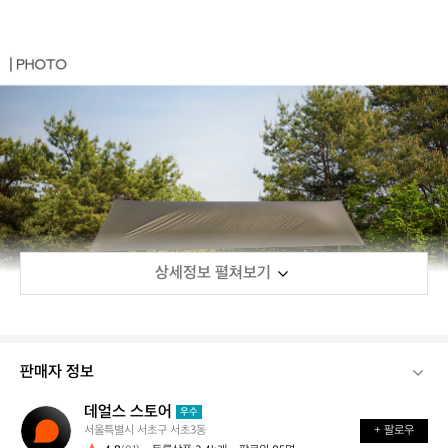
상세정보 펼쳐보기
판매자 정보
데얼스 스토어
데
우수
서울특별시 서초구 서초3동
+ 팔로우
얼