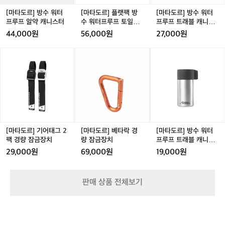
터
방
터
프
수
프
[마타도르] 방수 워터
[마타도르] 플랫팩 방
[마타도르] 방수 워터
루
워
루
프루프 알약 캐니스터
수 워터프루프 토일레
프루프 트래블 캐니스
프
터
프
트리 세면도구 케이스
터 100ml
44,000원
56,000원
27,000원
알
프
트
약
루
래
[마
[마
[마
캐
프
블
타
타
타
니
토
캐
도
도
도
스
일
니
르]
르]
르]
터
레
스
기
베
방
트
터
어
타
수
리
1
태
락
워
세
0
그
경
터
면
0
2
량
프
[마타도르] 기어태그 2
[마타도르] 베타락 경
[마타도르] 방수 워터
도
m
팩
잠
루
팩 경량 잠금장치
량 잠금장치
프루프 트래블 캐니스
구
l
경
금
프
터 40ml
29,000원
69,000원
19,000원
케
량
장
트
이
잠
치
래
스
금
블
판매 상품 전체보기
장
캐
치
니
스
터
4