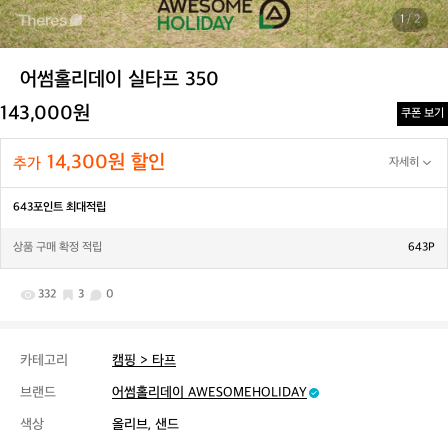
1
/ 2
어썸홀리데이 실타프 350
143,000원
쿠폰 보기
14,300원 할인
추가
자세히
643포인트 최대적립
상품 구매 확정 적립
643P
332
3
0
카테고리
캠핑 > 타프
브랜드
어썸홀리데이 AWESOMEHOLIDAY
색상
올리브, 샌드