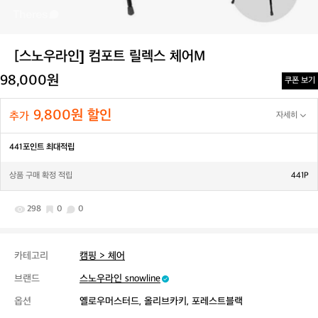
[스노우라인] 컴포트 릴렉스 체어M
98,000원
쿠폰 보기
9,800원 할인
추가
자세히
441포인트 최대적립
상품 구매 확정 적립
441P
298
0
0
카테고리
캠핑 > 체어
브랜드
스노우라인 snowline
옵션
옐로우머스터드, 올리브카키, 포레스트블랙