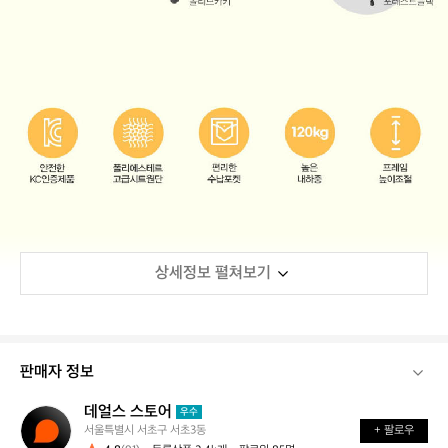
상세정보 펼쳐보기
판매자 정보
데얼스 스토어
데
우수
서울특별시 서초구 서초3동
+ 팔로우
얼