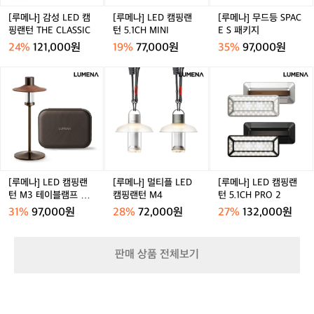
으
D
핑
P
로
캠
랜
A
[루메나] 감성 LED 캠
[루메나] LED 캠핑랜
[루메나] 무드등 SPAC
먼
핑
턴
C
핑랜턴 THE CLASSIC
턴 5.1CH MINI
E S 패키지
저
랜
5.
E
24%
121,000원
19%
77,000원
35%
97,000원
경
턴
1
S
험
T
C
패
[루
[루
[루
하
H
H
키
메
메
메
고
E
M
지
나]
나]
나]
나
C
I
L
멀
L
에
L
N
E
티
E
게
A
I
D
플
D
맞
S
캠
L
캠
는
S
핑
E
핑
장
I
랜
D
랜
[루메나] LED 캠핑랜
[루메나] 멀티플 LED
[루메나] LED 캠핑랜
비
C
턴
캠
턴
턴 M3 테이블램프 패
캠핑랜턴 M4
턴 5.1CH PRO 2
를
M
핑
5.
키지
31%
97,000원
28%
72,000원
27%
132,000원
맞
3
랜
1
춰
테
턴
C
가
이
M
H
보
판매 상품 전체보기
블
4
P
세
램
R
요
프
O
🙌
패
2
1.
키