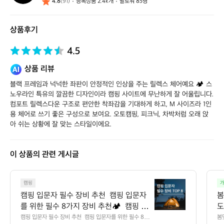
4.8
(91)
등록상품 2.4k개
팔로워 85명
스
스
토
상품후기
어
4.5
상품 리뷰
블랙 프레임과 넉넉한 좌판이 안정적인 인상을 주는 릴렉스 체어예요 🏕️ 스
노우라인 특유의 깔끔한 디자인이라 캠핑 사이트에 무난하게 잘 어울립니다. 
컴포트 릴렉스다운 구조로 편안한 착좌감을 기대하게 하고, M 사이즈라 1인
용 체어로 쓰기 좋은 구성으로 보여요. 오토캠핑, 피크닉, 차박처럼 오래 앉
아 쉬는 상황에 잘 맞는 스타일이에요.
이 상품의 관련 게시글
캠
캠핑
가
핑
캠핑 입문자 필수 장비 추천  캠핑 입문자
봄
입
를 위한 필수 8가지 장비 추천🏕️  캠핑 입
도
문
문 시 새재품보단 중고를 추천드려요 중고 
캠핑 입문자 필수 장비 추천  캠핑 입문자를 위한 필수 8가
봄
자