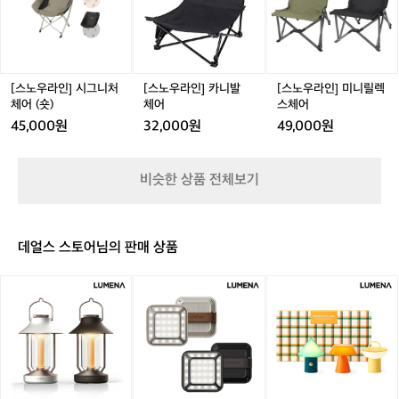
 경량 체어 추천! 릴렉스체어는 밥 먹을 땐 
라
라
라
들과 소통해 보세요🙌
🏕️
의
인]
인]
인]
불편할 수도 있어요 ⛺️추천- 카즈미 라이
캠
자
시
카
미
젠, 몬테라 CVT2 S  6. 랜턴 감성도 감성이
핑
그
니
니
지만 안전상의 문제로 꼭 필요한 용품! 가
입
니
발
릴
문
볍고 색 온도 선택 가능하면 굳! 메인과 서
처
체
렉
[스노우라인] 시그니처
[스노우라인] 카니발
[스노우라인] 미니릴렉
시
브 2개 이상 구비하면 좋아요 ⛺️추천 - 크
체
어
스
체어 (숏)
체어
스체어
새
레모아 미니, 골제로 7. 버너 휴대가 편한
어
체
45,000원
32,000원
49,000원
재
(숏)
어
 가볍고 강한 강염 버너 추천! 바람막이까
품
지 있으면 좋아요 ⛺️추천 - 코베아 캠프원 
보
8. 코펠 집에 있는 무거운 냄비 NO! 경량
단
비슷한 상품 전체보기
중
 코펠 추천! 냄비부터 후라이팬 모두 있으
고
면 더 좋아요 ⛺️추천- 벨락 코펠 추가 장
를
비 추천🔥 -화로대 필수는 아니지만 불멍
추
데얼스 스토어님의 판매 상품
 때리고 싶다면?! 가볍고 수납 좋은 화로대 
천
추천 ⛺️추천 - 알레스카블랙 미니 화로 
드
[루
[루
[루
 데얼스에서 캠핑에 입문을 해보세요🏕️
려
메
메
메
 캠핑에 대해 궁금한 점이 있다면? 크루 기
요
나]
나]
나]
중
능으로 캠퍼들과 소통해 보세요🙌
감
L
무
고
성
E
드
용
L
D
등
품
E
캠
S