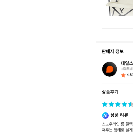
판매자 정보
데얼스
데
서울특별
얼
4.8
스
스
토
상품후기
어
상품 리뷰
스노우라인 롱 릴렉스
쳐주는 형태로 설계