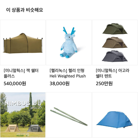
도
 들려드리려 합니다. 단순히 물건을 작게
니다.  주머니 속 작은 아이디어가 바꾼 아웃도어의 패러다
르,
임  마타도르의 역사는 2014년, 미국 샌프란시스코의 한
이 상품과 비슷해요
 접는 것을 넘어, 이동의 자유를 선사하는
짐
 작은 방에서 시작되었습니다. 창립자 크리스 클리어맨(Ch
 이들의 세계로 여러분을 초대합니다.  주
을
ris Clearman)은 고성능 제품 디자이너로 일하며 누구보
[미
[헬
[미
머니 속 작은 아이디어가 바꾼 아웃도어의 
다 열정적으로 전 세계를 누비던 여행가였습니다. 하지만
줄
니
리
니
 그는 늘 한 가지 갈증을 느꼈습니다. "왜 고성능 아웃도어
패러다임  마타도르의 역사는 2014년, 미
이
 장비들은 항상 크고 무거워야만 할까? 가벼우면서도 기능
멀
녹
멀
고
국 샌프란시스코의 한 작은 방에서 시작되
은 포기하지 않는 방법은 없을까?"  그는 자신의 아이디어
웍
스]
웍
모
 수첩에서 가장 단순하지만 혁신적인 아이템을 꺼내 들었
었습니다. 창립자 크리스 클리어맨(Chris
스]
헬
스]
함
습니다. 그것이 바로 마타도르의 전설이 된 '포켓 블랭킷(P
 Clearman)은 고성능 제품 디자이너로 일
잭
리
아
ocket Blanket)'입니다. 벼룩시장에서 산 중고 재봉틀로
을
쉘
인
고
하며 누구보다 열정적으로 전 세계를 누비
 프로토타입을 만들던 그는, 마침내 손바닥보다 작은 파우
즐
터
형
라
치에서 펼쳐지는 커다란 매트를 세상에 내놓았습니다. '투
던 여행가였습니다. 하지만 그는 늘 한 가
기
우사'라는 뜻의 브랜드명처럼, 마타도르는 기존 아웃도어
플
H
쉘
[미니멀웍스] 잭 쉘터
[헬리녹스] 헬리 인형
[미니멀웍스] 아고라
지 갈증을 느꼈습니다. "왜 고성능 아웃도
는
 시장의 무겁고 거창한 장비라는 거대한 황소에 당당히 맞
러
e
터
플러스
Heli Weighted Plush
쉘터 텐트
기
어 장비들은 항상 크고 무거워야만 할까?
섰습니다. 불필요한 부피를 죽이고 경험의 가치를 살린다
스
l
텐
540,000원
38,000원
250만원
는 그들의 철학은 콜로라도주 볼더의 거친 자연 속에서 더
술
 가벼우면서도 기능은 포기하지 않는 방법
i
트
욱 견고해졌으며, 오늘날 전 세계 모험가들의 짐을 덜어주
데
은 없을까?"  그는 자신의 아이디어 수첩
W
는 패커블(Packable) 기어의 독보적인 선두 주자로 자리
어
어
벨
어
[미
얼
매김했습니다.  초경량의 한계를 뛰어넘어 고성능의 본질
에서 가장 단순하지만 혁신적인 아이템을
e
썸
썸
락
썸
니
스
을 증명하다  마타도르의 제품을 처음 접하면 그 가벼움에
i
 꺼내 들었습니다. 그것이 바로 마타도르
홀
홀
티
홀
멀
(T
 놀라고, 실제 필드에서 사용해 보면 그 견고함에 다시 한
g
의 전설이 된 '포켓 블랭킷(Pocket Blanke
리
리
타
리
웍
h
번 놀라게 됩니다. 마타도르가 단순히 '작은' 브랜드가 아닌 
h
'강력한' 브랜드인 이유는 다음과 같습니다.  1. 타협 없는
데
데
늄
데
스]
e
t)'입니다. 벼룩시장에서 산 중고 재봉틀로 
t
 소재 기술력: 대부분의 휴대용 장비가 내구성을 포기할
이
이
캠
이
디
r
프로토타입을 만들던 그는, 마침내 손바닥
 때, 마타도르는 군용 스펙의 코듀라(Cordura®) 원단을
e
님
님
핑
님
피
e
보다 작은 파우치에서 펼쳐지는 커다란 매
 사용하여 날카로운 바위나 나뭇가지에도 쉽게 찢어지지
d
버
버
용
버
2
s)
 않는 강인함을 갖췄습니다. 특히 IPX7 등급의 방수 백팩