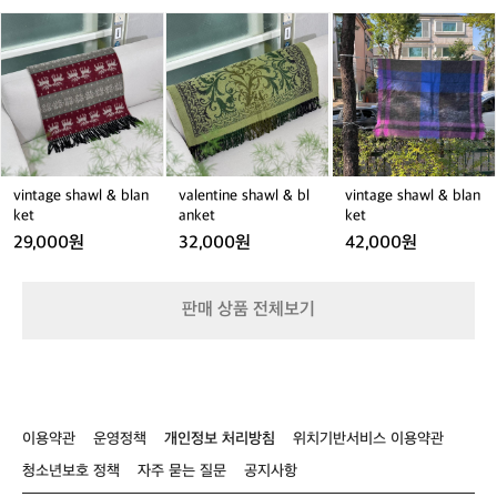
라
&
l
&
급의 방수 백팩 시스템은 악천후 속에서도 
v
v
v
이
b
&
b
i
a
i
장비를 완벽하게 보호합니다.  2. 경량화가 
프
l
b
l
n
l
n
스
선사하는 기동성: 모든 제품은 '패커블'을
a
l
a
t
e
t
타
 전제로 설계됩니다. 고성능 백팩이 신발
n
a
n
a
n
a
일
 한 켤레보다 가볍고, 세면도구 케이스가
k
n
k
g
t
g
을
e
k
e
 칫솔 한개 무게도 되지 않는 혁신은 여행
e
i
e
제
t
e
t
자의 피로도를 획기적으로 낮춰줍니다.  3. 
s
n
s
안
t
실전 경험이 빚은 집요한 디테일: 젖은 비
h
e
h
하
vintage shawl & blan
valentine shawl & bl
vintage shawl & blan
a
s
a
는
ket
anket
ket
누를 넣어도 밖으로 물이 새지 않으면서
w
h
w
O
 건조를 돕는 '플랫팩(FlatPak™)' 케이스처
29,000원
32,000원
42,000원
l
a
l
u
럼, 실제 여행가가 아니면 발견할 수 없는
&
w
&
r
 사소한 불편함까지 완벽하게 해결합니다.  
b
l
b
s
판매 상품 전체보기
가벼운 짐이 선사하는 더 깊은 몰입의 가
l
&
l
입
치  데얼스는 여러분의 삶이 더 경쾌해지
a
b
a
니
n
l
n
다.
기를 바랍니다. 마타도르는 "더 적게 챙기
k
a
k
오
고, 더 많이 경험하라"고 말합니다. 무거운
e
n
e
늘
 배낭 대신 이들의 가벼운 기어를 선택함
t
k
t
은
으로써 얻게 되는 체력과 여유는 여러분의 
이용약관
운영정책
개인정보 처리방침
위치기반서비스 이용약관
e
'가
여정을 더욱 풍요롭게 만듭니다. 한 시즌
t
볍
청소년보호 정책
자주 묻는 질문
공지사항
 쓰고 버려지는 소모품이 아닌, 지속 가능
게,