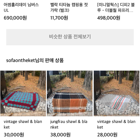
트를 세상에 내놓았습니다. '투우사'라는
P
스
스
젓
스
블
의
어썸홀리데이 님버스
벨락 티타늄 캠핑용 젓
[미니멀웍스] 디피2 블
 시스템은 악천후 속에서도 장비를 완벽하게 보호합니다. 
l
 뜻의 브랜드명처럼, 마타도르는 기존 아
U
U
가
U
루
 2. 경량화가 선사하는 기동성: 모든 제품은 '패커블'을 전
독
UL
가락 (벌크)
루 - 더블월 파프리카
u
제로 설계됩니다. 고성능 백팩이 신발 한 켤레보다 가볍고, 
웃도어 시장의 무겁고 거창한 장비라는 거
L
L
락
L
-
L
DP 2
자
690,000원
11,700원
498,000원
s
세면도구 케이스가 칫솔 한개 무게도 되지 않는 혁신은 여
(벌
더
대한 황소에 당당히 맞섰습니다. 불필요한 
여
행자의 피로도를 획기적으로 낮춰줍니다.  3. 실전 경험이
h
크)
블
러
부피를 죽이고 경험의 가치를 살린다는 그
 빚은 집요한 디테일: 젖은 비누를 넣어도 밖으로 물이 새
월
분,
지 않으면서 건조를 돕는 '플랫팩(FlatPak™)' 케이스처럼,
들의 철학은 콜로라도주 볼더의 거친 자연 
비슷한 상품 전체보기
파
 실제 여행가가 아니면 발견할 수 없는 사소한 불편함까지
안
속에서 더욱 견고해졌으며, 오늘날 전 세
 완벽하게 해결합니다.  가벼운 짐이 선사하는 더 깊은 몰
프
녕
계 모험가들의 짐을 덜어주는 패커블(Pac
입의 가치  데얼스는 여러분의 삶이 더 경쾌해지기를 바랍
리
하
니다. 마타도르는 "더 적게 챙기고, 더 많이 경험하라"고 말
kable) 기어의 독보적인 선두 주자로 자리
카
세
합니다. 무거운 배낭 대신 이들의 가벼운 기어를 선택함으
sofaontheket님의 판매 상품
D
매김했습니다.  초경량의 한계를 뛰어넘어 
요.
로써 얻게 되는 체력과 여유는 여러분의 여정을 더욱 풍요
P
자
롭게 만듭니다. 한 시즌 쓰고 버려지는 소모품이 아닌, 지
고성능의 본질을 증명하다  마타도르의 제
v
j
v
속 가능한 내구성을 갖춘 '진짜 장비'를 찾는다면 마타도르
2
연
품을 처음 접하면 그 가벼움에 놀라고, 실
i
u
i
가 정답입니다. 짐의 무게는 줄이고 모험의 크기는 키우고
과
제 필드에서 사용해 보면 그 견고함에 다
 싶은 당신에게, 데얼스가 자신 있게 제안합니다.  데얼스
n
n
n
도
 앱에서 마타도르의 혁신적인 라인업을 확인하고, 당신의
시 한번 놀라게 됩니다. 마타도르가 단순
t
g
t
거래 완료
시
 다음 여정을 가볍게 시작해 보세요.
a
f
a
히 '작은' 브랜드가 아닌 '강력한' 브랜드인 
의
g
r
g
이유는 다음과 같습니다.  1. 타협 없는 소
경
e
a
e
계
재 기술력: 대부분의 휴대용 장비가 내구
s
u
s
를
성을 포기할 때, 마타도르는 군용 스펙의
h
s
h
vintage shawl & blan
jungfrau shawl & bla
vintage shawl & blan
허
 코듀라(Cordura®) 원단을 사용하여 날카
a
h
a
ket
nket
ket
무
로운 바위나 나뭇가지에도 쉽게 찢어지지
w
a
w
는
30,000원
38,000원
28,000원
l
w
l
 않는 강인함을 갖췄습니다. 특히 IPX7 등