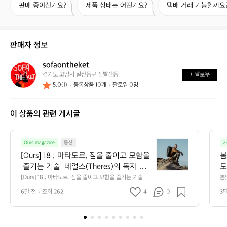
판매 중이신가요?
제품 상태는 어떤가요?
택배 거래 가능할까요
매
품
배
중
상
거
이
태
래
신
는
가
판매자 정보
가
어
능
요?
떤
할
sofaontheket
s
가
까
경기도 고양시 일산동구 정발산동
+ 팔로우
o
요?
요?
5.0
(1)
등록상품 10개
팔로워 0명
f
a
o
이 상품의 관련 게시글
n
t
h
[O
e
Ours magazine
등산
가
u
k
[Ours] 18 ; 마타도르, 짐을 줄이고 모함을
봄
r
e
 즐기는 기술  데얼스(Theres)의 독자 여
도
s]
t
러분, 안녕하세요. 자연과 도시의 경계를
[Ours] 18 ; 마타도르, 짐을 줄이고 모함을 즐기는 기술  데
봄
1
얼스(Theres)의 독자 여러분, 안녕하세요. 자연과 도시의
았
 허무는 라이프스타일을 제안하는 Ours입
8
6달 전
조회 262
4
0
3
 경계를 허무는 라이프스타일을 제안하는 Ours입니다. 오
니다. 오늘은 '가볍게, 더 멀리' 떠나고 싶
;
늘은 '가볍게, 더 멀리' 떠나고 싶은 모든 모험가의 로망을
 현실로 구현한 브랜드, 마타도르(Matador)의 이야기를
마
은 모든 모험가의 로망을 현실로 구현한
 들려드리려 합니다. 단순히 물건을 작게 접는 것을 넘어,
타
 브랜드, 마타도르(Matador)의 이야기를
 이동의 자유를 선사하는 이들의 세계로 여러분을 초대합