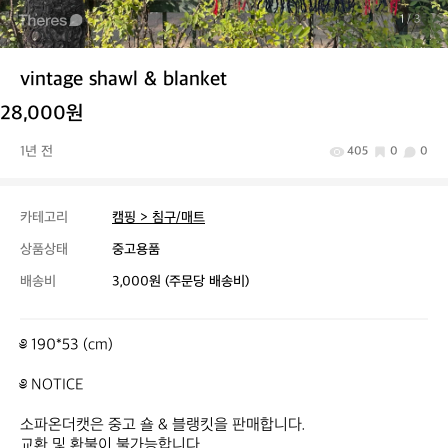
1
/ 3
vintage shawl & blanket
28,000원
1년 전
405
0
0
카테고리
캠핑 > 침구/매트
상품상태
중고용품
배송비
3,000원 (주문당 배송비)
༅ 190*53 (cm)

༅ NOTICE

소파온더캣은 중고 숄 & 블랭킷을 판매합니다.

교환 및 환불이 불가능합니다.
