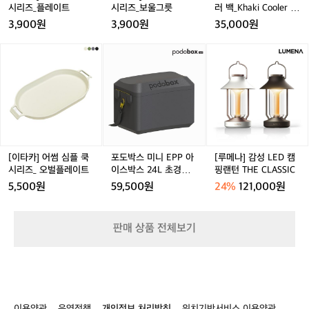
을
리
리
러
시리즈_플레이트
시리즈_보울그릇
러 백_Khaki Cooler B
선
즈
즈
백
ag (L)
3,900원
3,900원
35,000원
택
_
_
_
해
플
보
K
[이
포
[루
보
레
울
h
타
도
메
는
이
그
a
카]
박
나]
건
트
릇
k
어
스
감
어
i
썸
미
성
떨
C
심
니
L
까
o
플
E
E
요?
o
쿡
P
D
충
l
시
P
캠
[이타카] 어썸 심플 쿡
포도박스 미니 EPP 아
[루메나] 감성 LED 캠
전/
e
리
아
핑
시리즈_ 오벌플레이트
이스박스 24L 초경량
핑랜턴 THE CLASSIC
연
r
즈
이
랜
쿨러백 소프트하드 캠
5,500원
59,500원
24%
121,000원
료
B
_
스
턴
핑 보온 보냉 가방
두
a
오
박
T
가
g
벌
스
H
지
판매 상품 전체보기
(L)
플
2
E
로
레
4
C
데
이
L
L
얼
트
초
A
스
경
S
에
량
S
서
이용약관
운영정책
개인정보 처리방침
위치기반서비스 이용약관