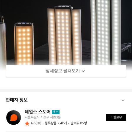
상세정보 펼쳐보기
판매자 정보
데얼스 스토어
데
우수
서울특별시 서초구 서초3동
+ 팔로우
얼
4.8
(91)
등록상품 2.4k개
팔로워 85명
스
스