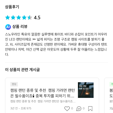
토
상품후기
어
4.5
상품 리뷰
스노우라인 특유의 깔끔한 실루엣에 화이트 바디와 손잡이 포인트가 어우러
진 LED 랜턴이에요 🔦 넓게 퍼지는 조명 구조로 캠핑 사이트를 밝히기 좋
고, XL 사이즈답게 존재감도 선명한 편이에요. 가벼운 휴대형 구성이라 텐트 
안팎이나 차박, 야간 산책 같은 아웃도어 상황에 두루 잘 어울리는 느낌입니
다.
이 상품의 관련 게시글
캠
캠핑
가
핑
캠핑 랜턴 종류 및 추천  캠핑 가려면 랜턴
봄
랜
은 필수품이죠🕯️ 중복 투자를 피하기 위해
도
턴
서 내가 추구하는 캠핑 스타일과 용도에
캠핑 랜턴 종류 및 추천  캠핑 가려면 랜턴은 필수품이죠🕯️
봄
종
 중복 투자를 피하기 위해서 내가 추구하는 캠핑 스타일과
았
 따라 랜턴을 선택해 보는 건 어떨까요? 충
류
3년 전
조회 975
0
0
3
 용도에 따라 랜턴을 선택해 보는 건 어떨까요? 충전/연료
전/연료 두 가지로 데얼스에서 추천해 드