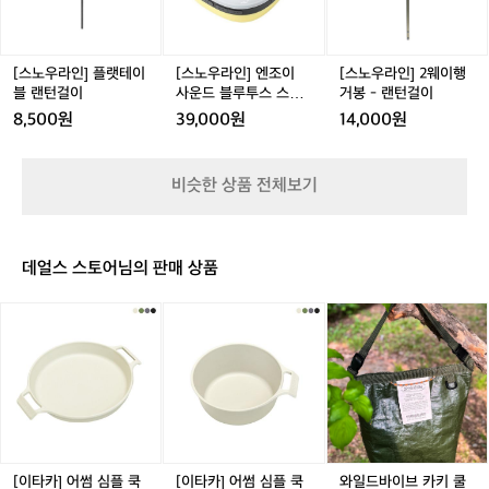
랜
턴
플
엔
2
 기압이나 추운 날씨의 영향을 받는 단점
기
턴
랫
조
웨
이 있어요 👉 https://theres.page.link/x
위
테
이
이
해
MKi 📌오일 랜턴 파라핀 오일을 주로 사
이
사
행
[스노우라인] 플랫테이
[스노우라인] 엔조이
[스노우라인] 2웨이행
서
용하고 심지가 필요합니다 등유 사용 시,
블
운
거
블 랜턴걸이
사운드 블루투스 스피
거봉 - 랜턴걸이
내
 심지를 매우 낮춰 써야 그을음이 안 생겨
랜
드
봉
커 랜턴
8,500원
39,000원
14,000원
가
턴
블
-
요 👉 https://theres.page.link/R3gp 📌
추
걸
루
랜
가압식 랜턴 가솔린과 등유를 사용합니다! 
구
이
투
턴
맨틀을 사용하고 알코올 예열과 펌핑이 필
하
비슷한 상품 전체보기
스
걸
는
요해서 사용 난이도가 높고 가격도 비싸요
스
이
캠
👀 ❌가스 및 오일/가입식 랜턴 주의❌ -
피
핑
 일산화탄소 중독 및 화재 조심🧯 - 부서
커
스
데얼스 스토어님의 판매 상품
랜
진 맨틀을 교체하지 않고 사용하면 글로브
타
턴
가 깨질 수 있어요 🔔메인 랜턴 1개는 필
일
[이
[이
와
수! 무드에 따라 추가 구매하세요 🙋‍♀️자세
과
타
타
일
한 용품 정보가 궁금하다면? 👉 https://t
용
카]
카]
드
도
heres.page.link/spdS
어
어
바
에
썸
썸
이
따
심
심
브
라
플
플
카
랜
쿡
쿡
키
턴
시
시
쿨
[이타카] 어썸 심플 쿡
[이타카] 어썸 심플 쿡
와일드바이브 카키 쿨