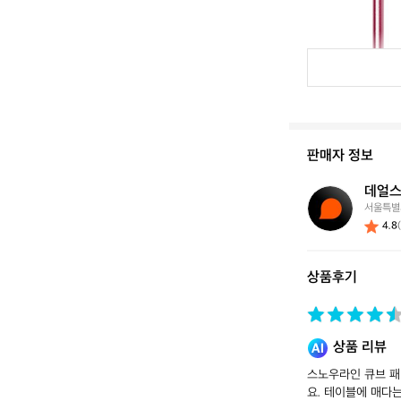
판매자 정보
데얼스
데
서울특별
얼
4.8
스
스
토
상품후기
어
상품 리뷰
스노우라인 큐브 패
요. 테이블에 매다