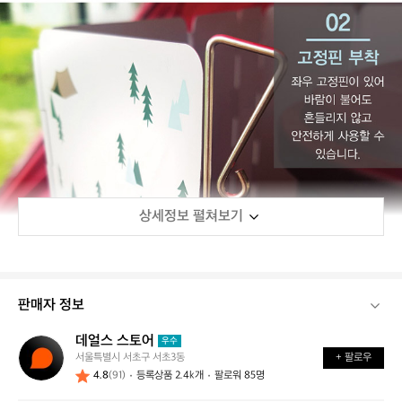
상세정보 펼쳐보기
판매자 정보
데얼스 스토어
데
우수
서울특별시 서초구 서초3동
+ 팔로우
얼
4.8
(91)
등록상품 2.4k개
팔로워 85명
스
스