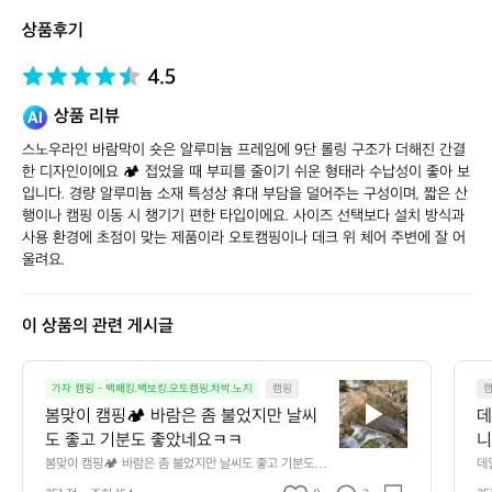
토
상품후기
어
4.5
상품 리뷰
스노우라인 바람막이 숏은 알루미늄 프레임에 9단 롤링 구조가 더해진 간결
한 디자인이에요 🏕️ 접었을 때 부피를 줄이기 쉬운 형태라 수납성이 좋아 보
입니다. 경량 알루미늄 소재 특성상 휴대 부담을 덜어주는 구성이며, 짧은 산
행이나 캠핑 이동 시 챙기기 편한 타입이에요. 사이즈 선택보다 설치 방식과 
사용 환경에 초점이 맞는 제품이라 오토캠핑이나 데크 위 체어 주변에 잘 어
울려요.
이 상품의 관련 게시글
봄
가자 캠핑 - 백패킹.백보킹.오토캠핑.차박.노지
캠핑
맞
봄맞이 캠핑🏕️ 바람은 좀 불었지만 날씨
데
이
도 좋고 기분도 좋았네요ㅋㅋ
니
캠
만
봄맞이 캠핑🏕️ 바람은 좀 불었지만 날씨도 좋고 기분도 좋
데
핑
았네요ㅋㅋ
단