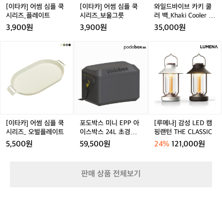
시
시
쿨
[이타카] 어썸 심플 쿡
[이타카] 어썸 심플 쿡
와일드바이브 카키 쿨
리
리
러
시리즈_플레이트
시리즈_보울그릇
러 백_Khaki Cooler B
즈
즈
백
ag (L)
3,900원
3,900원
35,000원
_
_
_
플
보
K
[이
포
[루
레
울
h
타
도
메
이
그
a
카]
박
나]
트
릇
k
어
스
감
i
썸
미
성
C
심
니
L
o
플
E
E
o
쿡
P
D
l
시
P
캠
[이타카] 어썸 심플 쿡
포도박스 미니 EPP 아
[루메나] 감성 LED 캠
e
리
아
핑
시리즈_ 오벌플레이트
이스박스 24L 초경량
핑랜턴 THE CLASSIC
r
즈
이
랜
쿨러백 소프트하드 캠
5,500원
59,500원
24%
121,000원
B
_
스
턴
핑 보온 보냉 가방
a
오
박
T
g
벌
스
H
판매 상품 전체보기
(L)
플
2
E
레
4
C
이
L
L
트
초
A
경
S