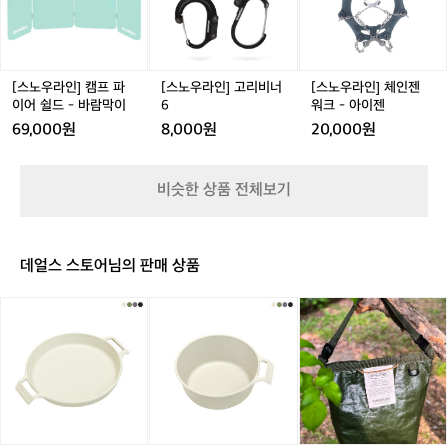
루
인]
인]
인]
미
캠
고
체
늄
프
리
인
파
비
젠
이
너
워
[스노우라인] 캠프 파
[스노우라인] 고리비너
[스노우라인] 체인젠
어
6
크
이어 쉴드 - 바람막이
6
워크 - 아이젠
쉴
-
69,000원
8,000원
20,000원
드
아
-
이
바
젠
비슷한 상품 전체보기
람
막
이
데얼스 스토어님의 판매 상품
[이
[이
와
타
타
일
카]
카]
드
어
어
바
썸
썸
이
심
심
브
플
플
카
쿡
쿡
키