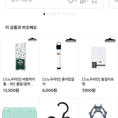
3달 전
조회 154
8
2
2
🏕️
요 
바
람
은
좀
불
이 상품과 비슷해요
었
지
[스
[스
[스
만
노
노
노
날
우
우
우
씨
라
라
라
도
인]
인]
인]
좋
바
종
팔
고
람
이
걸
기
막
컵
이
분
이
걸
포
[스노우라인] 바람막이
[스노우라인] 종이컵걸
[스노우라인] 팔걸이포
도
롱
이
켓
롱 - 8단 롤링/알루미
이
켓
좋
-
늄
13,500원
6,000원
7,900원
았
8
네
단
[스
[스
[스
요
롤
노
노
노
ㅋ
링/
우
우
우
ㅋ
알
라
라
라