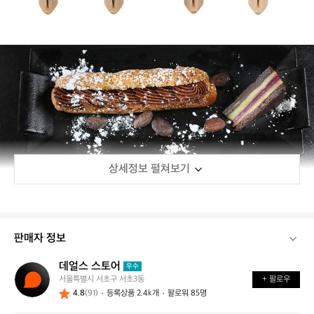
상세정보 펼쳐보기
판매자 정보
데얼스 스토어
데
우수
서울특별시 서초구 서초3동
+ 팔로우
얼
4.8
(91)
등록상품 2.4k개
팔로워 85명
스
스