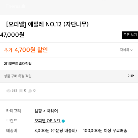
[오피넬] 에필레 NO.12 (자단나무)
47,000원
쿠폰 보기
4,700원 할인
추가
자세히
211포인트 최대적립
상품 구매 확정 적립
211P
532
0
0
카테고리
캠핑 > 쿡웨어
브랜드
오피넬 OPINEL
배송비
3,000원 (주문당 배송비)
100,000원 이상 무료배송