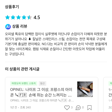
토
상품후기
어
4.5
상품 리뷰
오피넬 특유의 담백한 접이식 실루엣에 자단나무 손잡이가 더해져 따뜻한 분
위기가 살아나요 🌲 칼날은 스테인리스 스틸, 손잡이는 천연 목재로 구성돼 
기본기에 충실한 편이에요. NO.12는 비교적 큰 편이라 손이 넉넉한 분들에게 
잘 맞는 사이즈예요. 캠핑 식재료 손질이나 간단한 아웃도어 작업에 어울리
는 구성입니다.
이 상품의 관련 게시글
O
아웃도어 브랜드 스토리
등산
자
P
OPINEL: 나이프 그 이상, 프랑스의 아이
✨
I
콘 🔪🇫🇷  손에 쥐는 순간 느껴지는 클래
간
N
식한 감성. 주방에서, 캠핑장에서, 혹은 호
인
OPINEL: 나이프 그 이상, 프랑스의 아이콘 🔪🇫🇷  손에
✨N
E
 쥐는 순간 느껴지는 클래식한 감성. 주방에서, 캠핑장에
2
주머니 속에서 조용히 존재감을 드러내는
들
L:
1년 전
조회 240
3
0
2
서, 혹은 호주머니 속에서 조용히 존재감을 드러내는 나이
 
 나이프! 바로 오피넬(Opinel)이다. 1890
드