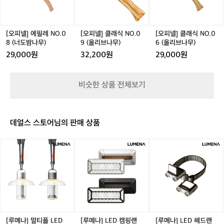
레
식
식
는
오피넬 키즈 시리즈나 정원용 나이프, 버
N
N
N
클
섯칼, 접이식 톱 등 컬렉션도 꽤나 다양하
O.
O.
O.
래
다. 단순한 나이프를 넘어선 ‘생활 도구’ 브
0
0
0
식
[오피넬] 에필레 NO.0
[오피넬] 클래식 NO.0
[오피넬] 클래식 NO.0
랜드로 진화 중이다.  오래될수록 더 좋은
8
9
6
한
8 (너도밤나무)
9 (올리브나무)
6 (올리브나무)
 나이프  많은 사람들에게 오피넬은 첫 나
(너
(올
(올
감
29,000원
32,200원
29,000원
도
리
리
이프의 추억으로 남는다. 그리고 시간이
성.
밤
브
브
주
 지나도, 그 감성과 품질은 여전히 유효하
나
나
나
방
다. 지금도 프랑스에서 제작되며, “심플하
비슷한 상품 전체보기
무)
무)
무)
에
고 저렴하지만 믿을 수 있는” 이 브랜드의
서,
 철학은 변함없다.  “Opinel – 더 이상 설명
캠
이 필요 없는 나이프.” 처음 시작하는 사람
핑
데얼스 스토어님의 판매 상품
에게도, 평생을 함께할 파트너를 찾는 이
장
에
에게도, 오피넬은 늘 좋은 선택이다.
[루
[루
[루
서,
메
메
메
혹
나]
나]
나]
은
멀
L
L
호
티
E
E
주
플
D
D
머
L
캠
헤
니
E
핑
드
속
D
랜
랜
[루메나] 멀티플 LED
[루메나] LED 캠핑랜
[루메나] LED 헤드랜
에