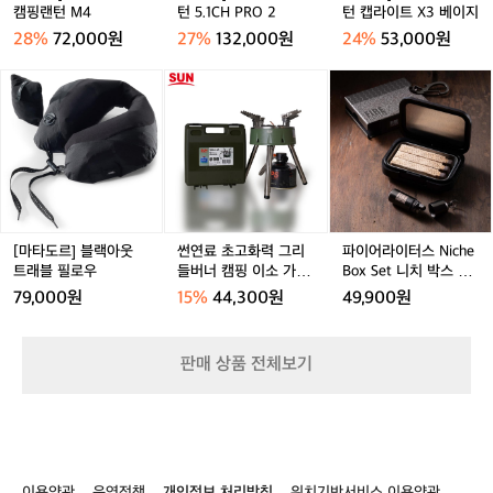
캠
턴
턴
캠핑랜턴 M4
턴 5.1CH PRO 2
턴 캡라이트 X3 베이지
서
핑
5.
캡
조
28%
72,000원
27%
132,000원
24%
53,000원
랜
1
라
용
턴
C
이
[마
썬
파
히
M
H
트
타
연
이
존
4
P
X
도
료
어
재
R
3
르]
초
라
감
O
베
블
고
이
을
2
이
랙
화
터
드
지
아
력
스
러
웃
그
N
내
트
리
i
는
[마타도르] 블랙아웃
썬연료 초고화력 그리
파이어라이터스 Niche
래
들
c
나
트래블 필로우
들버너 캠핑 이소 가스
Box Set 니치 박스 세
블
버
h
이
강염버너
트 미니 케이스
79,000원
15%
44,300원
49,900원
필
너
e
프!
로
캠
B
바
우
핑
o
로
판매 상품 전체보기
이
x
오
소
S
피
가
e
넬
스
t
(O
강
니
p
염
치
i
이용약관
운영정책
개인정보 처리방침
위치기반서비스 이용약관