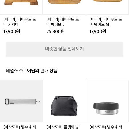
우
우
우
드
드
드
도
도
도
마
마
마
[이타카] 레이우드 도
[이타카] 레이우드 도
[이타카] 레이우드 도
거
웨
웨
마 거치대
마 웨이브 L
마 웨이브 M
치
이
이
17,900원
25,800원
17,900원
대
브
브
L
M
비슷한 상품 전체보기
데얼스 스토어님의 판매 상품
[마
[마
[마
타
타
타
도
도
도
르]
르]
르]
방
플
방
수
랫
수
워
팩
워
터
방
터
프
수
프
[마타도르] 방수 워터
[마타도르] 플랫팩 방
[마타도르] 방수 워터