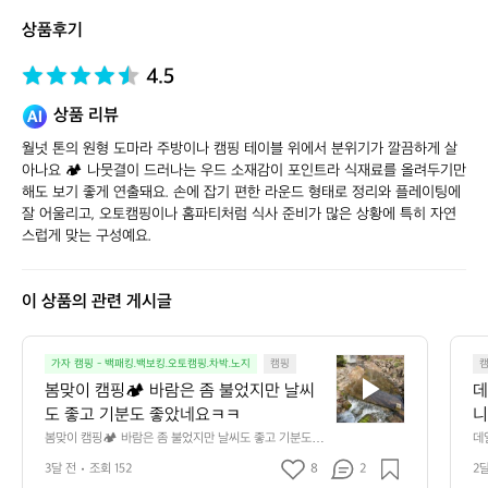
토
상품후기
어
4.5
상품 리뷰
월넛 톤의 원형 도마라 주방이나 캠핑 테이블 위에서 분위기가 깔끔하게 살
아나요 🏕️ 나뭇결이 드러나는 우드 소재감이 포인트라 식재료를 올려두기만 
해도 보기 좋게 연출돼요. 손에 잡기 편한 라운드 형태로 정리와 플레이팅에 
잘 어울리고, 오토캠핑이나 홈파티처럼 식사 준비가 많은 상황에 특히 자연
스럽게 맞는 구성예요.
이 상품의 관련 게시글
봄
가자 캠핑 - 백패킹.백보킹.오토캠핑.차박.노지
캠핑
맞
봄맞이 캠핑🏕️ 바람은 좀 불었지만 날씨
데
이
도 좋고 기분도 좋았네요ㅋㅋ
니
캠
만
봄맞이 캠핑🏕️ 바람은 좀 불었지만 날씨도 좋고 기분도 좋
데
핑
았네요ㅋㅋ
단
3달 전
조회 152
8
2
2
🏕️
요 