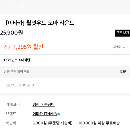
[이타카] 월넛우드 도마 라운드
25,900원
쿠폰 보기
1,295원 할인
추가
자세히
123포인트 최대적립
상품 구매 확정 적립
123P
146
0
0
카테고리
캠핑 > 쿡웨어
브랜드
이타카 ITHAKA
배송비
3,000원 (주문당 배송비)
100,000원 이상 무료배송