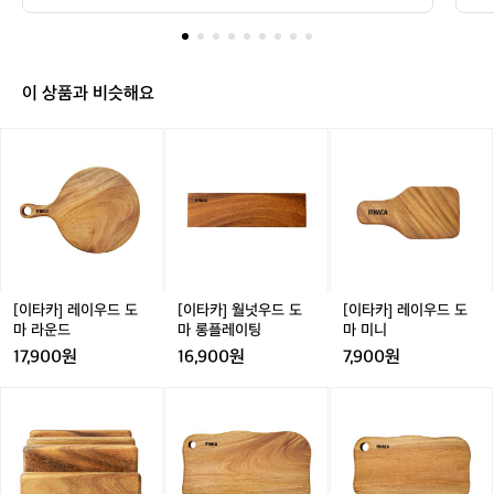
바
람
은
좀
불
이 상품과 비슷해요
었
지
[이
[이
[이
만
타
타
타
날
카]
카]
카]
씨
레
월
레
도
이
넛
이
좋
우
우
우
고
드
드
드
기
도
도
도
분
마
마
마
[이타카] 레이우드 도
[이타카] 월넛우드 도
[이타카] 레이우드 도
도
라
롱
미
마 라운드
마 롱플레이팅
마 미니
좋
운
플
니
17,900원
16,900원
7,900원
았
드
레
네
이
[이
[이
[이
요
팅
타
타
타
ㅋ
카]
카]
카]
ㅋ
레
레
레
이
이
이