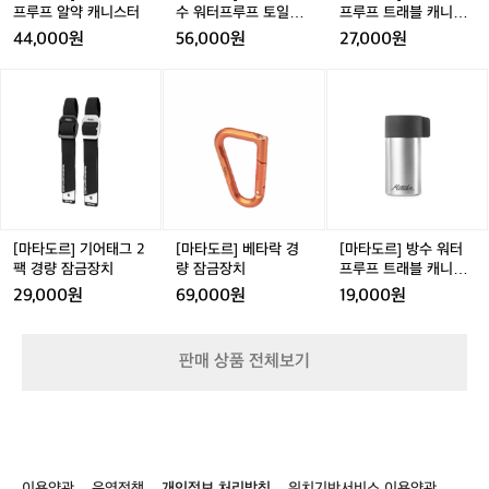
루
워
루
프루프 알약 캐니스터
수 워터프루프 토일레
프루프 트래블 캐니스
프
터
프
트리 세면도구 케이스
터 100ml
44,000원
56,000원
27,000원
알
프
트
약
루
래
[마
[마
[마
캐
프
블
타
타
타
니
토
캐
도
도
도
스
일
니
르]
르]
르]
터
레
스
기
베
방
트
터
어
타
수
리
1
태
락
워
세
0
그
경
터
면
0
2
량
프
[마타도르] 기어태그 2
[마타도르] 베타락 경
[마타도르] 방수 워터
도
m
팩
잠
루
팩 경량 잠금장치
량 잠금장치
프루프 트래블 캐니스
구
l
경
금
프
터 40ml
29,000원
69,000원
19,000원
케
량
장
트
이
잠
치
래
스
금
블
판매 상품 전체보기
장
캐
치
니
스
터
4
0
이용약관
운영정책
개인정보 처리방침
위치기반서비스 이용약관