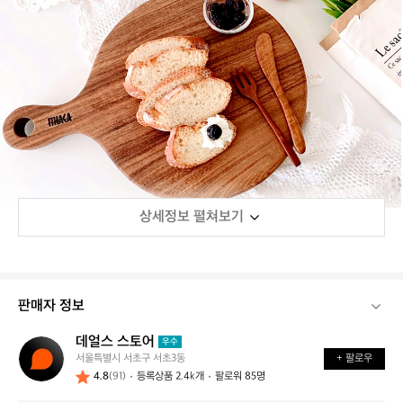
상세정보 펼쳐보기
판매자 정보
데얼스 스토어
데
우수
서울특별시 서초구 서초3동
+ 팔로우
얼
4.8
(91)
등록상품 2.4k개
팔로워 85명
스
스