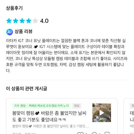
토
상품후기
어
4.0
상품 리뷰
이타카 IGT 코너 유닛 플레이트는 깔끔한 블랙 톤과 코너에 맞춘 직선형 실
루엣이 돋보여요 🏕️ IGT 시스템에 맞는 플레이트 구성이라 테이블 확장과 
레이아웃 정리에 잘 어울리는 편이에요. 소재 표기는 본문에서 확인되지 않
지만, 코너 유닛 특성상 모듈형 캠핑 테이블과 조합해 쓰기 좋아요. 사이즈와 
호환 규격을 맞춰 두면 오토캠핑, 차박, 감성 캠핑 세팅에 활용하기 좋답니
다.
이 상품의 관련 게시글
봄
가자 캠핑 - 백패킹.백보킹.오토캠핑.차박.노지
캠핑
맞
봄맞이 캠핑🏕️ 바람은 좀 불었지만 날씨
데
이
도 좋고 기분도 좋았네요ㅋㅋ
니
캠
만
봄맞이 캠핑🏕️ 바람은 좀 불었지만 날씨도 좋고 기분도 좋
데
핑
았네요ㅋㅋ
단