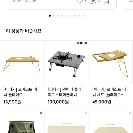
3달 전
조회 156
8
2
2
🏕️
요 
바
람
은
좀
불
이 상품과 비슷해요
었
지
[이
[이
[이
만
타
타
타
날
카]
카]
카]
씨
로
원
로
도
버
버
버
좋
스
너
스
고
트
플
트
기
버
레
버
분
너
이
너
[이타카] 로버스트 버
[이타카] 원버너 플레
[이타카] 로버스트 버
도
플
트
세
너 플레이트
이트 - 테이블버너
너 세트 (플레이트+테
좋
레
-
트
이블)
13,900원
130,000원
45,000원
았
이
테
(플
네
트
이
레
[이
[이
[이
요
블
이
타
타
타
ㅋ
버
트
카]
카]
카]
ㅋ
너
+테
캠
와
헥