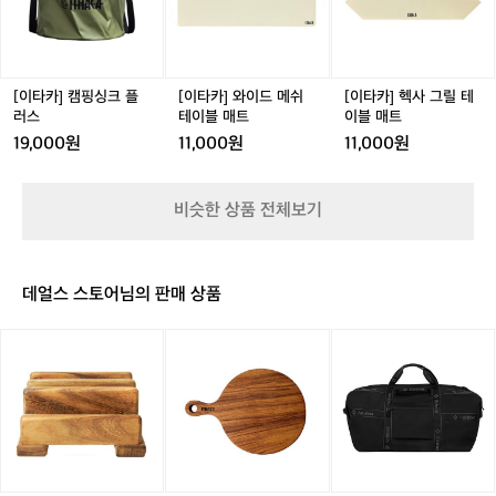
이
핑
이
사
블)
싱
드
그
크
메
릴
플
쉬
테
러
테
이
[이타카] 캠핑싱크 플
[이타카] 와이드 메쉬
[이타카] 헥사 그릴 테
스
이
블
러스
테이블 매트
이블 매트
블
매
19,000원
11,000원
11,000원
매
트
트
비슷한 상품 전체보기
데얼스 스토어님의 판매 상품
[이
[이
[헬
타
타
리
카]
카]
녹
레
월
스]
이
넛
클
우
우
래
드
드
식
도
도
더