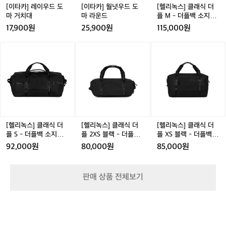
마
마
플
[이타카] 레이우드 도
[이타카] 월넛우드 도
[헬리녹스] 클래식 더
거
라
M
마 거치대
마 라운드
플 M - 더플백 소지품
치
운
-
수납가방
17,900원
25,900원
115,000원
대
드
더
플
[헬
[헬
[헬
백
리
리
리
소
녹
녹
녹
지
스]
스]
스]
품
클
클
클
수
래
래
래
납
식
식
식
가
더
더
더
방
플
플
플
[헬리녹스] 클래식 더
[헬리녹스] 클래식 더
[헬리녹스] 클래식 더
S
2
X
플 S - 더플백 소지품
플 2XS 블랙 - 더플백
플 XS 블랙 - 더플백
-
X
S
수납가방
소지품 수납가방
소지품 수납가방
92,000원
80,000원
85,000원
더
S
블
플
블
랙
백
랙
-
판매 상품 전체보기
소
-
더
지
더
플
품
플
백
수
백
소
납
소
지