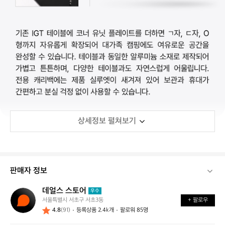
상세정보 펼쳐보기
판매자 정보
데얼스 스토어
데
우수
서울특별시 서초구 서초3동
+ 팔로우
얼
4.8
(91)
등록상품 2.4k개
팔로워 85명
스
스