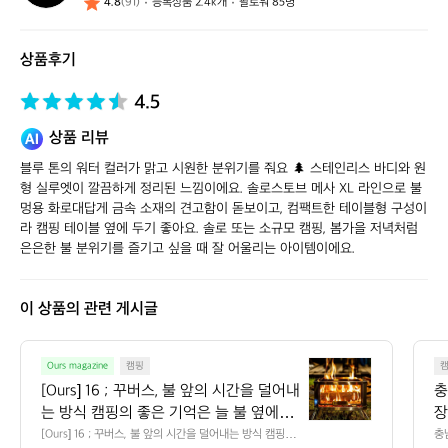
4.8
(91)
등록상품 2.4k개
팔로워 85명
스
스
토
상품후기
어
4.5
상품 리뷰
블루 톤의 워터 컬러가 맑고 시원한 분위기를 줘요 🌲 스테인리스 바디와 원
형 실루엣이 깔끔하게 정리된 느낌이에요. 솔로스토브 메사 XL 라인으로 불
멍용 화로대답게 금속 소재의 견고함이 돋보이고, 컴팩트한 테이블형 구성이
라 캠핑 테이블 옆에 두기 좋아요. 솔로 또는 소규모 캠핑, 봄가을 저녁처럼 
은은한 불 분위기를 즐기고 싶을 때 잘 어울리는 아이템이에요.
이 상품의 관련 게시글
[O
Ours magazine
캠핑
u
[Ours] 16 ; 꾸버스, 불 앞의 시간을 덜어내
충
r
는 방식 캠핑의 좋은 기억은 늘 불 옆에서
장
s]
 시작됩니다. 그런데 불을 피우기까지의
무
[Ours] 16 ; 꾸버스, 불 앞의 시간을 덜어내는 방식 캠핑의
충
1