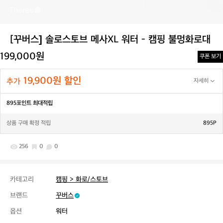
[꾸버스] 솔로스토브 메사XL 워터 - 캠핑 불멍화로대
199,000원
쿠폰 보기
19,900원 할인
추가
자세히
895포인트 최대적립
상품 구매 확정 적립
895P
256
0
0
카테고리
캠핑 > 화로/스토브
브랜드
꾸버스
옵션
워터