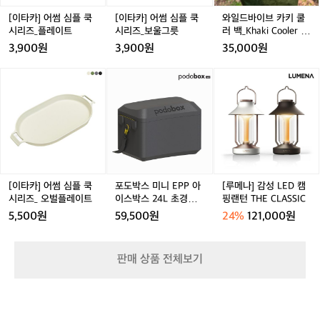
쿡
쿡
키
정
 그리고 중요한 건, 마지막 정리까지 생각
시
시
쿨
[이타카] 어썸 심플 쿡
[이타카] 어썸 심플 쿡
와일드바이브 카키 쿨
은
했다는 점입니다. 데얼스가 꾸버스를 추천
리
리
러
시리즈_플레이트
시리즈_보울그릇
러 백_Khaki Cooler B
생
하는 이유도 여기 있어요. 바베큐를 거창
즈
즈
백
ag (L)
각
3,900원
3,900원
35,000원
_
_
_
한 이벤트로 만들지 않고, 오늘 저녁의 자
보
플
보
K
연스러운 선택으로 바꿔주기 때문입니다.
[이
포
[루
다
레
울
h
타
도
메
 바베큐는 불 위에서 완성되지만, 매번 만
길
이
그
a
카]
박
나]
죠.
족을 가르는 건 준비입니다. 꾸버스는 준
트
릇
k
어
스
감
숯
비를 덜어내고, 우리가 불 옆에 머무는 시
i
썸
미
성
을
간을 늘립니다. 이번 주말, 혹은 오늘 저녁
C
심
니
L
꺼
o
 불을 더 쉽게 사용하고 싶다면, 꾸버스부
플
E
E
내
o
터 시작해보세요.
쿡
P
D
고,
l
시
P
캠
점
[이타카] 어썸 심플 쿡
포도박스 미니 EPP 아
[루메나] 감성 LED 캠
e
리
아
핑
화
시리즈_ 오벌플레이트
이스박스 24L 초경량
핑랜턴 THE CLASSIC
r
즈
이
랜
하
쿨러백 소프트하드 캠
5,500원
59,500원
24%
121,000원
B
_
스
턴
핑 보온 보냉 가방
고,
a
오
박
T
그
g
벌
스
H
릴
판매 상품 전체보기
(L)
플
2
E
을
레
4
C
올
이
L
L
리
트
초
A
고,
경
S