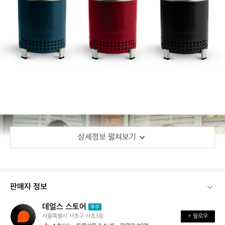
상세정보 펼쳐보기
판매자 정보
데얼스 스토어
데
우수
서울특별시 서초구 서초3동
+ 팔로우
얼