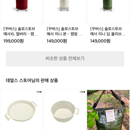
수록 좋습니다. 꾸버스가 말하는 가치가
솔
솔
솔
억
테일 좋은 장비는 ‘갖고 싶은 마음’보다 ‘또 쓰고 싶은 마
-
스
핑
음’을 만듭니다. 꺼내기 쉬운 구조, 손이 덜 가는 세팅, 익숙
로
로
로
은
 또렷한 이유는, 스펙이 아니라 시간을 기
캠
-
불
해질수록 더 빨라지는 사용감. 그리고 중요한 건, 마지막
스
스
스
늘
준으로 설계하기 때문이에요. ‘20초 설치’
 정리까지 생각했다는 점입니다. 데얼스가 꾸버스를 추천
핑
캠
멍
토
토
토
불
 같은 표현은 단순한 문구가 아니라 약속
하는 이유도 여기 있어요. 바베큐를 거창한 이벤트로 만들
불
핑
화
브
브
브
옆
지 않고, 오늘 저녁의 자연스러운 선택으로 바꿔주기 때문
처럼 들립니다. 불 앞에서의 허들을 낮추
멍
불
로
메
메
메
에
[꾸버스] 솔로스토브
[꾸버스] 솔로스토브
[꾸버스] 솔로스토브
입니다. 바베큐는 불 위에서 완성되지만, 매번 만족을 가르
화
멍
대
겠다는 의지. 세팅이 쉬워지면, 바베큐는
사
사
사
는 건 준비입니다. 꾸버스는 준비를 덜어내고, 우리가 불
서
메사XL 멀버리 - 캠핑
메사 미니 본 - 캠핑 불
메사 미니 딥 올리브 -
로
화
 옆에 머무는 시간을 늘립니다. 이번 주말, 혹은 오늘 저녁
 더 가벼운 선택지가 됩니다. 불을 ‘관리’하
X
미
미
불멍화로대
멍화로대
캠핑 불멍화로대
시
199,000원
149,000원
149,000원
대
로
 불을 더 쉽게 사용하고 싶다면, 꾸버스부터 시작해보세요.
L
니
니
는 감각이 경험을 바꿉니다 바베큐의 난이
작
대
멀
본
딥
됩
도는 불판 위보다 불 아래에서 갈립니다.
버
-
올
니
 온도가 일정해야 하고, 연기는 과하지 않
비슷한 상품 전체보기
리
캠
리
다.
아야 하며, 뒷정리의 불편함이 남지 않아
-
핑
브
그
야 하죠. 꾸버스는 그 변수를 줄이는 데 익
캠
불
-
런
숙한 브랜드입니다. 데얼스는 이 브랜드를 
핑
멍
캠
데
데얼스 스토어님의 판매 상품
불
화
핑
“잘 굽는 장비”가 아니라 누구나 잘 굽게
불
멍
로
불
을
 만드는 장비로 소개하고 싶었어요. 처음
[이
[이
와
화
대
멍
피
 써도 결과가 크게 흔들리지 않는 경험, 그
타
타
일
로
화
우
게 꾸버스의 본질에 가깝습니다. 한 번 더
카]
카]
드
대
로
기
 굽고 싶게 만드는 디테일 좋은 장비는 ‘갖
어
어
바
대
까
썸
썸
이
고 싶은 마음’보다 ‘또 쓰고 싶은 마음’을
지
심
심
브
 만듭니다. 꺼내기 쉬운 구조, 손이 덜 가는 
의
플
플
카
과
세팅, 익숙해질수록 더 빨라지는 사용감.