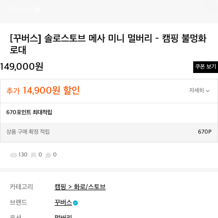
[꾸버스] 솔로스토브 메사 미니 멀버리 - 캠핑 불멍화
로대
149,000원
쿠폰 보기
14,900원 할인
추가
자세히
670포인트 최대적립
상품 구매 확정 적립
670P
130
0
0
카테고리
캠핑 > 화로/스토브
브랜드
꾸버스