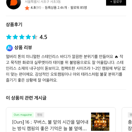
서울특별시 서초구 서초3동
+ 팔로우
얼
4.8
(91)
등록상품 2.4k개
팔로워 85명
스
스
토
상품후기
어
4.5
상품 리뷰
멀버리 톤의 미니멀한 스테인리스 바디가 깔끔한 분위기를 만들어요 🔥 작
고 묵직한 화로대 실루엣이라 테이블 위 불멍용으로도 잘 어울립니다. 스테
인리스 소재의 내구성이 돋보이고, 컴팩트한 사이즈라 1~2인 캠핑에 부담 없
이 맞는 편이에요. 감성적인 오토캠핑이나 야외 테라스처럼 불꽃 분위기를 
즐기기 좋은 상황에 잘 어울려요.
이 상품의 관련 게시글
[O
Ours magazine
캠핑
u
[Ours] 16 ; 꾸버스, 불 앞의 시간을 덜어내
충
r
는 방식 캠핑의 좋은 기억은 늘 불 옆에서
장