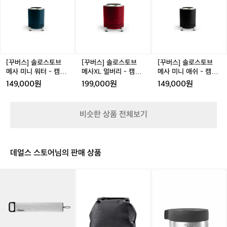
캠
인
리
 느리게 즐기는 시간이지만, 세팅은 빠를
스]
스]
스]
기
버스의 본질에 가깝습니다. 한 번 더 굽고 싶게 만드는 디
핑
레
브
수록 좋습니다. 꾸버스가 말하는 가치가
솔
솔
솔
억
테일 좋은 장비는 ‘갖고 싶은 마음’보다 ‘또 쓰고 싶은 마
불
스
-
음’을 만듭니다. 꺼내기 쉬운 구조, 손이 덜 가는 세팅, 익숙
로
로
로
은
 또렷한 이유는, 스펙이 아니라 시간을 기
멍
-
캠
해질수록 더 빨라지는 사용감. 그리고 중요한 건, 마지막
스
스
스
늘
준으로 설계하기 때문이에요. ‘20초 설치’
 정리까지 생각했다는 점입니다. 데얼스가 꾸버스를 추천
화
캠
핑
토
토
토
불
 같은 표현은 단순한 문구가 아니라 약속
하는 이유도 여기 있어요. 바베큐를 거창한 이벤트로 만들
로
핑
불
브
브
브
옆
지 않고, 오늘 저녁의 자연스러운 선택으로 바꿔주기 때문
처럼 들립니다. 불 앞에서의 허들을 낮추
대
불
멍
메
메
메
에
[꾸버스] 솔로스토브
[꾸버스] 솔로스토브
[꾸버스] 솔로스토브
입니다. 바베큐는 불 위에서 완성되지만, 매번 만족을 가르
멍
화
겠다는 의지. 세팅이 쉬워지면, 바베큐는
사
사
사
는 건 준비입니다. 꾸버스는 준비를 덜어내고, 우리가 불
서
메사 미니 워터 - 캠핑
메사XL 멀버리 - 캠핑
메사 미니 애쉬 - 캠핑
화
로
 옆에 머무는 시간을 늘립니다. 이번 주말, 혹은 오늘 저녁
 더 가벼운 선택지가 됩니다. 불을 ‘관리’하
미
X
미
불멍화로대
불멍화로대
불멍화로대
시
149,000원
199,000원
149,000원
로
대
 불을 더 쉽게 사용하고 싶다면, 꾸버스부터 시작해보세요.
니
L
니
는 감각이 경험을 바꿉니다 바베큐의 난이
작
대
워
멀
애
됩
도는 불판 위보다 불 아래에서 갈립니다.
터
버
쉬
니
 온도가 일정해야 하고, 연기는 과하지 않
비슷한 상품 전체보기
-
리
-
다.
아야 하며, 뒷정리의 불편함이 남지 않아
캠
-
캠
그
야 하죠. 꾸버스는 그 변수를 줄이는 데 익
핑
캠
핑
런
숙한 브랜드입니다. 데얼스는 이 브랜드를 
불
핑
불
데
데얼스 스토어님의 판매 상품
멍
불
멍
“잘 굽는 장비”가 아니라 누구나 잘 굽게
불
화
멍
화
을
 만드는 장비로 소개하고 싶었어요. 처음
[마
[마
[마
로
화
로
피
 써도 결과가 크게 흔들리지 않는 경험, 그
타
타
타
대
로
대
우
게 꾸버스의 본질에 가깝습니다. 한 번 더
도
도
도
대
기
 굽고 싶게 만드는 디테일 좋은 장비는 ‘갖
르]
르]
르]
까
방
플
방
고 싶은 마음’보다 ‘또 쓰고 싶은 마음’을
지
수
랫
수
 만듭니다. 꺼내기 쉬운 구조, 손이 덜 가는 
의