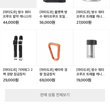
워
팩
워
과
세팅, 익숙해질수록 더 빨라지는 사용감.
터
방
터
정
 그리고 중요한 건, 마지막 정리까지 생각
프
수
프
[마타도르] 방수 워터
[마타도르] 플랫팩 방
[마타도르] 방수 워터
은
했다는 점입니다. 데얼스가 꾸버스를 추천
루
워
루
프루프 알약 캐니스터
수 워터프루프 토일레
프루프 트래블 캐니스
생
하는 이유도 여기 있어요. 바베큐를 거창
프
터
프
트리 세면도구 케이스
터 100ml
각
44,000원
56,000원
27,000원
알
프
트
한 이벤트로 만들지 않고, 오늘 저녁의 자
보
약
루
래
연스러운 선택으로 바꿔주기 때문입니다.
[마
[마
[마
다
캐
프
블
타
타
타
 바베큐는 불 위에서 완성되지만, 매번 만
길
니
토
캐
도
도
도
죠.
족을 가르는 건 준비입니다. 꾸버스는 준
스
일
니
르]
르]
르]
숯
비를 덜어내고, 우리가 불 옆에 머무는 시
터
레
스
기
베
방
을
간을 늘립니다. 이번 주말, 혹은 오늘 저녁
트
터
어
타
수
꺼
리
1
 불을 더 쉽게 사용하고 싶다면, 꾸버스부
태
락
워
내
세
0
터 시작해보세요.
그
경
터
고,
면
0
2
량
프
점
[마타도르] 기어태그 2
[마타도르] 베타락 경
[마타도르] 방수 워터
도
m
팩
잠
루
화
팩 경량 잠금장치
량 잠금장치
프루프 트래블 캐니스
구
l
경
금
프
하
터 40ml
29,000원
69,000원
19,000원
케
량
장
트
고,
이
잠
치
래
그
스
금
블
릴
판매 상품 전체보기
장
캐
을
치
니
올
스
리