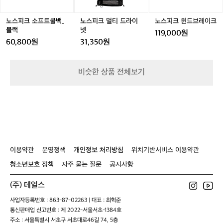
트
트
드
트
드
브
보
쿨
쿨
라
쿨
라
레
단
백
백
이
백
이
이
소
노스피크 소프트쿨백_
노스피크 멀티 드라이
노스피크 윈드브레이크
_
_
넷
_
넷
크
_
이
블랙
넷
119,000원
블
블
블
밀
60,800원
31,350원
랙
랙
랙
크
를
선
비슷한 상품 전체보기
호
하
시
는
것
같
더
라
이용약관
운영정책
개인정보 처리방침
위치기반서비스 이용약관
구
요
청소년보호 정책
자주 묻는 질문
공지사항
~
블
(주) 데얼스
랙
이
사업자등록번호 : 863-87-02263 | 대표 : 최혁준
멋
통신판매업 신고번호 : 제 2022-서울서초-1384호
있
주소 : 서울특별시 서초구 서초대로46길 74, 5층