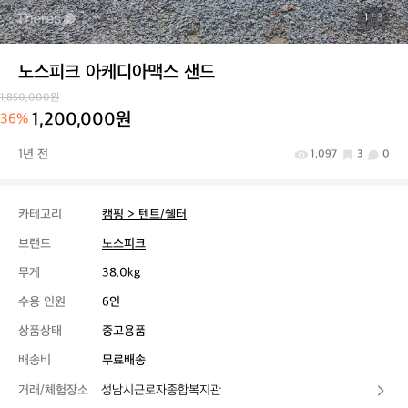
1
/ 3
노스피크 아케디아맥스 샌드
1,850,000원
1,200,000원
36%
1년 전
1,097
3
0
카테고리
캠핑 > 텐트/쉘터
브랜드
노스피크
무게
38.0kg
수용 인원
6인
상품상태
중고용품
배송비
무료배송
거래/체험장소
성남시근로자종합복지관