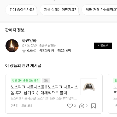
판
제
택
판매 중이신가요?
제품 상태는 어떤가요?
택배 거래 가능할까요
매
품
배
중
상
거
이
태
래
신
는
가
판매자 정보
가
어
능
요?
떤
할
까만양파
까
가
까
경기도 성남시 중원구 갈현동
+ 팔로우
만
요?
요?
0.0
(0)
등록상품 1개
팔로워 0명
양
파
이 상품의 관련 게시글
노
캠핑 장비 용품 정보 공유
캠핑
캠
스
노스피크 나르시스돔!! 노스피크 나르시스
노
피
돔 후기 남겨요 :)  대체적으로 블랙보단
즈
크
 소이밀크를 선호하시는 것 같더라구요~
담
노스피크 나르시스돔!! 노스피크 나르시스돔 후기 남겨요
노
나
 :)  대체적으로 블랙보단 소이밀크를 선호하시는 것 같더
로
 블랙이 멋있긴하지만 관리도 그렇고 여름
 
르
2년 전
조회 355
2
0
1년
라구요~ 블랙이 멋있긴하지만 관리도 그렇고 여름에 단점
 
에 단점이 될 것 같긴하네요  무게는 10kg
는
시
이 될 것 같긴하네요  무게는 10kg이고 솔캠이나 백패킹하
 
기에는 좀 무거운 사이즈긴하네요 단 성인 2이 사용하기에
스
이고 솔캠이나 백패킹하기에는 좀 무거운