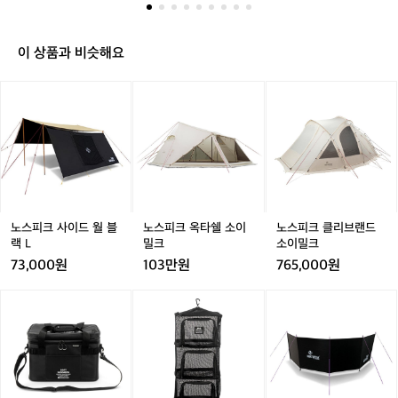
는 충분하다는 것  디자인은 머 다들 칭찬을 많이해서~  그
돔!!
 사이즈긴하네요 단 성인 2이 사용하기에
리고 가격은 40만 초반대인데~ 고가는 아니지만 저가도
노
는 충분하다는 것  디자인은 머 다들 칭찬
 아닌 포지션인 듯 하네요 :)
스
이 상품과 비슷해요
을 많이해서~  그리고 가격은 40만 초반
피
대인데~ 고가는 아니지만 저가도 아닌 포
크
노
노
노
노
노
노
지션인 듯 하네요 :)
나
스
스
스
스
스
스
르
피
피
피
피
피
피
시
크
크
크
크
크
크
스
사
사
옥
사
옥
클
돔
이
이
타
이
타
리
후
드
드
쉘
드
쉘
브
기
월
월
소
월
소
랜
남
블
블
이
블
이
드
노스피크 사이드 월 블
노스피크 옥타쉘 소이
노스피크 클리브랜드
겨
랙
랙
밀
랙
밀
소
랙 L
밀크
소이밀크
요
L
L
크
L
크
이
L
73,000원
103만원
765,000원
:)
밀
대
크
노
노
노
노
노
노
체
스
스
스
스
스
스
적
피
피
피
피
피
피
으
크
크
크
크
크
크
로
소
소
멀
소
멀
윈
블
프
프
티
프
티
드
랙