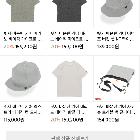
납
에
운
운
운
스
스
이
이
도
관리
으
틴
틴
틴
 
페
페
트
트
로
디
기
기
기
 
어
어
공
공
의
 
 
어
어
어
런
런
용
용
류,
 지
 
메
메
이
트
트
신
에게
리
리
너
능
릿지 마운틴 기어 메리
릿지 마운틴 기어 메리
릿지 마운틴 기어 이너
화
화
발,
 
노
노
프
노 베이직 마이크로 보
노 베이직 마이크로 보
프 버킷 햇 NT 콰이어
갈
이
이
가
아
베
베
버
더 반팔 티 세이지 그레
더 반팔 티 차콜 미스트
트 그레이
다
트
트
리
20%
159,200원
20%
159,200원
139,000원
우
이
이
킷
이 남성
남성
고
공
공
터
 
여
직
직
햇
용
용
릿
릿
릿
까
 
D
마
마
N
지
지
지
지
 
하
이
이
T
마
마
마
랜
한
 
크
크
콰
운
운
운
번
로
로
이
 
틴
틴
틴
에
보
보
어
 
기
기
기
넣
더
더
트
어
어
어
만
고,
반
반
그
엑
메
사
압
 
팔
팔
레
스
리
코
축
릿지 마운틴 기어 엑스
릿지 마운틴 기어 메리
릿지 마운틴 기어 사코
내
티
티
이
트
노
슈
트라 베이직 캡 모자 N
노 베이직 반팔 티 화이
슈 트래블 백 글레이셔
스
로
세
차
라
베
트
T 콰이어트 그레이
트 크림 남성
그레이
트
115,000원
20%
159,200원
154,000원
이
콜
과
베
이
래
랩
지
미
한
이
직
블
으
그
스
직
반
백
가
로
판매 상품 전체보기
레
트