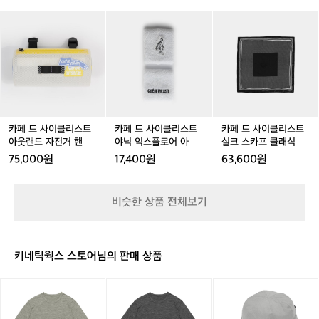
스
스
랜
스
랜
익
이
클
엔
 
플
플
드
플
드
스
 
카
카
카
카
카
가
딩
로
로
방
로
방
플
페
페
페
페
페
임
방
먼
어
어
수
어
수
로
드
드
드
드
드
프
이
 
반
반
드
반
드
어
는
사
사
사
사
사
답
이
팔
팔
라
팔
라
햇
 
이
이
이
이
이
답
불
니다
티
티
이
티
이
쵸
클
클
클
클
클
하
 사
셔
셔
백
셔
백
크
 
리
리
리
리
리
면
(
츠
츠
백
츠
백
공
재
스
스
스
스
스
로 
시
블
블
팩
블
팩
용
 
트
트
트
트
트
다
카페 드 사이클리스트
카페 드 사이클리스트
카페 드 사이클리스트
작
랙
랙
블
랙
블
 
아
아
야
야
실
아웃랜드 자전거 핸들
야닉 익스플로어 아대
실크 스카프 클래식 블
부
 
공
공
랙
공
랙
은 
웃
웃
닉
닉
크
바 가방 트랜스페어런
손목밴드 화이트 공용
랙 공용
터
 
75,000원
17,400원
63,600원
 
용
용
공
용
공
랜
랜
익
익
스
트 화이트 공용
피
니다
은
용
용
드
드
스
스
카
곤
 
리
자
자
플
플
프
 위
하
비슷한 상품 전체보기
 
을
전
전
로
로
클
죠.
정
 
거
거
어
어
래
4
도록
핸
핸
아
아
식
 
5
체
들
들
대
대
블
L
원
니
키네틱웍스 스토어님의 판매 상품
바
바
손
손
랙
 연
넉
신
정
가
가
목
목
공
넉
 
릿
릿
릿
 
방
방
밴
밴
용
한
 
지
지
지
터
트
트
드
드
수
아가
마
마
마
 
랜
랜
화
화