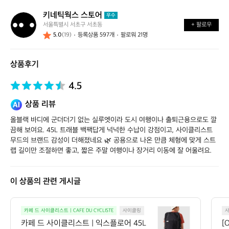
키네틱웍스 스토어
키
우수
서울특별시 서초구 서초동
+ 팔로우
네
5.0
(19)
등록상품 597개
팔로워 21명
틱
웍
스
상품후기
스
토
어
4.5
상품 리뷰
올블랙 바디에 군더더기 없는 실루엣이라 도시 여행이나 출퇴근용으로도 깔
끔해 보여요. 45L 트래블 백팩답게 넉넉한 수납이 강점이고, 사이클리스트 
무드의 브랜드 감성이 더해졌네요 🌿 공용으로 나온 만큼 체형에 맞게 스트
랩 길이만 조절하면 좋고, 짧은 주말 여행이나 장거리 이동에 잘 어울려요.
이 상품의 관련 게시글
카
카페 드 사이클리스트 | CAFE DU CYCLISTE
사이클링
페
카페 드 사이클리스트 | 익스플로어 45L
[