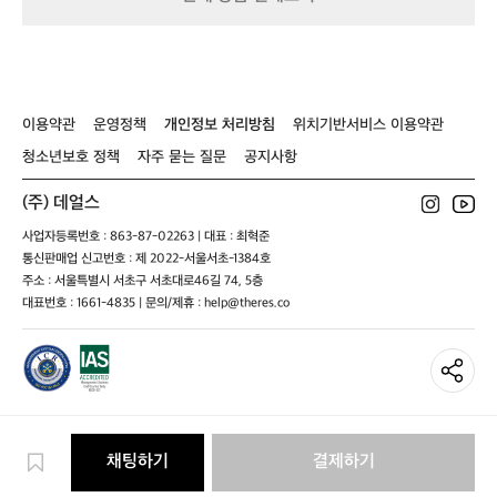
캡
팔
글
부
람
이
남
모
티
레
피
적
남
성
자
화
이
를
리
성
N
이
셔
딱
을
T
트
그
잡
디
콰
크
레
아
이용약관
운영정책
개인정보 처리방침
위치기반서비스 이용약관
이
림
이
 
흔
어
남
들
 
청소년보호 정책
자주 묻는 질문
공지사항
트
성
림
는
그
을
(주) 데얼스
 
레
줄
니
이
사업자등록번호 : 863-87-02263 | 대표 : 최혁준
여
의
통신판매업 신고번호 : 제 2022-서울서초-1384호
요.
를
등
주소 : 서울특별시 서초구 서초대로46길 74, 5층
 
에
대표번호 : 1661-4835 | 문의/제휴 : help@theres.co
메
e
면
 
양
 
손
능
이
 
자
 
유
채팅하기
결제하기
로
 
워