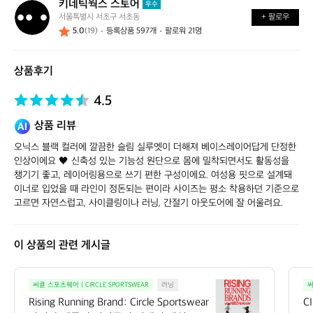
키네틱웍스 스토어
키
우수
서울특별시 서초구 서초동
+ 팔로우
네
5.0
(19)
등록상품 597개
팔로워 21명
틱
웍
스
상품후기
스
토
어
4.5
상품 리뷰
오닉스 블랙 컬러에 깔끔한 슬림 실루엣이 더해져 베이스레이어답게 단정한 
인상이에요 🖤 신축성 있는 기능성 원단으로 몸에 밀착되면서도 활동성을 
챙기기 좋고, 레이어링용으로 쓰기 편한 구성이에요. 여성용 핏으로 설계돼 
이너로 입었을 때 라인이 정돈되는 편이라 사이즈는 평소 착용하던 기준으로 
고르면 자연스럽고, 사이클링이나 러닝, 간절기 아웃도어에 잘 어울려요.
이 상품의 관련 게시글
R
써클 스포츠웨어 | CIRCLE SPORTSWEAR
러닝
써
i
Rising Running Brand: Circle Sportswear  
C
s