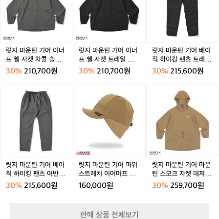
운
운
운
사
틴
틴
틴
용
기
기
기
자
어
어
어
에
이
이
베
게
너
너
이
릿지 마운틴 기어 이너
릿지 마운틴 기어 이너
릿지 마운틴 기어 베이
도
프
프
직
프 쉘 자켓 차콜 슬레이
프 쉘 자켓 트레일 쉐도
직 하이킹 팬츠 트레일
도
쉘
쉘
하
트 공용
우 공용
쉐도우 공용
30%
210,700원
30%
210,700원
30%
215,600원
착
자
자
이
했
켓
켓
킹
릿
릿
릿
습
차
트
팬
지
지
지
니
콜
레
츠
마
마
마
다.
슬
일
트
운
운
운
글
레
쉐
레
틴
틴
틴
로
이
도
일
기
기
기
벌
트
우
쉐
어
어
어
러
공
공
도
베
파
마
닝
용
용
우
이
워
운
큐
릿지 마운틴 기어 베이
릿지 마운틴 기어 파워
릿지 마운틴 기어 마운
공
직
스
틴
직 하이킹 팬츠 어반 슬
스트레치 이어머프 캡
틴 스모크 자켓 데저트
레
용
하
트
스
레이트 공용
모자 데저트 듄
듄 공용
이
30%
215,600원
160,000원
30%
259,700원
이
레
모
션
킹
치
크
계
팬
이
자
정
판매 상품 전체보기