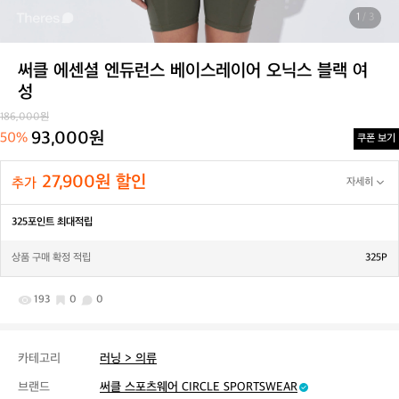
1
/ 3
써클 에센셜 엔듀런스 베이스레이어 오닉스 블랙 여
성
186,000원
93,000원
50%
쿠폰 보기
27,900원 할인
추가
자세히
325포인트 최대적립
상품 구매 확정 적립
325P
193
0
0
카테고리
러닝 > 의류
브랜드
써클 스포츠웨어 CIRCLE SPORTSWEAR