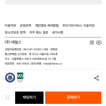
츠
어
켓
T
어
머
데
h
반
프
저
e
슬
캡
트
P
레
모
듄
u
이
자
공
r
이용약관
운영정책
개인정보 처리방침
위치기반서비스 이용약관
트
데
용
p
공
저
o
청소년보호 정책
자주 묻는 질문
공지사항
용
트
s
듄
e
(주) 데얼스
C
사업자등록번호 : 863-87-02263 | 대표 : 최혁준
o
통신판매업 신고번호 : 제 2022-서울서초-1384호
m
p
주소 : 서울특별시 서초구 서초대로46길 74, 5층
a
대표번호 : 1661-4835 | 문의/제휴 : help@theres.co
n
y
가
‘지
금
가
장
채팅하기
결제하기
주
목