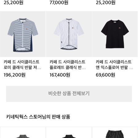
liste #엔젤린레이스저지 #슈퍼소닉포그 #
래
래
어
래
어
래
양말 플라잉 피쉬 화이
말 플라잉 피쉬 블랙 온
양말 플라잉 피쉬 네이
25,200원
77,000원
25,200원
사
블
블
로
블
로
블
트 공용
화이트 공용
비 공용
남성사이클웨어 #사이클저지 #반팔저지
이
아
아
레
아
레
아
 #레이스저지 #프린트저지 #라이딩룩 #빕
카
카
카
카
카
카
클
웃
웃
이
웃
이
웃
페
페
페
페
페
페
숏 #로드사이클링 #사이클링삭스 #프렌
리
랜
랜
스
랜
스
랜
드
드
드
드
드
드
스
치스타일 #여름사이클웨어 #사이클웨어
드
드
삭
드
삭
드
사
사
사
사
사
사
트'의
추천
삭
삭
스
삭
스
삭
이
이
이
이
이
이
<
스
스
양
스
양
스
클
클
클
클
클
클
엔
양
양
말
양
말
양
리
리
리
리
리
리
젤
말
말
플
말
플
말
스
스
스
스
스
스
린
플
플
라
플
라
플
트
트
트
트
트
트
카페 드 사이클리스트
카페 드 사이클리스트
카페 드 사이클리스트
레
라
라
잉
라
잉
라
로
로
플
로
플
앤
로미 클래식 반팔 져지
플로레뜨 클래식 반팔
앤 익스플로어 반팔 티
이
잉
잉
피
잉
피
잉
미
미
로
미
로
익
화이트 네이비 남성
져지 화이트 남성
셔츠 블랙 공용
스
196,200원
167,400원
69,600원
피
피
쉬
피
쉬
피
클
클
레
클
레
스
반
쉬
쉬
블
쉬
블
쉬
래
래
뜨
래
뜨
플
팔
화
화
랙
화
랙
네
식
식
클
식
클
로
져
비슷한 상품 전체보기
이
이
온
이
온
이
반
반
래
반
래
어
지
트
트
화
트
화
비
팔
팔
식
팔
식
반
슈
공
공
이
공
이
공
져
져
반
져
반
팔
퍼
용
용
트
용
트
용
지
지
팔
지
팔
티
소
키네틱웍스 스토어님의 판매 상품
공
공
화
화
져
화
져
셔
닉
용
용
이
이
지
이
지
츠
포
릿
릿
릿
트
트
화
트
화
블
그
지
지
지
네
네
이
네
이
랙