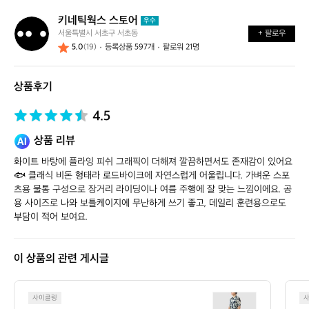
키네틱웍스 스토어
키
우수
서울특별시 서초구 서초동
+ 팔로우
네
5.0
(19)
등록상품 597개
팔로워 21명
틱
웍
스
상품후기
스
토
어
4.5
상품 리뷰
화이트 바탕에 플라잉 피쉬 그래픽이 더해져 깔끔하면서도 존재감이 있어요 
🐟 클래식 비돈 형태라 로드바이크에 자연스럽게 어울립니다. 가벼운 스포
츠용 물통 구성으로 장거리 라이딩이나 여름 주행에 잘 맞는 느낌이에요. 공
용 사이즈로 나와 보틀케이지에 무난하게 쓰기 좋고, 데일리 훈련용으로도 
부담이 적어 보여요.
이 상품의 관련 게시글
오
사이클링