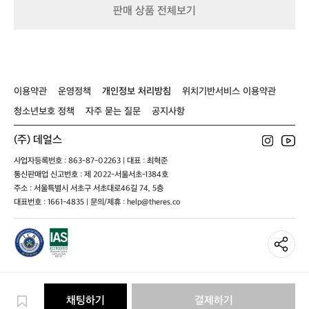
팬
이
자
닉
판매 상품 전체보기
츠
어
켓
포
어
머
데
그'
반
프
저
프
슬
캡
트
린
레
모
듄
트
이
자
공
가
이용약관
운영정책
개인정보 처리방침
위치기반서비스 이용약관
트
데
용
딥
공
저
네
청소년보호 정책
자주 묻는 질문
공지사항
용
트
이
듄
비
(주) 데얼스
와
사업자등록번호 : 863-87-02263 | 대표 : 최혁준
아
통신판매업 신고번호 : 제 2022-서울서초-1384호
이
보
주소 : 서울특별시 서초구 서초대로46길 74, 5층
리
대표번호 : 1661-4835 | 문의/제휴 : help@theres.co
톤
으
로
어
우
러
져,
채팅하기
결제하기
멀