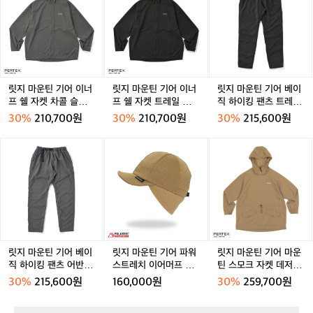
(남
마
마
마
이
이
트
이
트
공
성)
운
운
운
비
비
남
비
남
용
>
틴
틴
틴
남
남
성
남
성
에
기
기
기
성
성
성
블
어
어
어
랙
이
이
베
빕
너
너
이
릿지 마운틴 기어 이너
릿지 마운틴 기어 이너
릿지 마운틴 기어 베이
숏
프
프
직
프 쉘 자켓 차콜 슬레이
프 쉘 자켓 트레일 쉐도
직 하이킹 팬츠 트레일
을
쉘
쉘
하
트 공용
우 공용
쉐도우 공용
30%
210,700원
30%
210,700원
30%
215,600원
매
자
자
이
치
켓
켓
킹
릿
릿
릿
했
차
트
팬
지
지
지
어
콜
레
츠
마
마
마
요.
슬
일
트
운
운
운
번
레
쉐
레
틴
틴
틴
지
이
도
일
기
기
기
듯
트
우
쉐
어
어
어
흩
공
공
도
베
파
마
어
용
용
우
이
워
운
지
릿지 마운틴 기어 베이
릿지 마운틴 기어 파워
릿지 마운틴 기어 마운
공
직
스
틴
직 하이킹 팬츠 어반 슬
스트레치 이어머프 캡
틴 스모크 자켓 데저트
는
용
하
트
스
레이트 공용
모자 데저트 듄
듄 공용
'슈
30%
215,600원
160,000원
30%
259,700원
이
레
모
퍼
킹
치
크
소