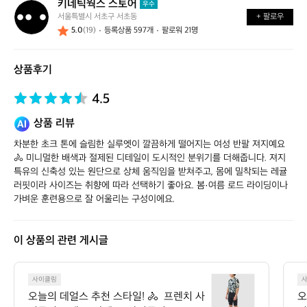
키네틱웍스 스토어
키
우수
서울특별시 서초구 서초동
+ 팔로우
네
5.0
(19)
등록상품 597개
팔로워 21명
틱
웍
스
상품후기
스
토
어
4.5
상품 리뷰
차분한 초크 톤에 슬림한 실루엣이 깔끔하게 떨어지는 여성 반팔 져지예요 
🚴 미니멀한 배색과 절제된 디테일이 도시적인 분위기를 더해줍니다. 져지 
특유의 신축성 있는 원단으로 상체 움직임을 받쳐주고, 몸에 밀착되는 레귤
러핏이라 사이즈는 취향에 따라 선택하기 좋아요. 봄·여름 로드 라이딩이나 
가벼운 훈련용으로 잘 어울리는 구성이에요.
이 상품의 관련 게시글
오
사이클링
늘
오늘의 데얼스 추천 스타일! 🚴  프렌치 사
오
의