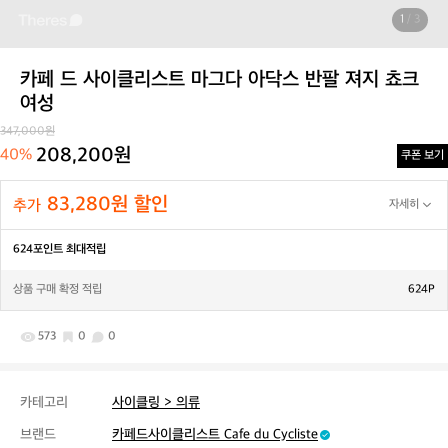
1
/ 3
카페 드 사이클리스트 마그다 아닥스 반팔 져지 쵸크
여성
347,000원
208,200원
40%
쿠폰 보기
83,280원 할인
추가
자세히
624포인트 최대적립
상품 구매 확정 적립
624P
573
0
0
카테고리
사이클링 > 의류
브랜드
카페드사이클리스트 Cafe du Cycliste