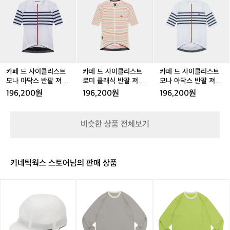
페
페
페
페
페
페
이
스
스
스
스
스
스
 #레이스저지 #프린트저지 #라이딩룩 #빕
드
드
드
드
드
드
클
반
반
반
반
반
반
사
사
사
사
사
사
숏 #로드사이클링 #사이클링삭스 #프렌
리
팔
팔
팔
팔
팔
팔
이
이
이
이
이
이
스
치스타일 #여름사이클웨어 #사이클웨어
져
져
져
져
져
져
클
클
클
클
클
클
트'의
추천
지
지
지
지
지
지
리
리
리
리
리
리
<
쵸
쵸
제
쵸
제
제
스
스
스
스
스
스
엔
크
크
이
크
이
이
트
트
트
트
트
트
카페 드 사이클리스트
카페 드 사이클리스트
카페 드 사이클리스트
젤
남
남
다
남
다
다
모
모
로
모
로
모
모나 아닥스 반팔 져지
로미 클래식 반팔 져지
모나 아닥스 반팔 져지
린
성
성
이
성
이
이
나
나
미
나
미
나
클래식 화이트 여성
쵸크 파이어 여성
클래식 화이트 남성
레
196,200원
196,200원
196,200원
트
트
트
아
아
클
아
클
아
이
여
여
남
닥
닥
래
닥
래
닥
스
성
성
성
스
스
식
스
식
스
반
비슷한 상품 전체보기
반
반
반
반
반
반
팔
팔
팔
팔
팔
팔
팔
져
져
져
져
져
져
져
지
지
지
지
지
지
지
슈
키네틱웍스 스토어님의 판매 상품
클
클
쵸
클
쵸
클
퍼
래
래
크
래
크
래
소
릿
릿
릿
식
식
파
식
파
식
닉
지
지
지
화
화
이
화
이
화
포
마
마
마
이
이
어
이
어
이
그
운
운
운
트
트
여
트
여
트
(남
틴
틴
틴
여
여
성
여
성
남
성)