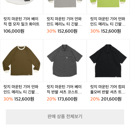
기
기
기
성
성
성
성
>
어
어
어
에
베
언
언
블
이
와
와
릿지 마운틴 기어 베이
릿지 마운틴 기어 언와
릿지 마운틴 기어 언와
랙
직
인
인
직 캡 모자 밀크 화이트
인드 메리노 티 긴팔 웜
인드 메리노 티 긴팔 라
빕
캡
드
드
페블 남성
임 미스트 남성
106,000원
30%
152,600원
30%
152,600원
숏
모
메
메
을
자
리
리
릿
릿
릿
매
밀
노
노
지
지
지
치
크
티
티
마
마
마
했
화
긴
긴
운
운
운
어
이
팔
팔
틴
틴
틴
요.
트
웜
라
기
기
기
번
페
임
어
어
어
지
블
미
언
베
컴
듯
남
스
와
이
피
흩
릿지 마운틴 기어 언와
릿지 마운틴 기어 베이
릿지 마운틴 기어 컴피
성
트
인
직
풀
인드 메리노 티 긴팔 러
직 반팔 셔츠 코스트 그
풀오버 반팔 셔츠 트레
어
남
드
반
오
스틱 브론즈 남성
레이 남성
일 쉐도우 남성
지
30%
152,600원
20%
173,600원
20%
201,600원
성
메
팔
버
는
리
셔
반
'슈
노
츠
팔
퍼
판매 상품 전체보기
티
코
셔
소
긴
스
츠
닉