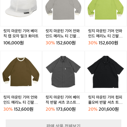
는
운
운
운
사
사
샌
사
샌
그
가
틴
틴
틴
이
이
드
이
드
레
벼
기
기
기
트
트
스
트
스
이
운
어
어
어
클
클
톤
클
톤
공
원
베
언
언
레
레
남
레
남
용
단
이
와
와
릿지 마운틴 기어 베이
릿지 마운틴 기어 언와
릿지 마운틴 기어 언와
이
이
성
이
성
과
직
인
인
직 캡 모자 밀크 화이트
인드 메리노 티 긴팔 웜
인드 메리노 티 긴팔 라
남
남
남
절
캡
드
드
페블 남성
임 미스트 남성
성
성
성
106,000원
30%
152,600원
30%
152,600원
묘
모
메
메
한
자
리
리
릿
릿
릿
실
밀
노
노
지
지
지
루
크
티
티
마
마
마
엣
화
긴
긴
운
운
운
으
이
팔
팔
틴
틴
틴
로
트
웜
라
기
기
기
계
페
임
어
어
어
절
블
미
언
베
컴
의
남
스
와
이
피
온
릿지 마운틴 기어 언와
릿지 마운틴 기어 베이
릿지 마운틴 기어 컴피
성
트
인
직
풀
인드 메리노 티 긴팔 러
직 반팔 셔츠 코스트 그
풀오버 반팔 셔츠 트레
도
남
드
반
오
스틱 브론즈 남성
레이 남성
일 쉐도우 남성
변
30%
152,600원
20%
173,600원
20%
201,600원
성
메
팔
버
화
리
셔
반
속
노
츠
팔
에
판매 상품 전체보기