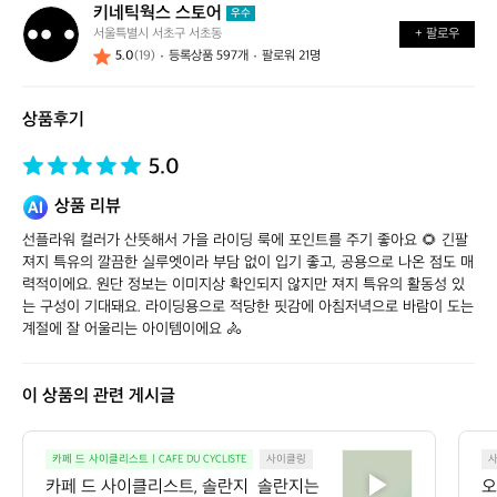
키네틱웍스 스토어
키
우수
서울특별시 서초구 서초동
+ 팔로우
네
5.0
(19)
등록상품 597개
팔로워 21명
틱
웍
스
상품후기
스
토
어
5.0
상품 리뷰
선플라워 컬러가 산뜻해서 가을 라이딩 룩에 포인트를 주기 좋아요 🌻 긴팔 
져지 특유의 깔끔한 실루엣이라 부담 없이 입기 좋고, 공용으로 나온 점도 매
력적이에요. 원단 정보는 이미지상 확인되지 않지만 져지 특유의 활동성 있
는 구성이 기대돼요. 라이딩용으로 적당한 핏감에 아침저녁으로 바람이 도는 
계절에 잘 어울리는 아이템이에요 🚴
이 상품의 관련 게시글
카
카페 드 사이클리스트 | CAFE DU CYCLISTE
사이클링
페
카페 드 사이클리스트, 솔란지  솔란지는
오