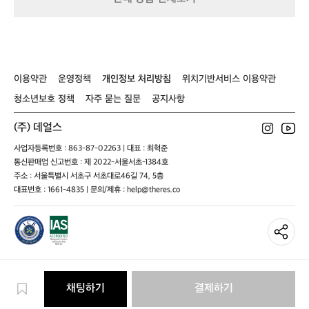
티
코
셔
서
긴
스
츠
도
팔
트
트
안
러
그
레
정
스
레
일
적
틱
이
쉐
인
이용약관
운영정책
개인정보 처리방침
위치기반서비스 이용약관
브
남
도
퍼
론
성
우
포
청소년보호 정책
자주 묻는 질문
공지사항
즈
남
먼
남
성
스
(주) 데얼스
성
를
사업자등록번호 : 863-87-02263 | 대표 : 최혁준
제
통신판매업 신고번호 : 제 2022-서울서초-1384호
공
합
주소 : 서울특별시 서초구 서초대로46길 74, 5층
니
대표번호 : 1661-4835 | 문의/제휴 : help@theres.co
다.
움
직
임
을
방
해
채팅하기
결제하기
하
지