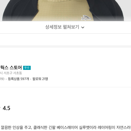
상세정보 펼쳐보기
웍스 스토어
우수
시 서초구 서초동
(19)
등록상품 597개
팔로워 21명
4.5
 깔끔한 인상을 주고, 클래식한 긴팔 베이스레이어 실루엣이라 레이어링이 자연스러워