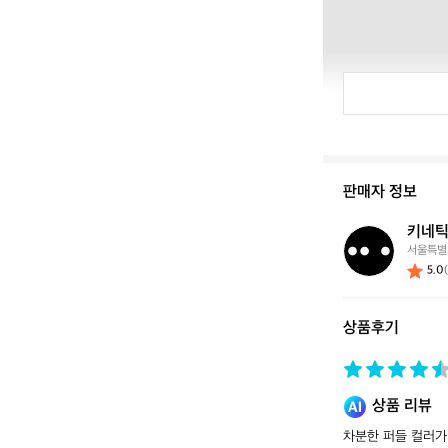
판매자 정보
키네틱
키
서울특별
네
5.0
틱
웍
스
상품후기
스
토
어
상품 리뷰
차분한 퍼들 컬러가