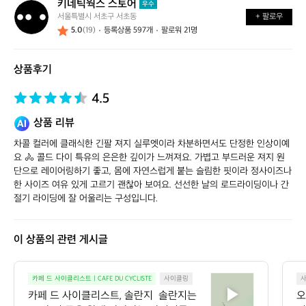
키네틱웍스 스토어
키
우수
서울특별시 서초구 서초동
+ 팔로우
네
5.0
(19)
등록상품 597개
팔로워 21명
틱
웍
스
상품후기
스
토
어
4.5
상품 리뷰
차콜 컬러에 클래식한 긴팔 져지 실루엣이라 차분하면서도 단정한 인상이예
요 🚴 콜드 다이 특유의 은은한 깊이가 느껴져요. 가볍고 부드러운 져지 원
단으로 레이어링하기 좋고, 몸에 자연스럽게 붙는 슬림한 핏이라 정사이즈나 
한 사이즈 여유 있게 고르기 괜찮아 보여요. 선선한 날의 로드라이딩이나 간
절기 라이딩에 잘 어울리는 구성입니다.
이 상품의 관련 게시글
카
카페 드 사이클리스트 | CAFE DU CYCLISTE
사이클링
페
카페 드 사이클리스트, 솔란지  솔란지는
오
드