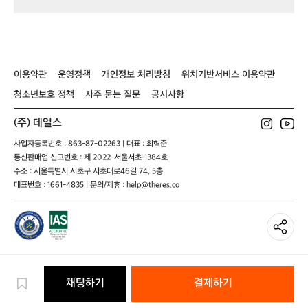
캡
팔
글
서
남
이
모
티
레
도
성
남
자
화
이
안
성
N
이
셔
정
T
트
그
적
콰
크
레
인
이용약관
운영정책
개인정보 처리방침
위치기반서비스 이용약관
이
림
이
퍼
어
남
포
청소년보호 정책
자주 묻는 질문
공지사항
트
성
먼
그
스
(주) 데얼스
레
를
이
사업자등록번호 : 863-87-02263 | 대표 : 최혁준
제
통신판매업 신고번호 : 제 2022-서울서초-1384호
공
합
주소 : 서울특별시 서초구 서초대로46길 74, 5층
니
대표번호 : 1661-4835 | 문의/제휴 : help@theres.co
다.
움
직
임
을
방
해
채팅하기
결제하기
하
지