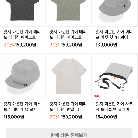
운
운
운
남
남
콜
남
콜
콜
가
틴
틴
틴
성
성
드
성
드
드
벼
기
기
기
다
다
다
운
어
어
어
이
이
이
원
메
메
이
차
차
버
단
리
리
너
릿지 마운틴 기어 메리
릿지 마운틴 기어 메리
릿지 마운틴 기어 이너
콜
콜
베
과
노
노
프
노 베이직 마이크로 보
노 베이직 마이크로 보
프 버킷 햇 NT 콰이어
여
여
나
절
베
베
버
더 반팔 티 차콜 미스트
더 반팔 티 세이지 그레
트 그레이
성
성
남
20%
159,200원
20%
159,200원
139,000원
묘
이
이
킷
남성
이 남성
성
한
직
직
햇
릿
릿
릿
실
마
마
N
지
지
지
루
이
이
T
마
마
마
엣
크
크
콰
운
운
운
으
로
로
이
틴
틴
틴
로
보
보
어
기
기
기
계
더
더
트
어
어
어
절
반
반
그
엑
메
사
의
팔
팔
레
스
리
코
온
릿지 마운틴 기어 엑스
릿지 마운틴 기어 메리
릿지 마운틴 기어 사코
티
티
이
트
노
슈
트라 베이직 캡 모자 N
노 베이직 반팔 티 화이
슈 트래블 백 글레이셔
도
차
세
라
베
트
T 콰이어트 그레이
트 크림 남성
그레이
변
115,000원
20%
159,200원
154,000원
콜
이
베
이
래
화
미
지
이
직
블
속
스
그
직
반
백
에
판매 상품 전체보기
트
레