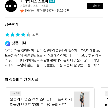
키네틱웍스 스토어
키
우수
서울특별시 서초구 서초동
+ 팔로우
네
5.0
(19)
등록상품 597개
팔로워 21명
틱
웍
스
상품후기
스
토
어
4.5
상품 리뷰
차분한 퍼들 컬러와 미니멀한 실루엣이 깔끔하게 떨어지는 자켓이에요 🚴 
보온성 중심의 써멀 원단으로 가을·초겨울 라이딩에 어울리고, 남성용 레귤
러 핏이라 이너 레이어링도 수월한 편이에요. 몸에 너무 붙지 않아 라이딩 자
세에서도 부담이 덜한 느낌이라, 쌀쌀한 바람 막는 데 잘 맞는 구성이에요.
이 상품의 관련 게시글
오
사이클링
늘
오늘의 데얼스 추천 스타일! 🚴  프렌치 사

의
이클링 브랜드 '카페 드 사이클리스트'의 <
𝗻
데