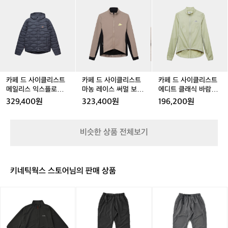
 #레이스저지 #프린트저지 #라이딩룩 #빕
카
카
카
카
카
카
클
브
브
스
브
스
래
페
페
페
페
페
페
숏 #로드사이클링 #사이클링삭스 #프렌
리
써
써
써
써
써
식
드
드
드
드
드
드
스
치스타일 #여름사이클웨어 #사이클웨어
멀
멀
멀
멀
멀
바
사
사
사
사
사
사
트'의
추천
보
보
보
보
보
람
이
이
이
이
이
이
<
온
온
온
온
온
막
클
클
클
클
클
클
엔
자
자
자
자
자
이
리
리
리
리
리
리
젤
켓
켓
켓
켓
켓
자
스
스
스
스
스
스
린
퍼
퍼
오
퍼
오
켓
트
트
트
트
트
트
카페 드 사이클리스트
카페 드 사이클리스트
카페 드 사이클리스트
레
들
들
이
들
이
퍼
메
메
마
메
마
에
메일리스 익스플로어
마농 레이스 써멀 보온
에디트 클래식 바람막
이
여
여
스
여
스
들
일
일
농
일
농
디
써멀 보온 자켓 앤트러
자켓 오이스터 그레이
이 자켓 퍼들 여성
스
329,400원
323,400원
196,200원
성
성
터
성
터
남
리
리
레
리
레
트
사이트 공용
여성
반
그
그
성
스
스
이
스
이
클
팔
레
레
익
익
스
익
스
래
져
비슷한 상품 전체보기
이
이
스
스
써
스
써
식
지
남
남
플
플
멀
플
멀
바
슈
성
성
로
로
보
로
보
람
퍼
어
어
온
어
온
막
소
키네틱웍스 스토어님의 판매 상품
써
써
자
써
자
이
닉
멀
멀
켓
멀
켓
자
포
릿
릿
릿
보
보
오
보
오
켓
그
지
지
지
온
온
이
온
이
퍼
(남
마
마
마
자
자
스
자
스
들
성)
운
운
운
켓
켓
터
켓
터
여
>