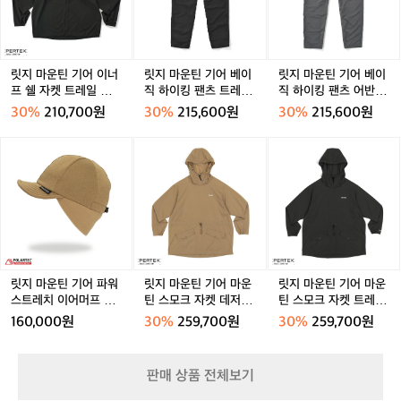
틴
틴
틴
앤
앤
그
앤
그
성
에
기
기
기
트
트
레
트
레
블
어
어
어
러
러
이
러
이
랙
이
베
베
사
사
여
사
여
빕
너
이
이
릿지 마운틴 기어 이너
릿지 마운틴 기어 베이
릿지 마운틴 기어 베이
이
이
성
이
성
숏
프
직
직
프 쉘 자켓 트레일 쉐도
직 하이킹 팬츠 트레일
직 하이킹 팬츠 어반 슬
트
트
트
을
쉘
하
하
우 공용
쉐도우 공용
레이트 공용
공
공
공
30%
210,700원
30%
215,600원
30%
215,600원
매
자
이
이
용
용
용
치
켓
킹
킹
릿
릿
릿
했
트
팬
팬
지
지
지
어
레
츠
츠
마
마
마
요.
일
트
어
운
운
운
번
쉐
레
반
틴
틴
틴
지
도
일
슬
기
기
기
듯
우
쉐
레
어
어
어
흩
공
도
이
파
마
마
어
용
우
트
워
운
운
지
릿지 마운틴 기어 파워
릿지 마운틴 기어 마운
릿지 마운틴 기어 마운
공
공
스
틴
틴
스트레치 이어머프 캡
틴 스모크 자켓 데저트
틴 스모크 자켓 트레일
는
용
용
트
스
스
모자 데저트 듄
듄 공용
쉐도우 공용
'슈
160,000원
30%
259,700원
30%
259,700원
레
모
모
퍼
치
크
크
소
이
자
자
닉
판매 상품 전체보기
어
켓
켓
포