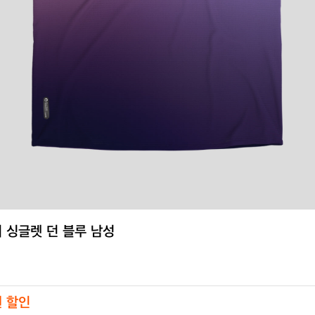
 싱글렛 던 블루 남성
원 할인