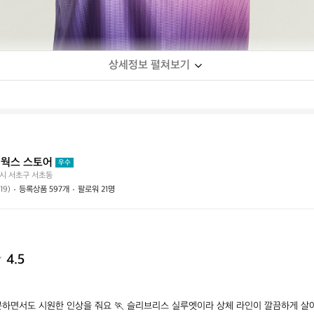
상세정보 펼쳐보기
웍스 스토어
우수
시 서초구 서초동
(19)
등록상품 597개
팔로워 21명
4.5
분하면서도 시원한 인상을 줘요 🏃 슬리브리스 실루엣이라 상체 라인이 깔끔하게 살