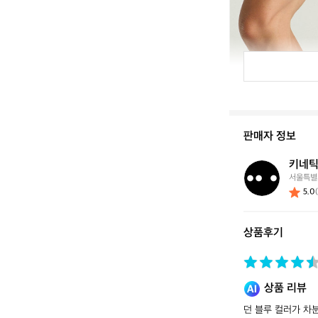
판매자 정보
키네틱
키
서울특별
네
5.0
틱
웍
스
상품후기
스
토
어
상품 리뷰
던 블루 컬러가 차