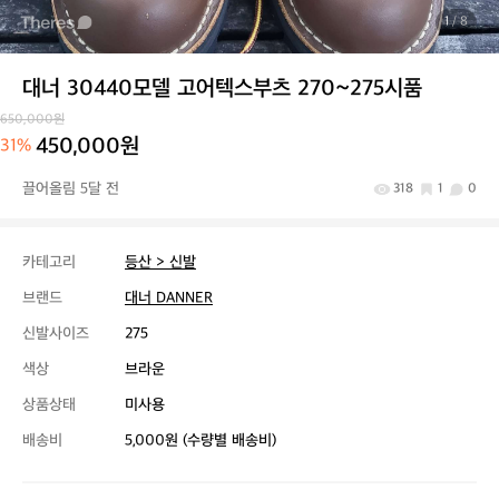
1
/ 8
대너 30440모델 고어텍스부츠 270~275시품
650,000원
450,000원
31%
끌어올림 5달 전
318
1
0
카테고리
등산 > 신발
브랜드
대너 DANNER
신발사이즈
275
색상
브라운
상품상태
미사용
배송비
5,000원 (수량별 배송비)