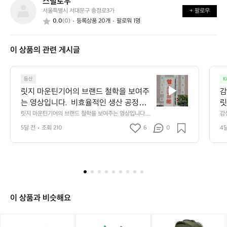
스틸토우
스
가
까
서울특별시 서대문구 충정로3가
+ 팔로우
틸
요?
요?
0.0
(0)
등록상품 20개
팔로워 1명
토
우
이 상품의 관련 게시글
릿
등산
K
지
릿지 마운틴기어의 브랜드 철학을 보여주
감
마
는 영상입니다.  비효율적인 생산 공정을
릿
운
 유지하지만 과거의 방식을 지켜오며 품질
릿지 마운틴기어의 브랜드 철학을 보여주는 영상입니다. 
감
틴
 비효율적인 생산 공정을 유지하지만 과거의 방식을 지켜
어
을 유지하기 위한 고집과 장인 정신을 엿
기
5달 전
조회 210
6
0
4
오며 품질을 유지하기 위한 고집과 장인 정신을 엿볼 수 있
볼 수 있습니다.  이와 같은 공정은 독특한
어
습니다.  이와 같은 공정은 독특한 원단의 질감과 촉감을
 만들어내며 릿지 마운틴기어의 특별한 감성을 연출합니
의
 원단의 질감과 촉감을 만들어내며 릿지
다.
브
 마운틴기어의 특별한 감성을 연출합니다.
랜
드
철
학
이 상품과 비슷해요
을
보
[미
[헬
[미
여