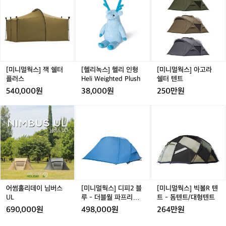
니
리
니
주
멀
녹
멀
는
웍
스]
웍
영
스]
헬
스]
상
잭
리
아
입
쉘
인
고
니
터
형
라
다.
플
H
쉘
[미니멀웍스] 잭 쉘터
[헬리녹스] 헬리 인형
[미니멀웍스] 아고라
비
러
e
터
플러스
Heli Weighted Plush
쉘터 텐트
효
스
l
텐
540,000원
38,000원
250만원
율
i
트
적
W
어
어
[미
어
[미
인
e
썸
썸
니
썸
니
생
i
홀
홀
멀
홀
멀
산
g
리
리
웍
리
웍
공
h
데
데
스]
데
스]
정
t
이
이
디
이
빅
을
e
님
님
피
님
볼
유
d
버
버
2
버
R
지
P
스
스
블
스
텐
어썸홀리데이 님버스
[미니멀웍스] 디피2 블
[미니멀웍스] 빅볼R 텐
하
l
U
U
루
U
트
UL
루 - 더블월 파프리카
트 - 돔텐트/대형텐트
지
u
L
L
-
L
-
L
DP 2
만
690,000원
498,000원
264만원
s
더
돔
과
h
블
텐