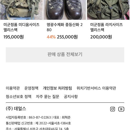
미
화
라
신
디
중
지
을
움
등
사
엿
사
산
이
볼
이
화
즈
수
미군정품 미디움사이즈
명광수제화 중등산화 2
미군정품 라지사이즈
즈
2
엘
엘리스팩
80
엘리스팩
있
엘
8
리
습
195,000원
44%
255,000원
200,000원
리
0
스
니
스
팩
다.
팩
이
판매 상품 전체보기
와
같
은
공
정
은
이용약관
운영정책
개인정보 처리방침
위치기반서비스 이용약관
독
특
청소년보호 정책
자주 묻는 질문
공지사항
한
원
(주) 데얼스
단
사업자등록번호 : 863-87-02263 | 대표 : 최혁준
의
통신판매업 신고번호 : 제 2022-서울서초-1384호
질
감
주소 : 서울특별시 서초구 서초대로46길 74, 5층