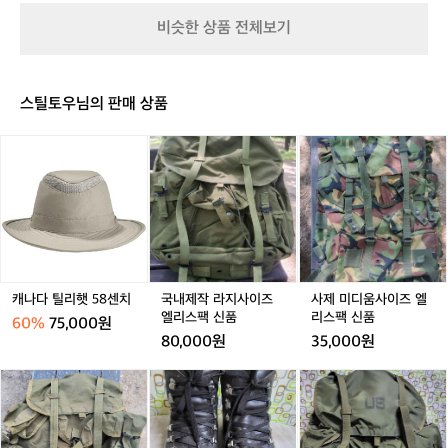
거
월
트/
의
비슷한 상품 전체보기
파
대
방
프
형
식
리
텐
을
카
트
지
스틸토우님의 판매 상품
D
켜
P
오
캐
국
사
2
며
나
내
제
품
다
제
미
질
틸
작
디
을
리
라
움
유
햇
지
사
지
5
사
이
하
8
이
즈
기
센
즈
엘
캐나다 틸리햇 58센치
국내제작 라지사이즈
사제 미디움사이즈 엘
위
치
엘
리
엘리스팩 신품
리스팩 신품
60%
75,000원
한
리
스
80,000원
35,000원
고
스
팩
집
팩
신
미
명
미
과
신
품
군
광
군
장
품
정
수
정
인
품
제
품
정