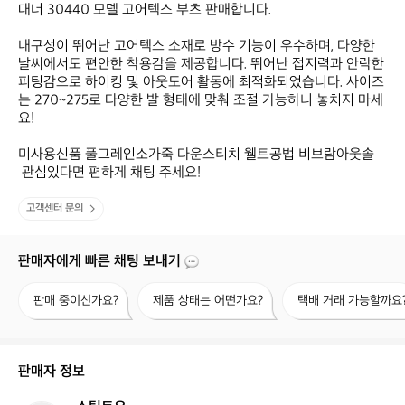
대너 30440 모델 고어텍스 부츠 판매합니다.  

내구성이 뛰어난 고어텍스 소재로 방수 기능이 우수하며, 다양한 
날씨에서도 편안한 착용감을 제공합니다. 뛰어난 접지력과 안락한 
피팅감으로 하이킹 및 아웃도어 활동에 최적화되었습니다. 사이즈
는 270~275로 다양한 발 형태에 맞춰 조절 가능하니 놓치지 마세
요!  

미사용신품 풀그레인소가죽 다운스티치 웰트공법 비브람아웃솔 

 관심있다면 편하게 채팅 주세요!
고객센터 문의
판매자에게 빠른 채팅 보내기
판
제
택
판매 중이신가요?
제품 상태는 어떤가요?
택배 거래 가능할까요
매
품
배
중
상
거
이
태
래
신
는
가
판매자 정보
가
어
능
요?
떤
할