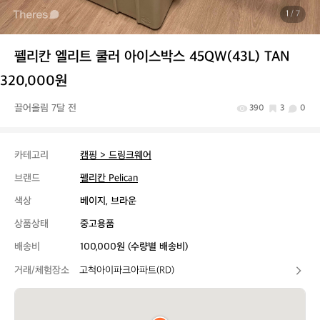
1
/ 7
펠리칸 엘리트 쿨러 아이스박스 45QW(43L) TAN
320,000원
끌어올림 7달 전
390
3
0
카테고리
캠핑 > 드링크웨어
브랜드
펠리칸 Pelican
색상
베이지, 브라운
상품상태
중고용품
배송비
100,000원 (수량별 배송비)
거래/체험장소
고척아이파크아파트(RD)