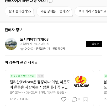
판매자에게 빠른 채팅 보내기
판
제
택
판매 중이신가요?
제품 상태는 어떤가요?
택배 거래 가능할까요
매
품
배
중
상
거
이
태
래
신
는
가
판매자 정보
가
어
능
요?
떤
할
도시의탐험가7903
도
가
까
서울특별시 구로구 고척1동
+ 팔로우
시
요?
요?
0.0
(0)
등록상품 1개
팔로워 0명
의
탐
험
이 상품의 관련 게시글
가
7
9
펠
0
아웃도어 브랜드 스토리
캠핑
가
리
3
펠리칸(Pelican)은 캠핑이나 여행, 아웃도
봄
칸
어 활동을 사랑하는 사람들에게 꼭 필요한 
도
(P
브랜드입니다. 하지만 단순히 '튼튼한' 브
펠리칸(Pelican)은 캠핑이나 여행, 아웃도어 활동을 사랑
봄
e
하는 사람들에게 꼭 필요한 브랜드입니다. 하지만 단순히
았
랜드라고 말하기엔 부족한, 그 이상의 매
l
1년 전
조회 266
6
0
3
 '튼튼한' 브랜드라고 말하기엔 부족한, 그 이상의 매력을
력을 지니고 있죠!  펠리칸은 1976년, 물품
i
 지니고 있죠!  펠리칸은 1976년, 물품을 안전하게 보관하