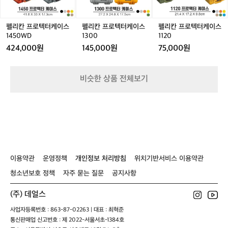
터
터
터
에
 않을 든든한 동반자가 되어줄 거예요. 💪
케
케
케
게
🌲
이
이
이
꼭
펠리칸 프로텍터케이스
펠리칸 프로텍터케이스
펠리칸 프로텍터케이스
스
스
스
필
1450WD
1300
1120
1
1
1
요
424,000원
145,000원
75,000원
4
3
1
한
5
0
2
브
0
0
0
랜
비슷한 상품 전체보기
W
드
D
입
니
다.
하
지
만
단
이용약관
운영정책
개인정보 처리방침
위치기반서비스 이용약관
순
히
청소년보호 정책
자주 묻는 질문
공지사항
'튼
튼
(주) 데얼스
한'
브
사업자등록번호 : 863-87-02263 | 대표 : 최혁준
랜
통신판매업 신고번호 : 제 2022-서울서초-1384호